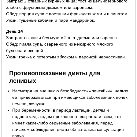
Завтрак: 2 отварных куриных яйца; тост из цельнозернового
хлеба с фруктовым джемом или вареньем.
Обед: порция супа с постными фрикадельками и шпинатом.
Ужин: тушеные кабачки и пара мандаринок.
День 14
Завтрак: сырники без муки с 2 ч. л. джема или варенья.
Обед: пиала супа, сваренного из нежирного мясного
бульона и овощей.
Ужин: гречка с потертым яблоком и парочкой черносливин.
Противопоказания диеты для
ленивых
Несмотря на внешнюю безобидность «лентяйки», нельзя
ее придерживаться при имеющихся заболеваниях почек,
печени, желудка.
При беременности, в период лактации, детям и
подросткам, людям преклонного возраста и всем, кто
имеет какие-либо серьезные заболевания, перед
началом соблюдения диеты обязательна консультация
врача.