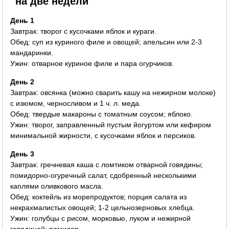
на две недели
День 1
Завтрак: творог с кусочками яблок и кураги.
Обед: суп из куриного филе и овощей; апельсин или 2-3
мандаринки.
Ужин: отварное куриное филе и пара огурчиков.
День 2
Завтрак: овсянка (можно сварить кашу на нежирном молоке)
с изюмом, черносливом и 1 ч. л. меда.
Обед: твердые макароны с томатным соусом; яблоко.
Ужин: творог, заправленный пустым йогуртом или кефиром
минимальной жирности, с кусочками яблок и персиков.
День 3
Завтрак: гречневая каша с ломтиком отварной говядины;
помидорно-огуречный салат, сдобренный несколькими
каплями оливкового масла.
Обед: коктейль из морепродуктов; порция салата из
некрахмалистых овощей; 1-2 цельнозерновых хлебца.
Ужин: голубцы с рисом, морковью, луком и нежирной
говядиной; помидор.