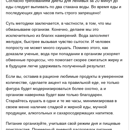
Согласно требованиям диеты для ленивых за 20 минут до
еды следует выпивать по два стакана воды. Во время еды и
последующих двух часов пить строго запрещено!
Суть методики заключается, в частности, в том, что мы
обманываем организм. Конечно, делаем мы это
исключительно из благих намерений. Вода заполняет
желудок, быстрее вызывая чувство сытости. И человек
попросту не может много скушать. Помимо этого, как
доказали ученые, вода при попадании в организм ускоряет
обменные процессы, что помогает скорее сжигаться жирку и
в будущем легче удерживать полученный результат.
Если вы, оставив в рационе любимые продукты в умеренном
количестве, сделаете акцент на правильной еде, не только
фигура будет модернизироваться более охотно, а и
организм наверняка будет вам только благодарен.
Старайтесь кушать в одни и те же часы, минимизировав в
своем меню наличие сладкой и жирной еды, мучной
продукции, алкогольных и сахаросодержащих напитков.
Питание организуйте, учитывая свой режим дня и пищевые
пристрастия. Примерный дневной распорядок питания