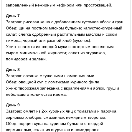
заправленный нежирным кефиром или простоквашей.
День 7
Завтрак: рисовая каша с добавлением кусочков яблок и груш.
Обед: щи на постном мясном бульоне; капустно-огуречный
салат, слегка сдобренный растительным маслом и соком
лимона; черный или ржаной хлеб (кусочек).
Ужин: спагетти из твердой муки с потертым несоленым
сыром минимальной жирности; салат из огурчиков,
помидоров и зелени.
День 8
Завтрак: овсянка с тушеными шампиньонами.
Обед: овощной суп с ломтиками куриного филе.
Ужин: творожная запеканка с вкраплениями яблок, груш и
небольшого количества изюма.
День 9
Завтрак: омлет из 2-х куриных яиц с томатами и парочка
зерновых хлебцев, смазанных нежирным творогом.
Обед: порция супа на курином бульоне с твердой
вермишелью; салат из огурчиков и помидоров с