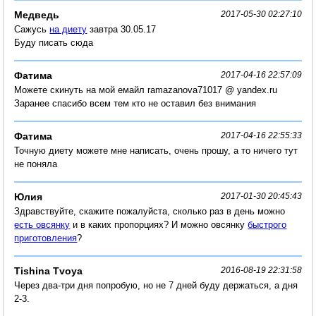
Медведь
2017-05-30 02:27:10
Сажусь
на диету
завтра 30.05.17
Буду писать сюда
Фатима
2017-04-16 22:57:09
Можете скинуть на мой емайл ramazanova71017 @ yandex.ru
Заранее спасибо всем тем кто не оставил без внимания
Фатима
2017-04-16 22:55:33
Точную диету можете мне написать, очень прошу, а то ничего тут
не поняла
Юлия
2017-01-30 20:45:43
Здравствуйте, скажите пожалуйста, сколько раз в день можно
есть овсянку
и в каких пропорциях? И можно овсянку
быстрого
приготовления
?
Tishina Tvoya
2016-08-19 22:31:58
Через два-три дня попробую, но не 7 дней буду держаться, а дня
2-3.