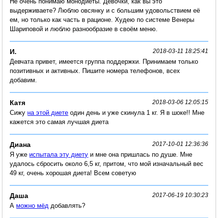
Не очень понимаю монодиеты. Девочки, как вы это
выдерживаете? Люблю овсянку и с большим удовольствием её
ем, но только как часть в рационе. Худею по системе Венеры
Шариповой и люблю разнообразие в своём меню.
И.
2018-03-11 18:25:41
Девчата привет, имеется группа поддержки. Принимаем только
позитивных и активных. Пишите номера телефонов, всех
добавим.
Катя
2018-03-06 12:05:15
Сижу
на этой диете
один день и уже скинула 1 кг. Я в шоке!! Мне
кажется это самая лучшая диета
Диана
2017-10-01 12:36:36
Я уже
испытала эту диету
и мне она пришлась по душе. Мне
удалось сбросить около 6,5 кг, притом, что мой изначальный вес
49 кг, очень хорошая диета! Всем советую
Даша
2017-06-19 10:30:23
А
можно мёд
добавлять?