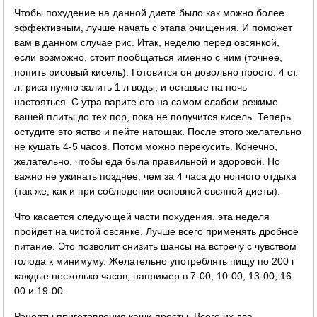
Чтобы похудение на данной диете было как можно более
эффективным, лучше начать с этапа очищения. И поможет
вам в данном случае рис. Итак, неделю перед овсянкой,
если возможно, стоит пообщаться именно с ним (точнее,
попить рисовый кисель). Готовится он довольно просто: 4 ст.
л. риса нужно залить 1 л воды, и оставьте на ночь
настояться. С утра варите его на самом слабом режиме
вашей плиты до тех пор, пока не получится кисель. Теперь
остудите это яство и пейте натощак. После этого желательно
не кушать 4-5 часов. Потом можно перекусить. Конечно,
желательно, чтобы еда была правильной и здоровой. Но
важно не ужинать позднее, чем за 4 часа до ночного отдыха
(так же, как и при соблюдении основной овсяной диеты).
Что касается следующей части похудения, эта неделя
пройдет на чистой овсянке. Лучше всего применять дробное
питание. Это позволит снизить шансы на встречу с чувством
голода к минимуму. Желательно употреблять пищу по 200 г
каждые несколько часов, например в 7-00, 10-00, 13-00, 16-
00 и 19-00.
Рецепты приготовления
каши просты. Всего их два.