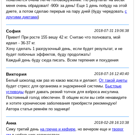
меня очень обрадовал! -900г за день! Еще 1 день побуду на этой
диете, а потом сделаю перерыв на пару дней (буду чередовать
с
другими диетами
)
София
2018-07-31 19:06:38
Привет! При росте 155 вешу 42 кг. Считаю что полновата, мой
идеал - 36-37 кг.
Хочу сделать 1 разгрузочный день, если будет результат, и не
будет побочных эффектов, буду продолжать!
Каждый день буду сюда писать. Всем терпения и похудения
Виктория
2018-07-16 12:40:40
Белый шоколад как раз из какао масла и делают.
От такой диеты
будет стресс для организма и эндокринной системы.
Быстрые
углеводы
будет давать резкий толчок для взброса инсулина.
Постоянный голод обеспечен. В общем если вы себя ненавидите
и хотите хронические заболевания приобрести рекомендую!
Автора статьи ремнём по заднице!
Анна
2018-02-28 16:10:38
Сижу третий день
на гречке и кефире
, но вечером еще и
творог
ем
в небольших количествах.