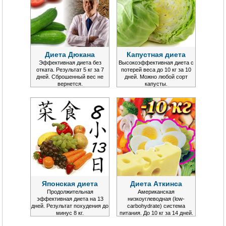
Диета Дюкана
Капустная диета
Эффективная диета без
Высокоэффективная диета с
отката. Результат 5 кг за 7
потерей веса до 10 кг за 10
дней. Сброшенный вес не
дней. Можно любой сорт
вернется.
капусты.
Японская диета
Диета Аткинса
Продолжительная
Американская
эффективная диета на 13
низкоуглеводная (low-
дней. Результат похудения до
carbohydrate) система
минус 8 кг.
питания. До 10 кг за 14 дней.