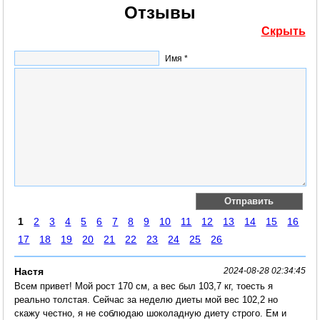
Отзывы
Скрыть
Имя *
1
2
3
4
5
6
7
8
9
10
11
12
13
14
15
16
17
18
19
20
21
22
23
24
25
26
Настя
2024-08-28 02:34:45
Всем привет! Мой рост 170 см, а вес был 103,7 кг, тоесть я
реально толстая. Сейчас за неделю диеты мой вес 102,2 но
скажу честно, я не соблюдаю шоколадную диету строго. Ем и