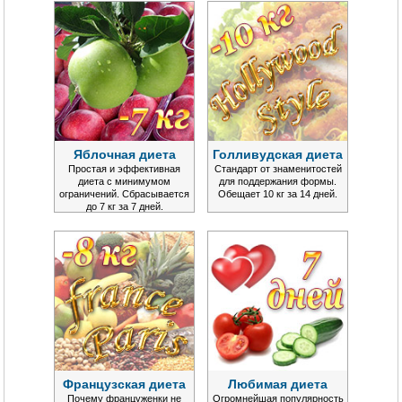
Яблочная диета
Голливудская диета
Простая и эффективная
Стандарт от знаменитостей
диета с минимумом
для поддержания формы.
ограничений. Сбрасывается
Обещает 10 кг за 14 дней.
до 7 кг за 7 дней.
Французская диета
Любимая диета
Почему француженки не
Огромнейшая популярность