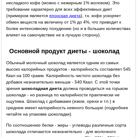
несладкого кофе (можно с нежирным 1% молоком). Это
требование характерно для всех эффективных диет
(примером является
японская диета
), т.к. кофе ускоряет
обмен веществ на величину от 1% до 4%, что приводит к
более интенсивному похудению (но и в больших количествах
влияет на самочувствие не в лучшую сторону).
Основной продукт диеты - шоколад
Обычный молочный шоколад является одним из самых
высоко калорийных продуктов - калорийность составляет 545
Ккал на 100 грамм. Калорийность чистого шоколада без
добавок незначительно меньше - 540 Ккал. С этой точки
зрения
шоколадная диета
должна проводиться на горьком
шоколаде - но разница по калорийности практически не
ощутима. Шоколад с добавками (изюм, орехи и т.п.) в
среднем имеет калорийность немного большую (подробнее
читайте на упаковке шоколадки).
По соотношению белки - жиры - углеводы различные сорта
шоколада отличаются незначительно - для молочного