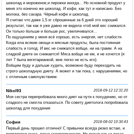
шоколад и мороженое,и пирожки иногда... Но основной продукт у
меня это конечно же шоколад. И кофе, как тут и написано. Без
молока, без сахара. Чёрный кофе и шоколад.
Я считаю что даже 1,5 кг сброшенные за 6 дней это хороший
результат, так как я уже давно не видела чтоб мой вес снижался.
Он только больше и больше рос, увеличивался...
По ощущениям у меня всё хорошо, есть энергия, нет слабости.
Когда ела всякие овощи и мясные продукты, была постоянная
слабость и голод. И вес не снижался вобще, ни на грамм. А на
сладкой диете он снижается! Мяса вобще не ем, и не хочется (я
лет 7 была вегетарианкой, мне легко не есть его).
Вобщем буду и дальше худеть, возможно буду переходить на
строго шоколадную диету. А может и так пока, с нарушениями, но
с отличным самочувствием.
Nikol93
2018-09-12 12:31:20
Моя сестра перепробовала много диет на пути к похудению, но от
сладкого не смогла отказаться. По совету диетолога попробовала
шоколад для похудения
София
2018-08-02 10:30:43
Первый день прошел отлично! С привычки всегда резко встаю, и
появляется очень легче головокружение. Но результат на весах