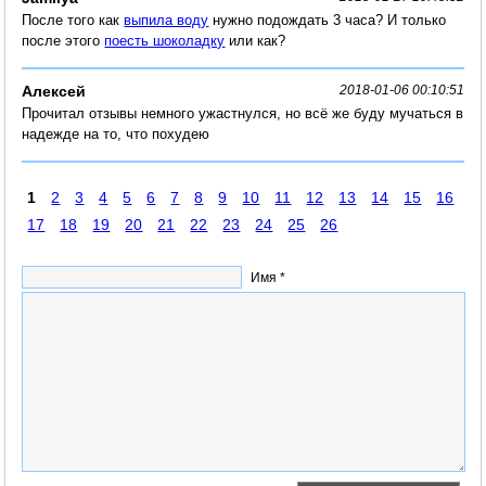
После того как
выпила воду
нужно подождать 3 часа? И только
после этого
поесть шоколадку
или как?
Алексей
2018-01-06 00:10:51
Прочитал отзывы немного ужастнулся, но всё же буду мучаться в
надежде на то, что похудею
1
2
3
4
5
6
7
8
9
10
11
12
13
14
15
16
17
18
19
20
21
22
23
24
25
26
Имя *