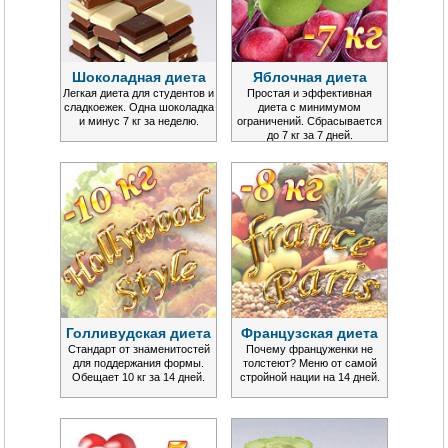
Шоколадная диета
Яблочная диета
Легкая диета для студентов и
Простая и эффективная
сладкоежек. Одна шоколадка
диета с минимумом
и минус 7 кг за неделю.
ограничений. Сбрасывается
до 7 кг за 7 дней.
Голливудская диета
Французская диета
Стандарт от знаменитостей
Почему француженки не
для поддержания формы.
толстеют? Меню от самой
Обещает 10 кг за 14 дней.
стройной нации на 14 дней.