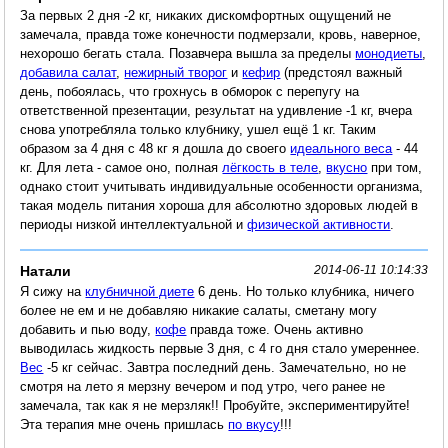
За первых 2 дня -2 кг, никаких дискомфортных ощущений не
замечала, правда тоже конечности подмерзали, кровь, наверное,
нехорошо бегать стала. Позавчера вышла за пределы
монодиеты
,
добавила салат
,
нежирный творог
и
кефир
(предстоял важный
день, побоялась, что грохнусь в обморок с перепугу на
ответственной презентации, результат на удивление -1 кг, вчера
снова употребляла только клубнику, ушел ещё 1 кг. Таким
образом за 4 дня с 48 кг я дошла до своего
идеального веса
- 44
кг. Для лета - самое оно, полная
лёгкость в теле
,
вкусно
при том,
однако стоит учитывать индивидуальные особенности организма,
такая модель питания хороша для абсолютно здоровых людей в
периоды низкой интеллектуальной и
физической активности
.
Натали
2014-06-11 10:14:33
Я сижу на
клубничной диете
6 день. Но только клубника, ничего
более не ем и не добавляю никакие салаты, сметану могу
добавить и пью воду,
кофе
правда тоже. Очень активно
выводилась жидкость первые 3 дня, с 4 го дня стало умереннее.
Вес
-5 кг сейчас. Завтра последний день. Замечательно, но не
смотря на лето я мерзну вечером и под утро, чего ранее не
замечала, так как я не мерзляк!! Пробуйте, экспериментируйте!
Эта терапия мне очень пришлась
по вкусу
!!!