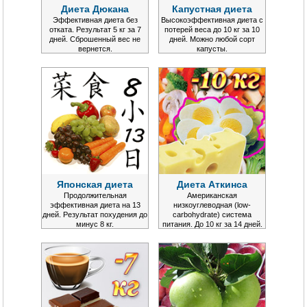
Диета Дюкана
Капустная диета
Эффективная диета без
Высокоэффективная диета с
отката. Результат 5 кг за 7
потерей веса до 10 кг за 10
дней. Сброшенный вес не
дней. Можно любой сорт
вернется.
капусты.
Японская диета
Диета Аткинса
Продолжительная
Американская
эффективная диета на 13
низкоуглеводная (low-
дней. Результат похудения до
carbohydrate) система
минус 8 кг.
питания. До 10 кг за 14 дней.