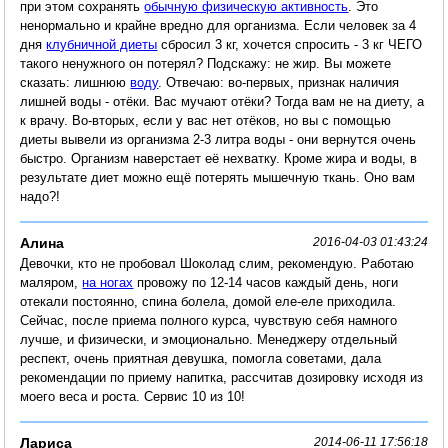
при этом сохранять
обычную физическую активность
. Это
ненормально и крайне вредно для организма. Если человек за 4
дня
клубничной диеты
сбросил 3 кг, хочется спросить - 3 кг ЧЕГО
такого ненужного он потерял? Подскажу: не жир. Вы можете
сказать: лишнюю
воду
. Отвечаю: во-первых, признак наличия
лишней воды - отёки. Вас мучают отёки? Тогда вам не на диету, а
к врачу. Во-вторых, если у вас нет отёков, но вы с помощью
диеты вывели из организма 2-3 литра воды - они вернутся очень
быстро. Организм наверстает её нехватку. Кроме жира и воды, в
результате диет можно ещё потерять мышечную ткань. Оно вам
надо?!
Алина
2016-04-03 01:43:24
Девочки, кто не пробовал Шоколад слим, рекомендую. Работаю
маляром,
на ногах
провожу по 12-14 часов каждый день, ноги
отекали постоянно, спина болела, домой еле-еле приходила.
Сейчас, после приема полного курса, чувствую себя намного
лучше, и физически, и эмоционально. Менеджеру отдельный
респект, очень приятная девушка, помогла советами, дала
рекомендации по приему напитка, рассчитав дозировку исходя из
моего веса и роста. Сервис 10 из 10!
Лариса
2014-06-11 17:56:18