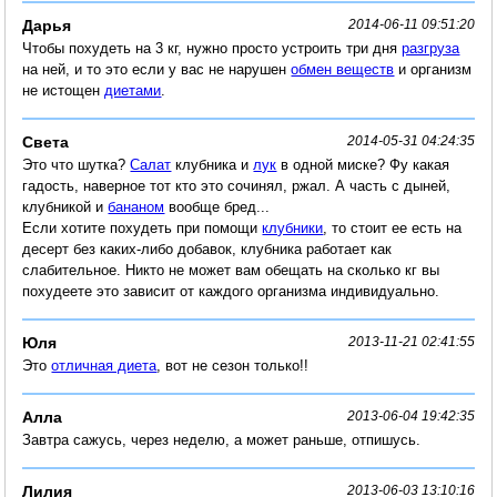
Дарья
2014-06-11 09:51:20
Чтобы похудеть на 3 кг, нужно просто устроить три дня
разгруза
на ней, и то это если у вас не нарушен
обмен веществ
и организм
не истощен
диетами
.
Света
2014-05-31 04:24:35
Это что шутка?
Салат
клубника и
лук
в одной миске? Фу какая
гадость, наверное тот кто это сочинял, ржал. А часть с дыней,
клубникой и
бананом
вообще бред...
Если хотите похудеть при помощи
клубники
, то стоит ее есть на
десерт без каких-либо добавок, клубника работает как
слабительное. Никто не может вам обещать на сколько кг вы
похудеете это зависит от каждого организма индивидуально.
Юля
2013-11-21 02:41:55
Это
отличная диета
, вот не сезон только!!
Алла
2013-06-04 19:42:35
Завтра сажусь, через неделю, а может раньше, отпишусь.
Лилия
2013-06-03 13:10:16