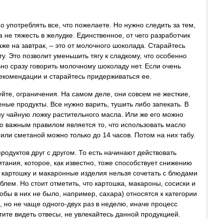
 употреблять все, что пожелаете. Но нужно следить за тем,
 не тяжесть в желудке. Единственное, от чего разработчик
же на завтрак, – это от молочного шоколада. Старайтесь
у. Это позволит уменьшить тягу к сладкому, что особенно
ьно сразу говорить молочному шоколаду нет. Если очень
рекомендации и старайтесь придерживаться ее.
йте, ограничения. На самом деле, они совсем не жесткие,
ные продукты. Все нужно варить, тушить либо запекать. В
у чайную ложку растительного масла. Или же его можно
Но важным правилом является то, что использовать масло
или сметаной можно только до 14 часов. Потом на них табу.
родуктов друг с другом. То есть начинают действовать
ания, которое, как известно, тоже способствует снижению
 картошку и макаронные изделия нельзя сочетать с блюдами
блем. Но стоит отметить, что картошка, макароны, сосиски и
тобы в них не было, например, сахара) относятся к категории
 но не чаще одного-двух раз в неделю, иначе процесс
ите видеть отвесы, не увлекайтесь данной продукцией.