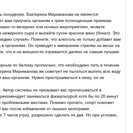
ить похудение. Екатерина Мириманова не является
ует вам приучать организм к трем полноценным приемам
 каких-то вечерних или ночных мероприятиях, можете
 нежирного сыра и выпейте сухое красное вино (бокал). Это
едких случаях. Помните, что алкоголь не только добавит вам
 в организме. Он приводит к замиранию стрелки на весах на
ти, что и на внешности отражается далеко не самым лучшим
ерным по белому прописано, что необходимо пить в течение
терина Мириманова же советует не пытаться выпить всю воду
ит ваш организм. Нужно прислушиваться к нему, он не
. Автор системы не призывает вас прописываться в
 рекомендует заниматься физкультурой хотя бы по 20 минут
и проблемными местами. Помимо прочего, спорт поможет
ит вас после избавления от лишних килограмм.
о 7 часов утра), разрешено сделать их два. Но при условии,