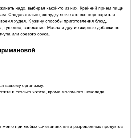
 Ужинать надо, выбирая какой-то из них. Крайний прием пищи
ам. Следовательно, желудку легче это все переварить и
е время худея. К ужину способы приготовления блюд,
, тушение, запекание. Масла и другие жирные добавки не
чупа или соевого соуса.
иримановой
тся вашему организму.
отите и сколько хотите, кроме молочного шоколада.
м меню при любых сочетаниях пяти разрешенных продуктов