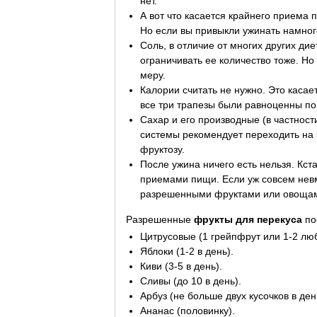
нет.
А вот что касается крайнего приема 
Но если вы привыкли ужинать намног
Соль, в отличие от многих других ди
ограничивать ее количество тоже. Но
меру.
Калории считать не нужно. Это касае
все три трапезы были равноценны п
Сахар и его производные (в частност
системы рекомендует переходить на к
фруктозу.
После ужина ничего есть нельзя. Кс
приемами пищи. Если уж совсем невм
разрешенными фруктами или овощами
Разрешенные
фрукты для перекуса
по
Цитрусовые (1 грейпфрут или 1-2 люб
Яблоки (1-2 в день).
Киви (3-5 в день).
Сливы (до 10 в день).
Арбуз (не больше двух кусочков в ден
Ананас (половинку).