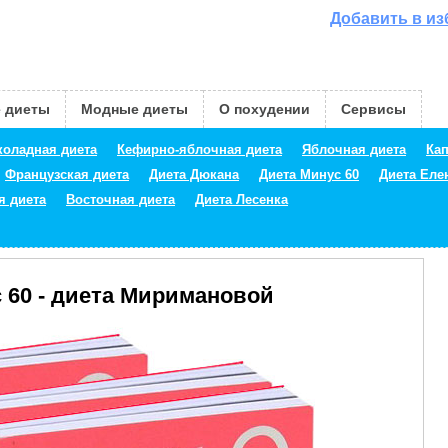
Добавить в и
 диеты
Модные диеты
О похудении
Сервисы
оладная диета
Кефирно-яблочная диета
Яблочная диета
Кап
Французская диета
Диета Дюкана
Диета Минус 60
Диета Ел
я диета
Восточная диета
Диета Лесенка
 60 - диета Миримановой