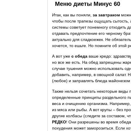
Меню диеты Минус 60
Итак, как вы поняли,
за завтраком
можно
чтобы после трапезы ощущать сытость, а
системы советует понемногу отходить да
отдавать предпочтение его черному брат
актуально для сладкоежек. Не обязател
хочется, то ешьте. Но помните об этой 
А вот уже
с обеда
ваше кредо: здравству
но все же есть. На обед запрещены жаре
случае тушения можно использовать одн
добавить, например, в овощной салат. 
(любое) и заправлять блюда майонезом 
Также нельзя сочетать некоторые виды п
определенные принципы раздельного пит
веса и очищению организма. Например,
из мяса или рыбы. А вот крупы – без про
другие колбасы (следите за составом, ч
РЕДКО
! Они разрешены во время обеда,
похудения может заморозиться. Если хот