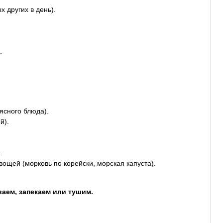
х других в день).
.
ясного блюда).
й).
.
ощей (морковь по корейски, морская капуста).
ваем, запекаем или тушим.