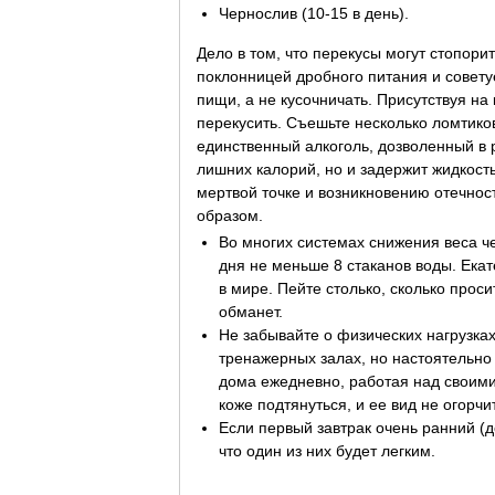
Чернослив (10-15 в день).
Дело в том, что перекусы могут стопор
поклонницей дробного питания и совет
пищи, а не кусочничать. Присутствуя на
перекусить. Съешьте несколько ломтиков
единственный алкоголь, дозволенный в р
лишних калорий, но и задержит жидкость
мертвой точке и возникновению отечнос
образом.
Во многих системах снижения веса ч
дня не меньше 8 стаканов воды. Ека
в мире. Пейте столько, сколько прос
обманет.
Не забывайте о физических нагрузках
тренажерных залах, но настоятельно
дома ежедневно, работая над своим
коже подтянуться, и ее вид не огорч
Если первый завтрак очень ранний (д
что один из них будет легким.