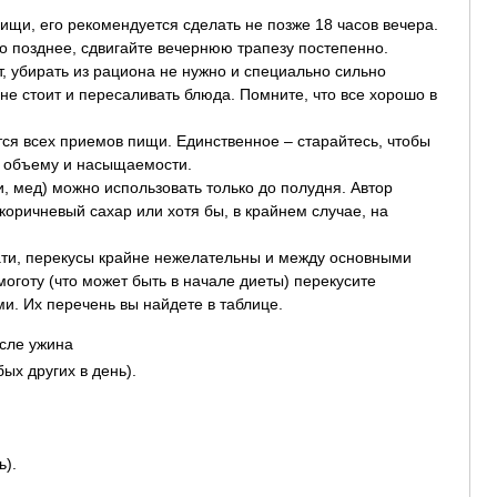
пищи, его рекомендуется сделать не позже 18 часов вечера.
о позднее, сдвигайте вечернюю трапезу постепенно.
ет, убирать из рациона не нужно и специально сильно
 не стоит и пересаливать блюда. Помните, что все хорошо в
тся всех приемов пищи. Единственное – старайтесь, чтобы
о объему и насыщаемости.
и, мед) можно использовать только до полудня. Автор
оричневый сахар или хотя бы, в крайнем случае, на
тати, перекусы крайне нежелательны и между основными
оготу (что может быть в начале диеты) перекусите
. Их перечень вы найдете в таблице.
сле ужина
ых других в день).
ь).