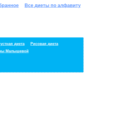
збранное
Все диеты по алфавиту
устная диета
Рисовая диета
ены Малышевой