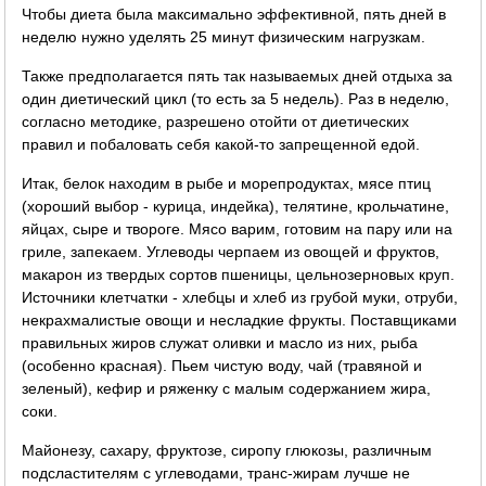
Чтобы диета была максимально эффективной, пять дней в
неделю нужно уделять 25 минут физическим нагрузкам.
Также предполагается пять так называемых дней отдыха за
один диетический цикл (то есть за 5 недель). Раз в неделю,
согласно методике, разрешено отойти от диетических
правил и побаловать себя какой-то запрещенной едой.
Итак, белок находим в рыбе и морепродуктах, мясе птиц
(хороший выбор - курица, индейка), телятине, крольчатине,
яйцах, сыре и твороге. Мясо варим, готовим на пару или на
гриле, запекаем. Углеводы черпаем из овощей и фруктов,
макарон из твердых сортов пшеницы, цельнозерновых круп.
Источники клетчатки - хлебцы и хлеб из грубой муки, отруби,
некрахмалистые овощи и несладкие фрукты. Поставщиками
правильных жиров служат оливки и масло из них, рыба
(особенно красная). Пьем чистую воду, чай (травяной и
зеленый), кефир и ряженку с малым содержанием жира,
соки.
Майонезу, сахару, фруктозе, сиропу глюкозы, различным
подсластителям с углеводами, транс-жирам лучше не