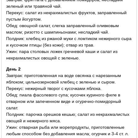
зеленый или травяной чай.
Перекус: салат из некрахмалистых фруктов, заправленный
пустым йогуртом.
Обед: овощной салат, слегка заправленный оливковым
маслом; ризотто с шампиньонами; несладкий чай.
Полдник: хлебец из ржаной муки с ломтиком нежирного сыра
и кусочком птицы (без кожи); отвар из трав.
Ужин: пара столовых ложек гречневой каши и салат из
некрахмалистых овощей с зеленью.
День 2
Завтрак: приготовленная на воде овсянка с нарезанным
яблоком; цельнозерновой хлебец с зеленью и сыром.
Перекус: нежирный творог с кусочками яблока.
Обед: пиала фасолевого супа; кусочек куриного филе в
отварном или запеченном виде и огуречно-помидорный
салат.
Полдник: парочка орешков кешью; салат из некрахмалистых
овощей и нежирного мяса.
Ужин: отварная рыба или морепродукты, приготовленные
любым способом без добавления масла; огурчик и 3-4 ст. л.