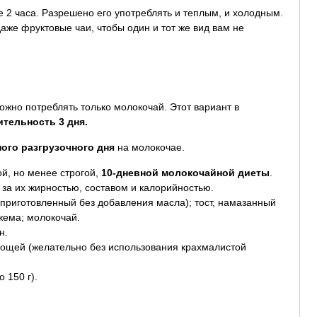
е 2 часа. Разрешено его употреблять и теплым, и холодным.
аже фруктовые чаи, чтобы один и тот же вид вам не
можно потреблять только молокочай. Этот вариант в
тельность 3 дня.
ого разгрузочного дня
на молокочае.
й, но менее строгой,
10-дневной молокочайной диеты
.
за их жирностью, составом и калорийностью.
, приготовленный без добавления масла); тост, намазанный
жема; молокочай.
н.
овощей (желательно без использования крахмалистой
 150 г).