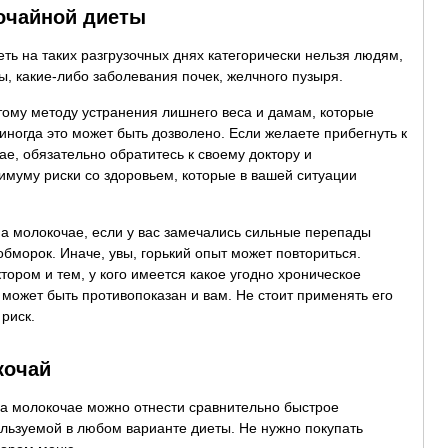
очайной диеты
ть на таких разгрузочных днях категорически нельзя людям,
, какие-либо заболевания почек, желчного пузыря.
тому методу устранения лишнего веса и дамам, которые
иногда это может быть дозволено. Если желаете прибегнуть к
е, обязательно обратитесь к своему доктору и
нимуму риски со здоровьем, которые в вашей ситуации
 на молокочае, если у вас замечались сильные перепады
обморок. Иначе, увы, горький опыт может повториться.
ором и тем, у кого имеется какое угодно хроническое
может быть противопоказан и вам. Не стоит применять его
риск.
кочай
а молокочае можно отнести сравнительно быстрое
ользуемой в любом варианте диеты. Не нужно покупать