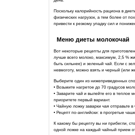
день.
Поскольку калорийность рациона в диет
физических нагрузок, а тем более от по
привести к резкому упадку сил и пониж
Меню диеты молокочай
Вот некоторые рецепты для приготовлен
лучше всего молоко, максимум, 2,5 % ж
быть сильнее) и зеленый чай. Если с з
невмоготу, можно взять и черный (или ж
Выберите один из нижеприведенных спо
• Возьмите нагретое до 70 градусов молок
• Заварите чай и вылейте его в теплое 
приоритете первый вариант.
• Чайную ложку заварки чая отправьте в 
• Рецепт по-английски: в прогретые чашк
К какому бы рецепту вы ни прибегли, стои
одной ложке на каждый чайный прием от