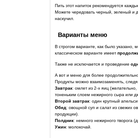
Пить этот напиток рекомендуется кажды
Можете чередовать черный, зеленый и д
наскучил.
Варианты меню
В строгом варианте, как было указано, 
классическом варианте имеет
продолжи
Также не исключается и проведение
одн
А вот и меню для более продолжительно
Продукты можно взаимозаменять, следя 
Завтрак
: омлет из 2-х яиц (желательно
тоненьким слоем нежирного сыра или д
Второй завтрак
: один крупный апельси
Обед
: овощной суп и салат из свежих 
продукции).
Полдник
: немного нежирного творога (до
Ужин
: молокочай.