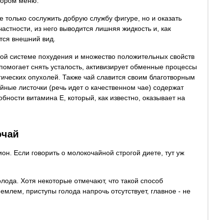
ыбором меню.
е только сослужить добрую службу фигуре, но и оказать
астности, из него выводится лишняя жидкость и, как
тся внешний вид.
той системе похудения и множество положительных свойств
 помогает снять усталость, активизирует обменные процессы
гических опухолей. Также чай славится своим благотворным
ные листочки (речь идет о качественном чае) содержат
бности витамина Е, который, как известно, оказывает на
очай
н. Если говорить о молокочайной строгой диете, тут уж
олода. Хотя некоторые отмечают, что такой способ
млем, приступы голода напрочь отсутствует, главное - не