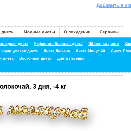
Добавить в и
 диеты
Модные диеты
О похудении
Сервисы
оладная диета
Кефирно-яблочная диета
Яблочная диета
Кап
Французская диета
Диета Дюкана
Диета Минус 60
Диета Ел
я диета
Восточная диета
Диета Лесенка
локочай, 3 дня, -4 кг