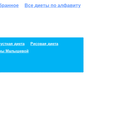
збранное
Все диеты по алфавиту
устная диета
Рисовая диета
ены Малышевой