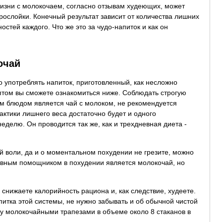
жизни с молокочаем, согласно отзывам худеющих, может
прослойки. Конечный результат зависит от количества лишних
стей каждого. Что же это за чудо-напиток и как он
очай
 употреблять напиток, приготовленный, как несложно
ептом вы сможете ознакомиться ниже. Соблюдать строгую
м блюдом является чай с молоком, не рекомендуется
актики лишнего веса достаточно будет и одного
неделю. Он проводится так же, как и трехдневная диета -
й воли, да и о моментальном похудении не грезите, можно
ктивным помощником в похудении является молокочай, но
снижаете калорийность рациона и, как следствие, худеете.
питка этой системы, не нужно забывать и об обычной чистой
у молокочайными трапезами в объеме около 8 стаканов в