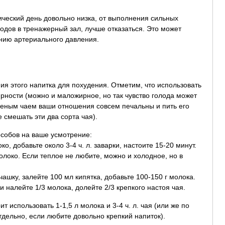
ический день довольно низка, от выполнения сильных
ходов в тренажерный зал, лучше отказаться. Это может
ению артериального давления.
ия этого напитка для похудения. Отметим, что использовать
ирности (можно и маложирное, но так чувство голода может
еленым чаем ваши отношения совсем печальны и пить его
е смешать эти два сорта чая).
собов на ваше усмотрение:
о, добавьте около 3-4 ч. л. заварки, настоите 15-20 минут.
молоко. Если теплое не любите, можно и холодное, но в
чашку, залейте 100 мл кипятка, добавьте 100-150 г молока.
и налейте 1/3 молока, долейте 2/3 крепкого настоя чая.
т использовать 1-1,5 л молока и 3-4 ч. л. чая (или же по
дельно, если любите довольно крепкий напиток).