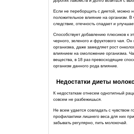
дорогих лакомств и долго возиться с в
Если не переборщить с диетой, можно н
положительное влияние на организм. В ч
следствие, отечность спадает и улучшае
Способствует добавлению плюсиков к э
черного, зеленого и фруктового чая. Он
организма, даже замедляет рост онколо
влиянием на омоложение организма. Чай
вещества, в 18 раз превосходящие спосо
организм данного рода влияние.
Недостатки диеты молок
К недостаткам отнесем однотипный рацио
совсем не разбежишься.
Не всем удается совладать с чувством г
профилактики лишнего веса для них прие
забывать регулярно, пить молокочай.