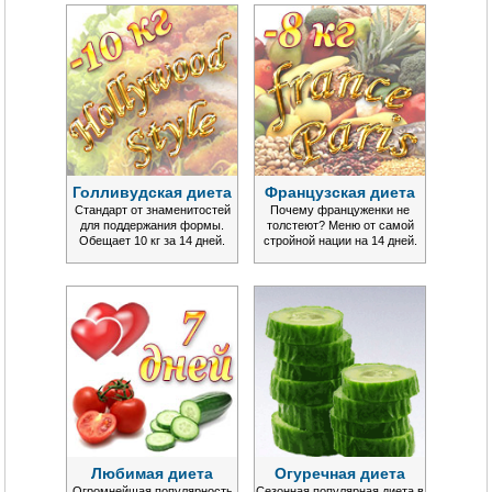
Голливудская диета
Французская диета
Стандарт от знаменитостей
Почему француженки не
для поддержания формы.
толстеют? Меню от самой
Обещает 10 кг за 14 дней.
стройной нации на 14 дней.
Любимая диета
Огуречная диета
Огромнейшая популярность
Сезонная популярная диета в