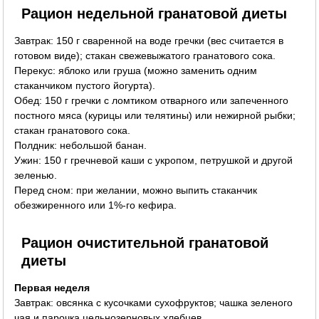
Рацион недельной гранатовой диеты
Завтрак: 150 г сваренной на воде гречки (вес считается в
готовом виде); стакан свежевыжатого гранатового сока.
Перекус: яблоко или груша (можно заменить одним
стаканчиком пустого йогурта).
Обед: 150 г гречки с ломтиком отварного или запеченного
постного мяса (курицы или телятины) или нежирной рыбки;
стакан гранатового сока.
Полдник: небольшой банан.
Ужин: 150 г гречневой каши с укропом, петрушкой и другой
зеленью.
Перед сном: при желании, можно выпить стаканчик
обезжиренного или 1%-го кефира.
Рацион очистительной гранатовой
диеты
Первая неделя
Завтрак: овсянка с кусочками сухофруктов; чашка зеленого
чая и парочка цельнозерновых хлебцев.