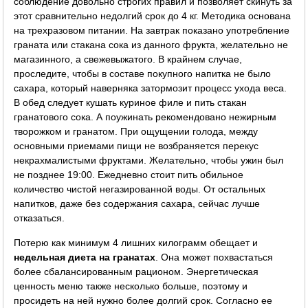
соблюдение довольно строгих правил и позволяет скинуть за
этот сравнительно недолгий срок до 4 кг. Методика основана
на трехразовом питании. На завтрак показано употребление
граната или стакана сока из данного фрукта, желательно не
магазинного, а свежевыжатого. В крайнем случае,
проследите, чтобы в составе покупного напитка не было
сахара, который наверняка затормозит процесс ухода веса.
В обед следует кушать куриное филе и пить стакан
гранатового сока. А поужинать рекомендовано нежирным
творожком и гранатом. При ощущении голода, между
основными приемами пищи не возбраняется перекус
некрахмалистыми фруктами. Желательно, чтобы ужин был
не позднее 19:00. Ежедневно стоит пить обильное
количество чистой негазированной воды. От остальных
напитков, даже без содержания сахара, сейчас лучше
отказаться.
Потерю как минимум 4 лишних килограмм обещает и
недельная диета на гранатах
. Она может похвастаться
более сбалансированным рационом. Энергетическая
ценность меню также несколько больше, поэтому и
просидеть на ней нужно более долгий срок. Согласно ее