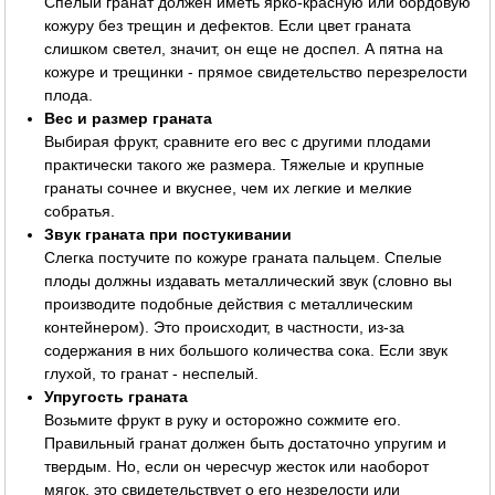
Спелый гранат должен иметь ярко-красную или бордовую
кожуру без трещин и дефектов. Если цвет граната
слишком светел, значит, он еще не доспел. А пятна на
кожуре и трещинки - прямое свидетельство перезрелости
плода.
Вес и размер граната
Выбирая фрукт, сравните его вес с другими плодами
практически такого же размера. Тяжелые и крупные
гранаты сочнее и вкуснее, чем их легкие и мелкие
собратья.
Звук граната при постукивании
Слегка постучите по кожуре граната пальцем. Спелые
плоды должны издавать металлический звук (словно вы
производите подобные действия с металлическим
контейнером). Это происходит, в частности, из-за
содержания в них большого количества сока. Если звук
глухой, то гранат - неспелый.
Упругость граната
Возьмите фрукт в руку и осторожно сожмите его.
Правильный гранат должен быть достаточно упругим и
твердым. Но, если он чересчур жесток или наоборот
мягок, это свидетельствует о его незрелости или