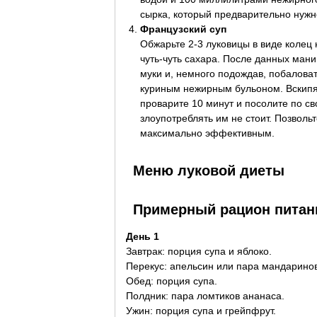
сырка, который предварительно нужн
Французский суп
Обжарьте 2-3 луковицы в виде колец н
чуть-чуть сахара. После данных манип
муки и, немного подождав, побаловат
куриным нежирным бульоном. Вскипят
проварите 10 минут и посолите по св
злоупотреблять им не стоит. Позволь
максимально эффективным.
Меню луковой диеты
Примерный рацион питан
День 1
Завтрак: порция супа и яблоко.
Перекус: апельсин или пара мандаринов
Обед: порция супа.
Полдник: пара ломтиков ананаса.
Ужин: порция супа и грейпфрут.