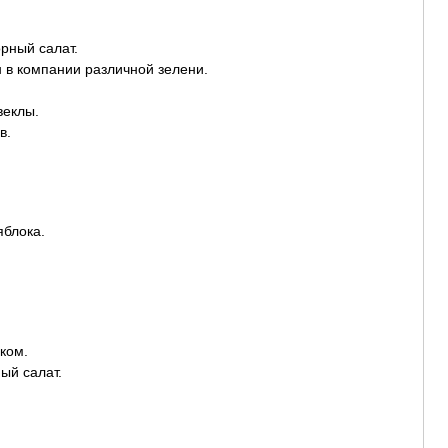
рный салат.
 в компании различной зелени.
веклы.
в.
яблока.
оком.
ый салат.