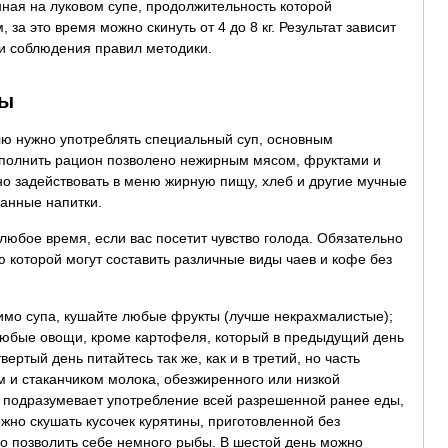
ная на луковом супе, продолжительность которой
 за это время можно скинуть от 4 до 8 кг. Результат зависит
ти соблюдения правил методики.
ты
ю нужно употреблять специальный суп, основным
Дополнить рацион позволено нежирным мясом, фруктами и
о задействовать в меню жирную пищу, хлеб и другие мучные
анные напитки.
любое время, если вас посетит чувство голода. Обязательно
ю которой могут составить различные виды чаев и кофе без
имо супа, кушайте любые фрукты (лучше некрахмалистые);
и любые овощи, кроме картофеля, который в предыдущий день
ертый день питайтесь так же, как и в третий, но часть
 и стаканчиком молока, обезжиренного или низкой
и подразумевает употребление всей разрешенной ранее еды,
ожно скушать кусочек курятины, приготовленной без
о позволить себе немного рыбы. В шестой день можно