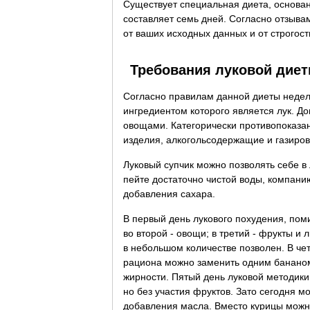
Существует специальная диета, основан
составляет семь дней. Согласно отзывам,
от ваших исходных данных и от строгос
Требования луковой дие
Согласно правилам данной диеты недел
ингредиентом которого является лук. 
овощами. Категорически противопоказан
изделия, алкогольсодержащие и газиров
Луковый супчик можно позволять себе в 
пейте достаточно чистой воды, компани
добавления сахара.
В первый день лукового похудения, пом
во второй - овощи; в третий - фрукты 
в небольшом количестве позволен. В четв
рациона можно заменить одним бананом
жирности. Пятый день луковой методик
но без участия фруктов. Зато сегодня м
добавления масла. Вместо курицы можн