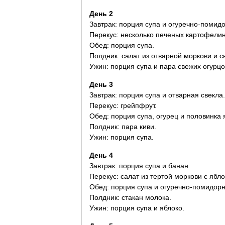
День 2
Завтрак: порция супа и огуречно-помидо
Перекус: несколько печеных картофелин
Обед: порция супа.
Полдник: салат из отварной моркови и с
Ужин: порция супа и пара свежих огурцо
День 3
Завтрак: порция супа и отварная свекла.
Перекус: грейпфрут.
Обед: порция супа, огурец и половинка 
Полдник: пара киви.
Ужин: порция супа.
День 4
Завтрак: порция супа и банан.
Перекус: салат из тертой моркови с ябл
Обед: порция супа и огуречно-помидорн
Полдник: стакан молока.
Ужин: порция супа и яблоко.