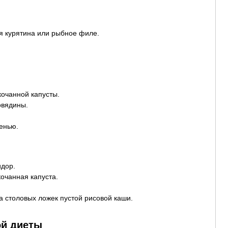
я курятина или рыбное филе.
кочанной капусты.
овядины.
енью.
идор.
очанная капуста.
а столовых ложек пустой рисовой каши.
ой диеты