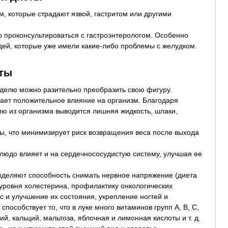
, которые страдают язвой, гастритом или другими
 проконсультироваться с гастроэнтерологом. Особенно
ей, которые уже имели какие-либо проблемы с желудком.
еты
делю можно разительно преобразить свою фигуру.
вает положительное влияние на организм. Благодаря
ю из организма выводится лишняя жидкость, шлаки,
ы, что минимизирует риск возвращения веса после выхода
людо влияет и на сердечнососудистую систему, улучшая ее
ыделяют способность снимать нервное напряжение (диета
уровня холестерина, профилактику онкологических
с и улучшение их состояния, укрепление ногтей и
способствует то, что в луке много витаминов групп А, В, С,
й, кальций, мальтоза, яблочная и лимонная кислоты и т. д.