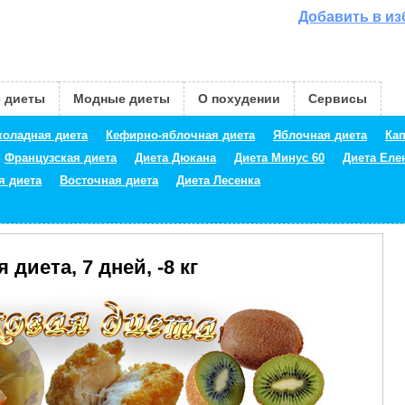
Добавить в и
 диеты
Модные диеты
О похудении
Сервисы
оладная диета
Кефирно-яблочная диета
Яблочная диета
Кап
Французская диета
Диета Дюкана
Диета Минус 60
Диета Ел
я диета
Восточная диета
Диета Лесенка
 диета, 7 дней, -8 кг