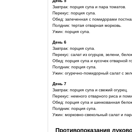
День 5
Завтрак: порция супа и пара томатов.
Перекус: порция супа.
Обед: запеченная с помидорами постна
Полдник: тертая отварная морковь.
Ужин: порция супа.
День 6
Завтрак: порция супа.
Перекус: салат из огурцов, зелени, бело
Обед: порция супа и кусочек отварной г
Полдник: порция супа.
Ужин: огуречно-помидорный салат с зел
День 7
Завтрак: порция супа и свежий огурец.
Перекус: немного отварного риса и пом
Обед: порция супа и шинкованная белок
Полдник: порция супа.
Ужин: морковно-свекольный салат и пар
Противопоказания луков