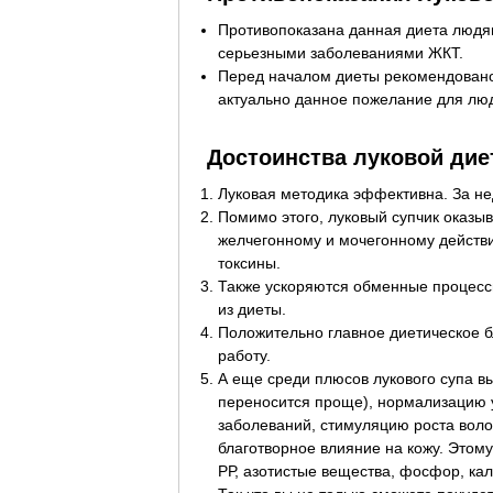
Противопоказана данная диета людям
серьезными заболеваниями ЖКТ.
Перед началом диеты рекомендовано
актуально данное пожелание для люд
Достоинства луковой ди
Луковая методика эффективна. За не
Помимо этого, луковый супчик оказы
желчегонному и мочегонному действи
токсины.
Также ускоряются обменные процесс
из диеты.
Положительно главное диетическое б
работу.
А еще среди плюсов лукового супа в
переносится проще), нормализацию 
заболеваний, стимуляцию роста воло
благотворное влияние на кожу. Этому 
РР, азотистые вещества, фосфор, кали