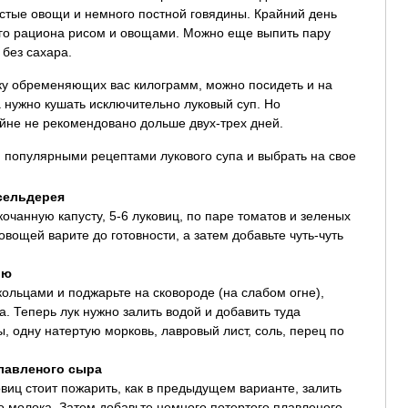
стые овощи и немного постной говядины. Крайний день
го рациона рисом и овощами. Можно еще выпить пару
 без сахара.
чку обременяющих вас килограмм, можно посидеть и на
а нужно кушать исключительно луковый суп. Но
йне не рекомендовано дольше двух-трех дней.
 популярными рецептами лукового супа и выбрать на свое
сельдерея
очанную капусту, 5-6 луковиц, по паре томатов и зеленых
вощей варите до готовности, а затем добавьте чуть-чуть
ью
кольцами и поджарьте на сковороде (на слабом огне),
. Теперь лук нужно залить водой и добавить туда
 одну натертую морковь, лавровый лист, соль, перец по
лавленого сыра
виц стоит пожарить, как в предыдущем варианте, залить
 молока. Затем добавьте немного потертого плавленого