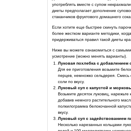
употреблять вместе с супом некрахмали
диеты предполагает дополнение супово
стаканчиков фруктового домашнего сока
Если хотите еще быстрее скинуть паро
более жестком варианте методики, когд
придерживаться правил такой диеты кра
Ниже вы можете ознакомиться с самыми
усмотрение (можно менять варианты).
Луковая похлебка с добавлением 
Для ее приготовления возьмите белок
перцев, немножко сельдерея. Смесь о
соли по вкусу.
Луковый суп с капустой и морков
Возьмите десяток луковиц, нарежьте 
добавив немного растительного масла
полкилограмма белокочанной капусты,
вкусу.
Луковый суп с задействованием п
Несколько нарезанных кольцами луко
водой и 100 миллилитрами нежирного