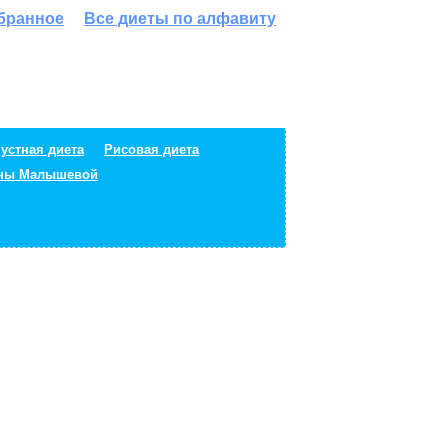
збранное
Все диеты по алфавиту
устная диета
Рисовая диета
ены Малышевой