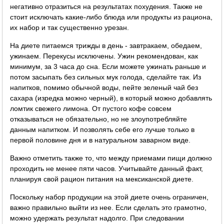
негативно отразиться на результатах похудения. Также не
стоит исключать какие-либо блюда или продукты из рациона,
их набор и так существенно урезан.
На диете питаемся трижды в день - завтракаем, обедаем,
ужинаем. Перекусы исключены. Ужин рекомендован, как
минимум, за 3 часа до сна. Если можете ужинать раньше и
потом засыпать без сильных мук голода, сделайте так. Из
напитков, помимо обычной воды, пейте зеленый чай без
сахара (изредка можно черный), в который можно добавлять
ломтик свежего лимона. От пустого кофе совсем
отказываться не обязательно, но не злоупотребляйте
данным напитком. И позволять себе его лучше только в
первой половине дня и в натуральном заварном виде.
Важно отметить также то, что между приемами пищи должно
проходить не менее пяти часов. Учитывайте данный факт,
планируя свой рацион питания на мексиканской диете.
Поскольку набор продукции на этой диете очень ограничен,
важно правильно выйти из нее. Если сделать это грамотно,
можно удержать результат надолго. При следовании