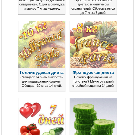
сладкоежек. Одна шоколадка
диета с минимумом
и минус 7 кг за неделю.
ограничений. Сбрасывается
до 7 кг за 7 дней.
Голливудская диета
Французская диета
Стандарт от знаменитостей
Почему француженки не
для поддержания формы.
толстеют? Меню от самой
Обещает 10 кг за 14 дней.
стройной нации на 14 дней.