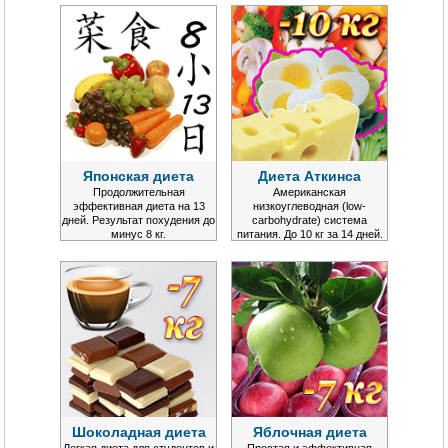
Японская диета
Диета Аткинса
Продолжительная
Американская
эффективная диета на 13
низкоуглеводная (low-
дней. Результат похудения до
carbohydrate) система
минус 8 кг.
питания. До 10 кг за 14 дней.
Шоколадная диета
Яблочная диета
Легкая диета для студентов и
Простая и эффективная