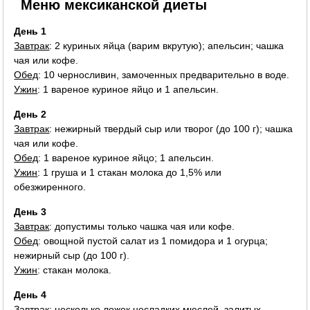
Меню мексиканской диеты
День 1
Завтрак
: 2 куриных яйца (варим вкрутую); апельсин; чашка
чая или кофе.
Обед
: 10 черносливин, замоченных предварительно в воде.
Ужин
: 1 вареное куриное яйцо и 1 апельсин.
День 2
Завтрак
: нежирный твердый сыр или творог (до 100 г); чашка
чая или кофе.
Обед
: 1 вареное куриное яйцо; 1 апельсин.
Ужин
: 1 груша и 1 стакан молока до 1,5% или
обезжиренного.
День 3
Завтрак
: допустимы только чашка чая или кофе.
Обед
: овощной пустой салат из 1 помидора и 1 огурца;
нежирный сыр (до 100 г).
Ужин
: стакан молока.
День 4
Завтрак
: несколько ложек несладких мюслей, залитых