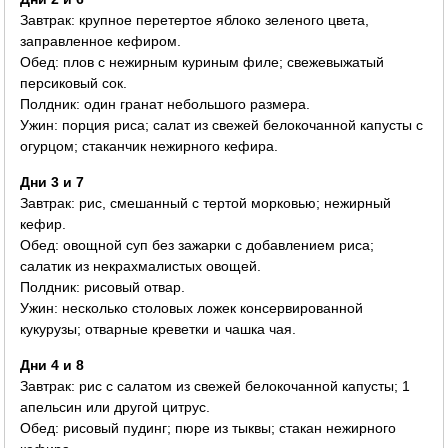
Завтрак: крупное перетертое яблоко зеленого цвета,
заправленное кефиром.
Обед: плов с нежирным куриным филе; свежевыжатый
персиковый сок.
Полдник: один гранат небольшого размера.
Ужин: порция риса; салат из свежей белокочанной капусты с
огурцом; стаканчик нежирного кефира.
Дни 3 и 7
Завтрак: рис, смешанный с тертой морковью; нежирный
кефир.
Обед: овощной суп без зажарки с добавлением риса;
салатик из некрахмалистых овощей.
Полдник: рисовый отвар.
Ужин: несколько столовых ложек консервированной
кукурузы; отварные креветки и чашка чая.
Дни 4 и 8
Завтрак: рис с салатом из свежей белокочанной капусты; 1
апельсин или другой цитрус.
Обед: рисовый пудинг; пюре из тыквы; стакан нежирного