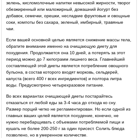
зелень, кисломолочные напитки невысокой жирности, творог
обезжиренный или маложирный, домашний йогурт без
добавок, семечки, орешки, несладкие фруктовые и овощные
соки, компоты без сахара, зеленый, имбирный, травяные
чаи.
Если вашей основной целью является снижение массы тела,
обратите внимание именно на очищающую диету для
похудения. Продолжается она 10 дней, а потерять за этот
период можно до 7 килограмм лишнего веса. Главнейшей
составляющей этой диеты является потребление овощного
бульона, в состав которого входят морковь, сельдерей,
капуста (всего 400 г всех ингредиентов) и полтора литра
воды. Предусмотрено четырехразовое питание.
Во всех вариантах очищающей диеты постарайтесь
отказаться от любой еды за 3-4 часа до отхода ко сну.
Размер порций четко не регламентирован. Но если одной из
главных ваших целей является похудение, конечно, не
нужно перебарщивать с объемами потребляемой пищи и
кушать не более 200-250 г за один присест. Солить блюда
позволено, но в умеренном количестве.