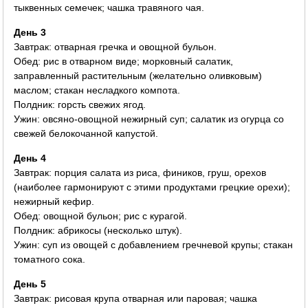
тыквенных семечек; чашка травяного чая.
День 3
Завтрак: отварная гречка и овощной бульон.
Обед: рис в отварном виде; морковный салатик,
заправленный растительным (желательно оливковым)
маслом; стакан несладкого компота.
Полдник: горсть свежих ягод.
Ужин: овсяно-овощной нежирный суп; салатик из огурца со
свежей белокочанной капустой.
День 4
Завтрак: порция салата из риса, фиников, груш, орехов
(наиболее гармонируют с этими продуктами грецкие орехи);
нежирный кефир.
Обед: овощной бульон; рис с курагой.
Полдник: абрикосы (несколько штук).
Ужин: суп из овощей с добавлением гречневой крупы; стакан
томатного сока.
День 5
Завтрак: рисовая крупа отварная или паровая; чашка