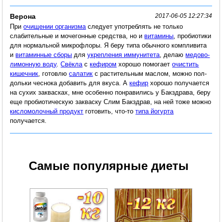
Верона
2017-06-05 12:27:34
При
очищении организма
следует употреблять не только
слабительные и мочегонные средства, но и
витамины
, пробиотики
для нормальной микрофлоры. Я беру типа обычного компливита
и
витаминные сборы
для
укрепления иммунитета
, делаю
медово-
лимонную воду
.
Свёкла
с
кефиром
хорошо помогает
очистить
кишечник
, готовлю
салатик
с растительным маслом, можно пол-
дольки чеснока добавить для вкуса. А
кефир
хорошо получается
на сухих заквасках, мне особенно понравились у Бакздрава, беру
еще пробиотическую закваску Слим Бакздрав, на ней тоже можно
кисломолочный продукт
готовить, что-то
типа йогурта
получается.
Самые популярные диеты