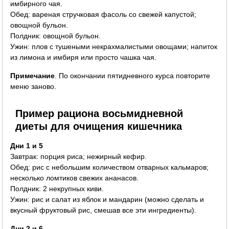
имбирного чая.
Обед: вареная стручковая фасоль со свежей капустой;
овощной бульон.
Полдник: овощной бульон.
Ужин: плов с тушеными некрахмалистыми овощами; напиток
из лимона и имбиря или просто чашка чая.
Примечание
. По окончании пятидневного курса повторите
меню заново.
Пример рациона восьмидневной
диеты для очищения кишечника
Дни 1 и 5
Завтрак: порция риса; нежирный кефир.
Обед: рис с небольшим количеством отварных кальмаров;
несколько ломтиков свежих ананасов.
Полдник: 2 некрупных киви.
Ужин: рис и салат из яблок и мандарин (можно сделать и
вкусный фруктовый рис, смешав все эти ингредиенты).
Дни 2 и 6