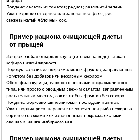
кефира.
Полдник: салатик из томатов; редиса; различной зелени.
Ужин: куриное отварное или запеченное филе; рис;
свежевыжатый яблочный сок.
Пример рациона очищающей диеты
от прыщей
Завтрак: любая отварная крупа (готовим на воде); стакан
кефира низкой жирности.
Перекус: салатик из некрахмалистых фруктов, заправленный
йогуртом без добавок или нежирным кефиром.
Обед: филе курицы, тушеное с овощами некрахмалистого
типа, или просто с овощным свежим салатом, заправленным
растительным маслом; сок из любых фруктов без сахара.
Полдник: морковно-шиповниковый несладкий напиток.
Ужин: порция риса; паровая или запеченная рыба нежирных
сортов со свежими или запеченными некрахмалистыми
овощами; чашка имбирного чая.
Пример рациона очищающей диеты