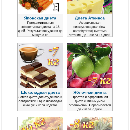
Японская диета
Диета Аткинса
Продолжительная
Американская
эффективная диета на 13
низкоуглеводная (low-
дней. Результат похудения до
carbohydrate) система
минус 8 кг.
питания. До 10 кг за 14 дней.
Шоколадная диета
Яблочная диета
Легкая диета для студентов и
Простая и эффективная
сладкоежек. Одна шоколадка
диета с минимумом
и минус 7 кг за неделю.
ограничений. Сбрасывается
до 7 кг за 7 дней.