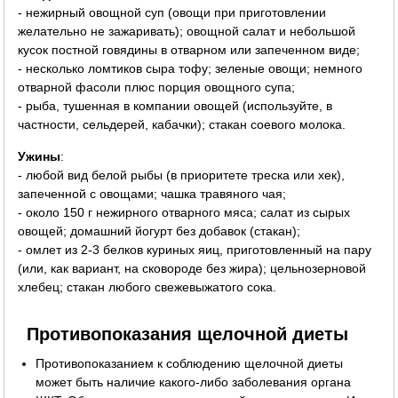
- нежирный овощной суп (овощи при приготовлении
желательно не зажаривать); овощной салат и небольшой
кусок постной говядины в отварном или запеченном виде;
- несколько ломтиков сыра тофу; зеленые овощи; немного
отварной фасоли плюс порция овощного супа;
- рыба, тушенная в компании овощей (используйте, в
частности, сельдерей, кабачки); стакан соевого молока.
Ужины
:
- любой вид белой рыбы (в приоритете треска или хек),
запеченной с овощами; чашка травяного чая;
- около 150 г нежирного отварного мяса; салат из сырых
овощей; домашний йогурт без добавок (стакан);
- омлет из 2-3 белков куриных яиц, приготовленный на пару
(или, как вариант, на сковороде без жира); цельнозерновой
хлебец; стакан любого свежевыжатого сока.
Противопоказания щелочной диеты
Противопоказанием к соблюдению щелочной диеты
может быть наличие какого-либо заболевания органа