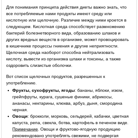
Для понимания принципа действия диеты важно знать, что
все потребляемые нами продукты имеют среду или
кислотную или щелочную. Различие между ними кроется в
следующем. Кислотная среда способствует размножению
бактерий болезнетворного вида, образованию шлаков и
других вредных веществ в организме, может провоцировать
в кишечнике процессы гниения и другие неприятности.
Щелочная среда наоборот способна нейтрализовать
кислоту, вывести из организма шлаки и токсины, а также
оздоровить слизистые оболочки.
Вот список щелочных продуктов, разрешенных к
употреблению.
Фрукты, сухофрукты, ягоды
: бананы, яблоки, изюм,
грейпфруты, курага, сушеные финики, абрикосы,
ананасы, нектарины, клюква, арбуз, дыня, смородина
черная.
Овощи
: брокколи, морковь, сельдерей, кабачки, цветная
капуста, репа, свекла, ботва, картофель в печеном виде.
Примечание
. Овощи и фруктово-ягодную продукцию
рекомендовано употреблять свежими, не подвергая