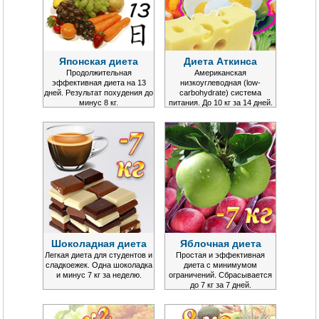
Японская диета
Диета Аткинса
Продолжительная
Американская
эффективная диета на 13
низкоуглеводная (low-
дней. Результат похудения до
carbohydrate) система
минус 8 кг.
питания. До 10 кг за 14 дней.
Шоколадная диета
Яблочная диета
Легкая диета для студентов и
Простая и эффективная
сладкоежек. Одна шоколадка
диета с минимумом
и минус 7 кг за неделю.
ограничений. Сбрасывается
до 7 кг за 7 дней.