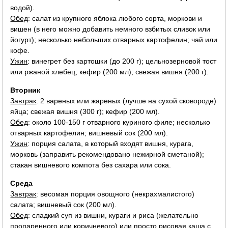
водой).
Обед
: салат из крупного яблока любого сорта, моркови и
вишен (в него можно добавить немного взбитых сливок или
йогурт); несколько небольших отварных картофелин; чай или
кофе.
Ужин
: винегрет без картошки (до 200 г); цельнозерновой тост
или ржаной хлебец; кефир (200 мл); свежая вишня (200 г).
Вторник
Завтрак
: 2 вареных или жареных (лучше на сухой сковороде)
яйца; свежая вишня (300 г); кефир (200 мл).
Обед
: около 100-150 г отварного куриного филе; несколько
отварных картофелин; вишневый сок (200 мл).
Ужин
: порция салата, в который входят вишня, курага,
морковь (заправить рекомендовано нежирной сметаной);
стакан вишневого компота без сахара или сока.
Среда
Завтрак
: весомая порция овощного (некрахмалистого)
салата; вишневый сок (200 мл).
Обед
: сладкий суп из вишни, кураги и риса (желательно
пропаренного или коричневого) или просто рисовая каша с