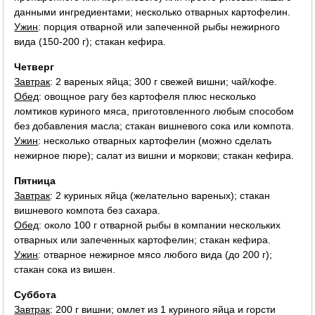
данными ингредиентами; несколько отварных картофелин.
Ужин
: порция отварной или запеченной рыбы нежирного
вида (150-200 г); стакан кефира.
Четверг
Завтрак
: 2 вареных яйца; 300 г свежей вишни; чай/кофе.
Обед
: овощное рагу без картофеля плюс несколько
ломтиков куриного мяса, приготовленного любым способом
без добавления масла; стакан вишневого сока или компота.
Ужин
: несколько отварных картофелин (можно сделать
нежирное пюре); салат из вишни и моркови; стакан кефира.
Пятница
Завтрак
: 2 куриных яйца (желательно вареных); стакан
вишневого компота без сахара.
Обед
: около 100 г отварной рыбы в компании нескольких
отварных или запеченных картофелин; стакан кефира.
Ужин
: отварное нежирное мясо любого вида (до 200 г);
стакан сока из вишен.
Суббота
Завтрак
: 200 г вишни; омлет из 1 куриного яйца и горсти