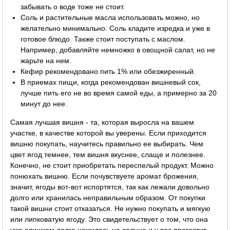
забывать о воде тоже не стоит.
Соль и растительные масла использовать можно, но
желательно минимально. Соль кладите изредка и уже в
готовое блюдо. Также стоит поступать с маслом.
Например, добавляйте немножко в овощной салат, но не
жарьте на нем.
Кефир рекомендовано пить 1% или обезжиренный.
В приемах пищи, когда рекомендован вишневый сок,
лучше пить его не во время самой еды, а примерно за 20
минут до нее.
Самая лучшая вишня - та, которая выросла на вашем
участке, в качестве которой вы уверены. Если приходится
вишню покупать, научитесь правильно ее выбирать. Чем
цвет ягод темнее, тем вишня вкуснее, слаще и полезнее.
Конечно, не стоит приобретать переспелый продукт. Можно
понюхать вишню. Если почувствуете аромат брожения,
значит, ягоды вот-вот испортятся, так как лежали довольно
долго или хранилась неправильным образом. От покупки
такой вишни стоит отказаться. Не нужно покупать и мягкую
или липковатую ягоду. Это свидетельствует о том, что она
уже слишком долго нежилась на солнце и у вас прогостит