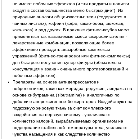
не имеют побочных эффектов (и эти продукты и напитки
входят в состав большинства меню быстрых диет). Их
природные аналоги общеизвестны: теин (содержится в
чайных листьях), кофеин (кофе, какао-бобы, шоколад,
кока-кола) и ряд других. В практике фитнес-клубов могут
применяться так называемые смеси «жиросжигатели» -
лекарственные комбинации, позволяющие более
эффективно проводить анаэробные комплексы
упражнений (фитнес-тренировки или фитнес-комплексы)
для быстрого получения супер-фигуры (обязательна
консультация у врача - очень много противопоказаний и
побочных эффектов).
Препараты на основе антидепрессантов и
нейролептиков, такие как меридиа, редуксин, линдакса на
основе сибутрамина (sibutramine) и аналогичных по
действию анорексигенных блокираторов. Воздействуют на
подкожную жировую ткань за счет комплексного
воздействия на нервную систему - увеличивают
количество калорий, вырабатываемых организмом на
поддержание стабильной температуры тела, усиливают
чувства насыщения и как следствие количество