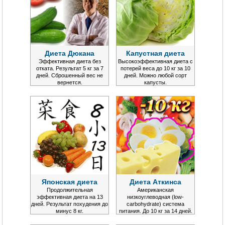
Диета Дюкана
Капустная диета
Эффективная диета без
Высокоэффективная диета с
отката. Результат 5 кг за 7
потерей веса до 10 кг за 10
дней. Сброшенный вес не
дней. Можно любой сорт
вернется.
капусты.
Японская диета
Диета Аткинса
Продолжительная
Американская
эффективная диета на 13
низкоуглеводная (low-
дней. Результат похудения до
carbohydrate) система
минус 8 кг.
питания. До 10 кг за 14 дней.