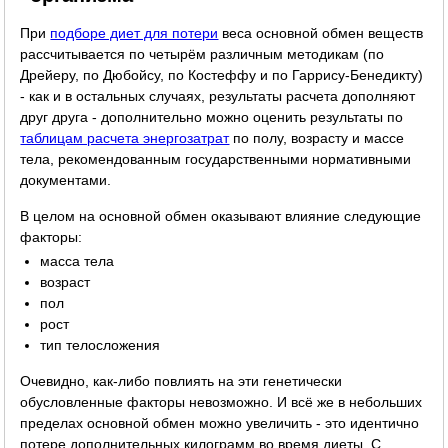
При
подборе диет для потери
веса основной обмен веществ
рассчитывается по четырём различным методикам (по
Дрейеру, по Дюбойсу, по Костеффу и по Гаррису-Бенедикту)
- как и в остальных случаях, результаты расчета дополняют
друг друга - дополнительно можно оценить результаты по
таблицам расчета энергозатрат
по полу, возрасту и массе
тела, рекомендованным государственными нормативными
документами.
В целом на основной обмен оказывают влияние следующие
факторы:
масса тела
возраст
пол
рост
тип телосложения
Очевидно, как-либо повлиять на эти генетически
обусловленные факторы невозможно. И всё же в небольших
пределах основной обмен можно увеличить - это идентично
потере дополнительных килограмм во время диеты. С