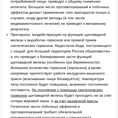
потребляемой пищи, приводят к общему снижению
аппетита. Большое число противопоказаний и побочных
эффектов делают применение этих препаратов только в
случаях, когда другие методы (в том числе
медикаментозного лечения) не приводят к желаемому
результату.
Препараты, воздействующие на функцию щитовидной
железы к выработке гормонов или прямой прием
синтетических гормонов. Недостаток йода, поступающего
с пищей, для большей территории России общеизвестен -
а это приводит к блокированию части функций
щитовидной железы (особенно при беременности).
Излишнее количество гормонов (тироксина) в крови
напрямую препятствует работе желудочно-кишечного
тракта (всасыванию пищи блокируется), температура
тела постоянно будет повышена, возникнет постоянная
потливость.
Но похудение с помощью синтетических
гормонов
щитовидной железы будет проходить не за счет
потери жировой ткани, а
за счет мышечной массы
.
Гигантское число побочных эффектов и
противопоказаний требует обязательной
предварительной консультации у специалиста.