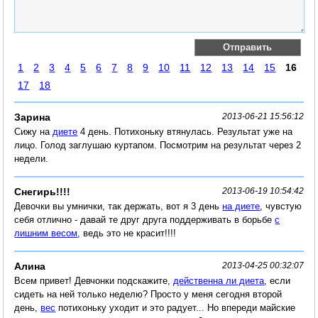
1
2
3
4
5
6
7
8
9
10
11
12
13
14
15
16
17
18
Зарина
2013-06-21 15:56:12
Сижу на
диете
4 день. Потихоньку втянулась. Результат уже на
лицо. Голод заглушаю куртапом. Посмотрим на результат через 2
недели.
Снегирь!!!!
2013-06-19 10:54:42
Девочки вы умнички, так держать, вот я 3 день
на диете
, чувстую
себя отлично - давай те друг друга поддерживать в борьбе
с
лишним весом
, ведь это не красит!!!!
Алина
2013-04-25 00:32:07
Всем привет! Девчонки подскажите,
действенна ли диета
, если
сидеть на ней только неделю? Просто у меня сегодня второй
день,
вес
потихоньку уходит и это радует... Но впереди майские