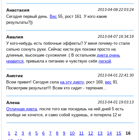
Анастасия
2013-04-08 22:03:24
Сегодня первый день.
Вес
55, рост 161. У кого какие
результаты?))
Амалия
2013-04-07 16:34:19
У кого-нибудь есть побочные эффекты? У меня почему-то стали
сильно сохнуть руки. Сейчас кисти рук похожи просто на
длинные, высохшие сухожилия :( В остальном
диета очень
нравится
, привыкла к питанию и чувствую себя
легкой
.
Анютик
2013-04-01 22:41:30
Всем привет! Сегодня села
на эту диету
, рост 169,
вес
91.
Посмотрим результат!!! Всем кто сидит - терпения...
Алена
2013-04-01 19:03:13
Отличная диета
, после того как посидишь на ней дней 5 есть
вообще не хочется, и само собой худеешь, я потеряла 12 кг
1
2
3
4
5
6
7
8
9
10
11
12
13
14
15
16