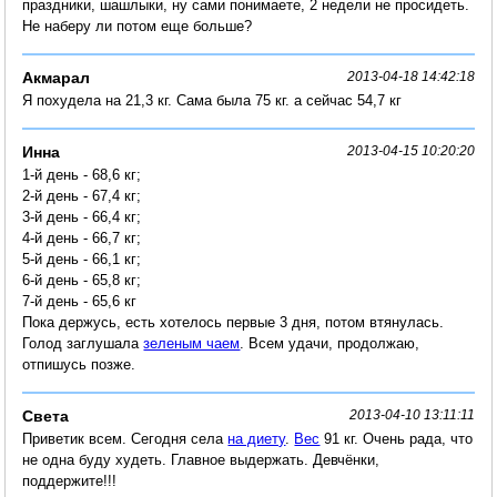
праздники, шашлыки, ну сами понимаете, 2 недели не просидеть.
Не наберу ли потом еще больше?
Акмарал
2013-04-18 14:42:18
Я похудела на 21,3 кг. Сама была 75 кг. а сейчас 54,7 кг
Инна
2013-04-15 10:20:20
1-й день - 68,6 кг;
2-й день - 67,4 кг;
3-й день - 66,4 кг;
4-й день - 66,7 кг;
5-й день - 66,1 кг;
6-й день - 65,8 кг;
7-й день - 65,6 кг
Пока держусь, есть хотелось первые 3 дня, потом втянулась.
Голод заглушала
зеленым чаем
. Всем удачи, продолжаю,
отпишусь позже.
Света
2013-04-10 13:11:11
Приветик всем. Сегодня села
на диету
.
Вес
91 кг. Очень рада, что
не одна буду худеть. Главное выдержать. Девчёнки,
поддержите!!!