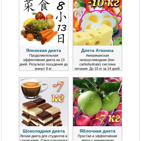
Японская диета
Диета Аткинса
Продолжительная
Американская
эффективная диета на 13
низкоуглеводная (low-
дней. Результат похудения до
carbohydrate) система
минус 8 кг.
питания. До 10 кг за 14 дней.
Шоколадная диета
Яблочная диета
Легкая диета для студентов и
Простая и эффективная
сладкоежек. Одна шоколадка
диета с минимумом