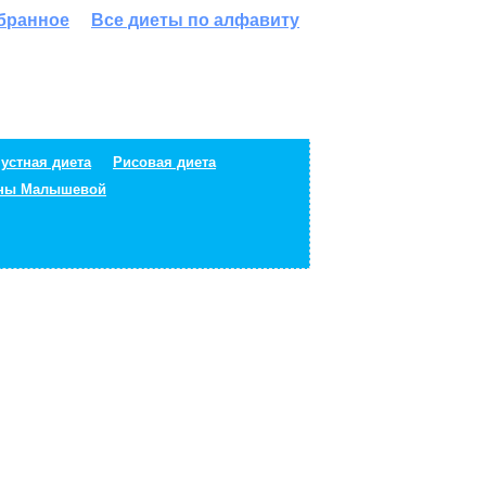
збранное
Все диеты по алфавиту
устная диета
Рисовая диета
ены Малышевой