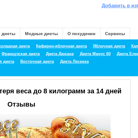
Добавить в и
 диеты
Модные диеты
О похудении
Сервисы
оладная диета
Кефирно-яблочная диета
Яблочная диета
Кап
Французская диета
Диета Дюкана
Диета Минус 60
Диета Ел
я диета
Восточная диета
Диета Лесенка
теря веса до 8 килограмм за 14 дней
Отзывы