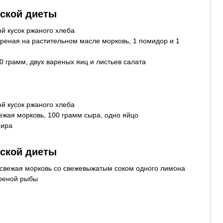
зской диеты
й кусок ржаного хлеба
реная на растительном масле морковь, 1 помидор и 1
00 грамм, двух вареных яиц и листьев салата
й кусок ржаного хлеба
ежая морковь, 100 грамм сыра, одно яйцо
фира
зской диеты
 свежая морковь со свежевыжатым соком одного лимона
ареной рыбы