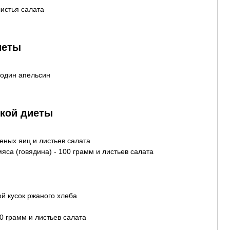
листья салата
иеты
 один апельсин
ской диеты
реных яиц и листьев салата
мяса (говядина) - 100 грамм и листьев салата
й кусок ржаного хлеба
00 грамм и листьев салата