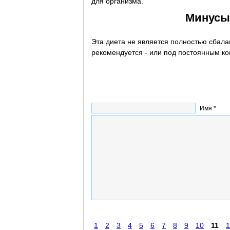
для организма.
Минусы
Эта диета не является полностью сбал
рекомендуется - или под постоянным ко
Имя *
1
2
3
4
5
6
7
8
9
10
11
1