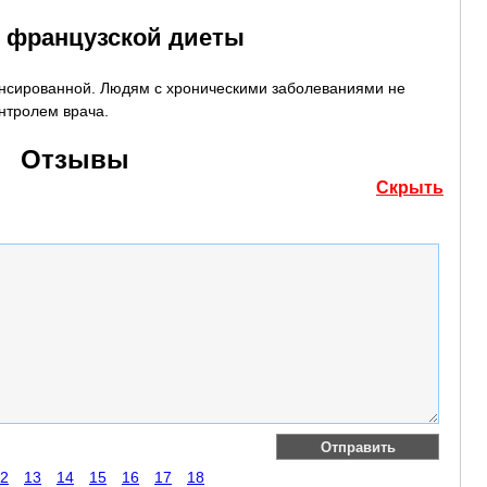
 французской диеты
ансированной. Людям с хроническими заболеваниями не
нтролем врача.
Отзывы
Скрыть
2
13
14
15
16
17
18