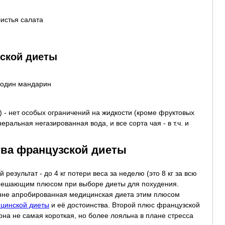
листья салата
зской диеты
 один мандарин
) - нет особых ограничений на жидкости (кроме фруктовых
ральная негазированная вода, и все сорта чая - в т.ч. и
ва французской диеты
результат - до 4 кг потери веса за неделю (это 8 кг за всю
я решающим плюсом при выборе диеты для похудения.
нне апробированная медицинская диета этим плюсом
ицинской диеты
и её достоинства. Второй плюс французской
она не самая короткая, но более лояльна в плане стресса