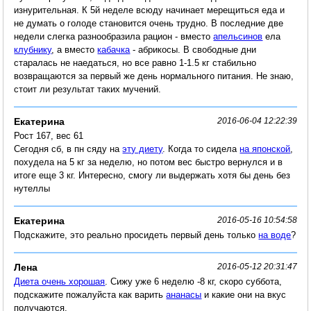
изнурительная. К 5й неделе всюду начинает мерещиться еда и
не думать о голоде становится очень трудно. В последние две
недели слегка разнообразила рацион - вместо
апельсинов
ела
клубнику
, а вместо
кабачка
- абрикосы. В свободные дни
старалась не наедаться, но все равно 1-1.5 кг стабильно
возвращаются за первый же день нормального питания. Не знаю,
стоит ли результат таких мучений.
Екатерина
2016-06-04 12:22:39
Рост 167, вес 61
Сегодня сб, в пн сяду на
эту диету
. Когда то сидела
на японской
,
похудела на 5 кг за неделю, но потом вес быстро вернулся и в
итоге еще 3 кг. Интересно, смогу ли выдержать хотя бы день без
нутеллы
Екатерина
2016-05-16 10:54:58
Подскажите, это реально просидеть первый день только
на воде
?
Лена
2016-05-12 20:31:47
Диета очень хорошая
. Сижу уже 6 неделю -8 кг, скоро суббота,
подскажите пожалуйста как варить
ананасы
и какие они на вкус
получаются.