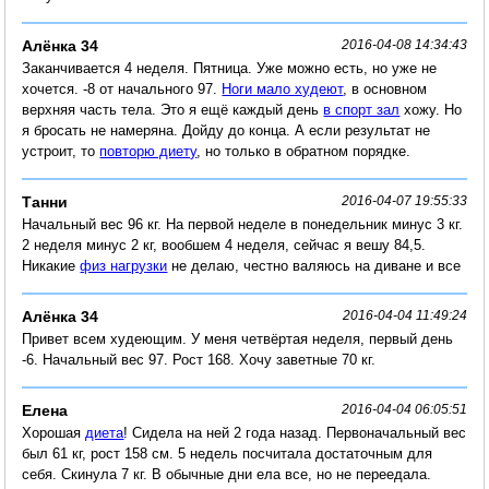
Алёнка 34
2016-04-08 14:34:43
Заканчивается 4 неделя. Пятница. Уже можно есть, но уже не
хочется. -8 от начального 97.
Ноги мало худеют
, в основном
верхняя часть тела. Это я ещё каждый день
в спорт зал
хожу. Но
я бросать не намеряна. Дойду до конца. А если результат не
устроит, то
повторю диету
, но только в обратном порядке.
Танни
2016-04-07 19:55:33
Начальный вес 96 кг. На первой неделе в понедельник минус 3 кг.
2 неделя минус 2 кг, вообшем 4 неделя, сейчас я вешу 84,5.
Никакие
физ нагрузки
не делаю, честно валяюсь на диване и все
Алёнка 34
2016-04-04 11:49:24
Привет всем худеющим. У меня четвёртая неделя, первый день
-6. Начальный вес 97. Рост 168. Хочу заветные 70 кг.
Елена
2016-04-04 06:05:51
Хорошая
диета
! Сидела на ней 2 года назад. Первоначальный вес
был 61 кг, рост 158 см. 5 недель посчитала достаточным для
себя. Скинула 7 кг. В обычные дни ела все, но не переедала.