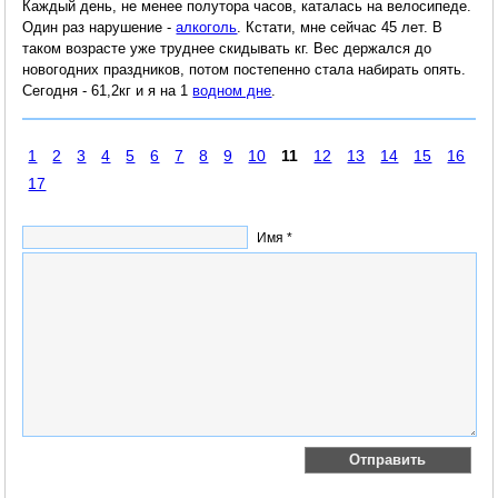
Каждый день, не менее полутора часов, каталась на велосипеде.
Один раз нарушение -
алкоголь
. Кстати, мне сейчас 45 лет. В
таком возрасте уже труднее скидывать кг. Вес держался до
новогодних праздников, потом постепенно стала набирать опять.
Сегодня - 61,2кг и я на 1
водном дне
.
1
2
3
4
5
6
7
8
9
10
11
12
13
14
15
16
17
Имя *