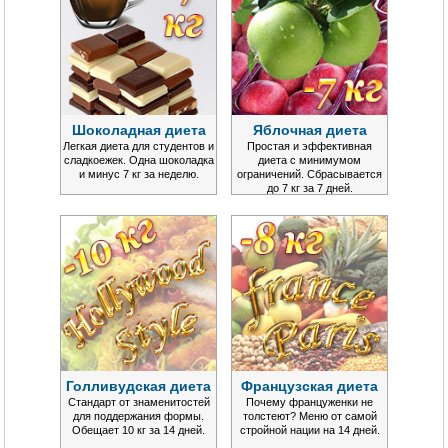
Шоколадная диета
Яблочная диета
Легкая диета для студентов и
Простая и эффективная
сладкоежек. Одна шоколадка
диета с минимумом
и минус 7 кг за неделю.
ограничений. Сбрасывается
до 7 кг за 7 дней.
Голливудская диета
Французская диета
Стандарт от знаменитостей
Почему француженки не
для поддержания формы.
толстеют? Меню от самой
Обещает 10 кг за 14 дней.
стройной нации на 14 дней.