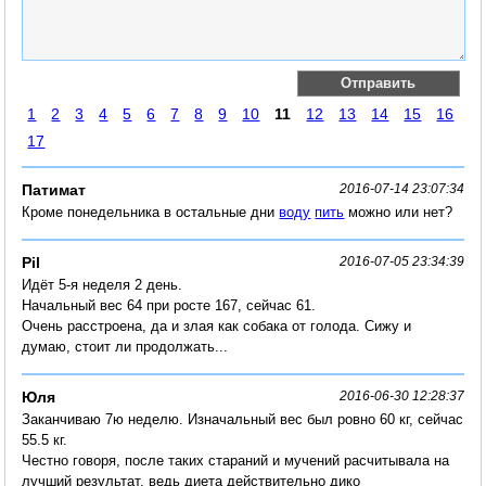
1
2
3
4
5
6
7
8
9
10
11
12
13
14
15
16
17
Патимат
2016-07-14 23:07:34
Кроме понедельника в остальные дни
воду
пить
можно или нет?
Pil
2016-07-05 23:34:39
Идёт 5-я неделя 2 день.
Начальный вес 64 при росте 167, сейчас 61.
Очень расстроена, да и злая как собака от голода. Сижу и
думаю, стоит ли продолжать...
Юля
2016-06-30 12:28:37
Заканчиваю 7ю неделю. Изначальный вес был ровно 60 кг, сейчас
55.5 кг.
Честно говоря, после таких стараний и мучений расчитывала на
лучший результат, ведь диета действительно дико