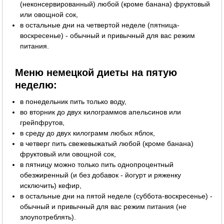
(неконсервированный) любой (кроме банана) фруктовый
или овощной сок,
в остальные дни на четвертой неделе (пятница-
воскресенье) - обычный и привычный для вас режим
питания.
Меню немецкой диеты на пятую
неделю:
в понедельник пить только воду,
во вторник до двух килограммов апельсинов или
грейпфрутов,
в среду до двух килограмм любых яблок,
в четверг пить свежевыжатый любой (кроме банана)
фруктовый или овощной сок,
в пятницу можно только пить однопроцентный
обезжиренный (и без добавок - йогурт и ряженку
исключить) кефир,
в остальные дни на пятой неделе (суббота-воскресенье) -
обычный и привычный для вас режим питания (не
злоупотреблять).