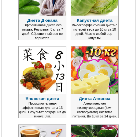
Диета Дюкана
Капустная диета
Эффективная диета без
Высокоэффективная диета с
отката. Результат 5 кг за 7
потерей веса до 10 кг за 10
дней. Сброшенный вес не
дней. Можно любой сорт
вернется.
капусты.
Японская диета
Диета Аткинса
Продолжительная
Американская
эффективная диета на 13
низкоуглеводная (low-
дней. Результат похудения до
carbohydrate) система
минус 8 кг.
питания. До 10 кг за 14 дней.