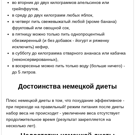
во вторник до двух килограммов апельсинов или
грейпфрутов,
в среду до двух килограмм любых яблок,
в четверг пить свежевыжатый любой (кроме банана)
фруктовый или овощной сок,
в пятницу можно только пить однопроцентный
обезжиренный (и без добавок - йогурт и ряженку
исключить) кефир,
в субботу до килограмма отварного ананаса или кабачка
(неконсервированных),
в воскресенье можно пить только воду (больше ничего) -
до 5 литров.
Достоинства немецкой диеты
Плюс немецкой диеты в том, что похудание эффективное -
при переходе на правильный! режим питания после диеты
набор веса не происходит - увеличение веса отсутствует
продолжительное время (результат закрепляется на
несколько лет).