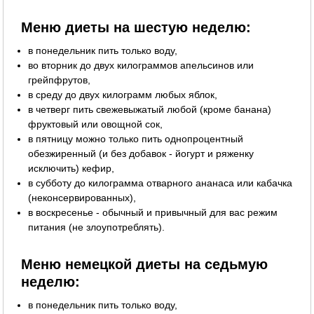
Меню диеты на шестую неделю:
в понедельник пить только воду,
во вторник до двух килограммов апельсинов или
грейпфрутов,
в среду до двух килограмм любых яблок,
в четверг пить свежевыжатый любой (кроме банана)
фруктовый или овощной сок,
в пятницу можно только пить однопроцентный
обезжиренный (и без добавок - йогурт и ряженку
исключить) кефир,
в субботу до килограмма отварного ананаса или кабачка
(неконсервированных),
в воскресенье - обычный и привычный для вас режим
питания (не злоупотреблять).
Меню немецкой диеты на седьмую
неделю:
в понедельник пить только воду,