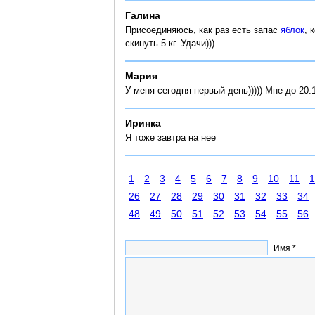
Галина
Присоединяюсь, как раз есть запас
яблок
, 
скинуть 5 кг. Удачи)))
Мария
У меня сегодня первый день))))) Мне до 20
Иринка
Я тоже завтра на нее
1
2
3
4
5
6
7
8
9
10
11
1
26
27
28
29
30
31
32
33
34
48
49
50
51
52
53
54
55
56
Имя *