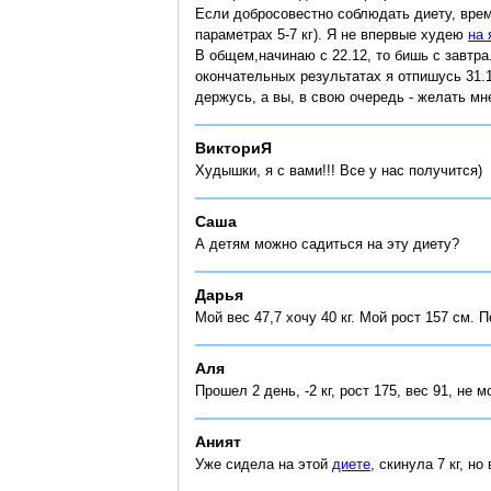
Если добросовестно соблюдать диету, врем
параметрах 5-7 кг). Я не впервые худею
на 
В общем,начинаю с 22.12, то бишь с завтр
окончательных результатах я отпишусь 31.1
держусь, а вы, в свою очередь - желать мне 
ВикториЯ
Худышки, я с вами!!! Все у нас получится)
Саша
А детям можно садиться на эту диету?
Дарья
Мой вес 47,7 хочу 40 кг. Мой рост 157 см. 
Аля
Прошел 2 день, -2 кг, рост 175, вес 91, не 
Аният
Уже сидела на этой
диете
, скинула 7 кг, н