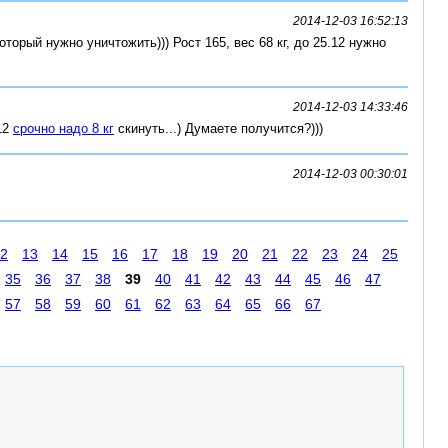
2014-12-03 16:52:13
который нужно уничтожить))) Рост 165, вес 68 кг, до 25.12 нужно
2014-12-03 14:33:46
.12
срочно надо 8 кг
скинуть...) Думаете получится?)))
2014-12-03 00:30:01
2
13
14
15
16
17
18
19
20
21
22
23
24
25
35
36
37
38
39
40
41
42
43
44
45
46
47
57
58
59
60
61
62
63
64
65
66
67