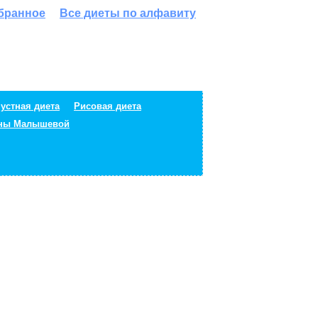
збранное
Все диеты по алфавиту
устная диета
Рисовая диета
ены Малышевой