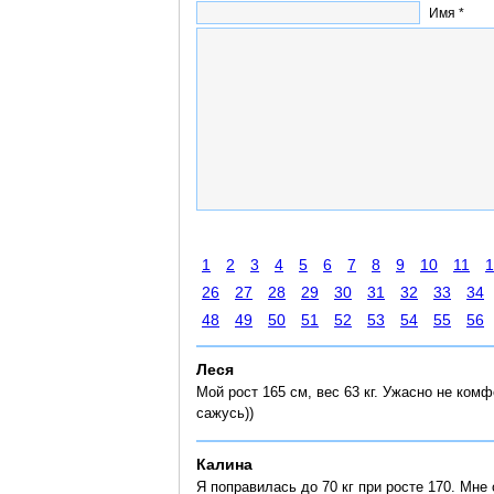
Имя *
1
2
3
4
5
6
7
8
9
10
11
1
26
27
28
29
30
31
32
33
34
48
49
50
51
52
53
54
55
56
Леся
Мой рост 165 см, вес 63 кг. Ужасно не комф
сажусь))
Калина
Я поправилась до 70 кг при росте 170. Мне 