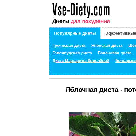
Популярные диеты
Эффективные
Гречневая диета
Японская диета
Шок
Голливудская диета
Банановая диета
Диета Маргариты Королёвой
Болгарска
Яблочная диета - пот