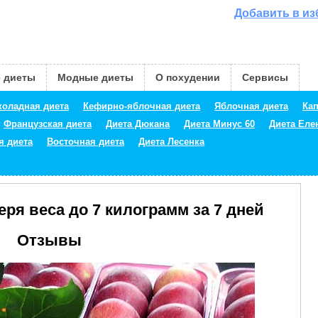
Добавить в и
 диеты
Модные диеты
О похудении
Сервисы
оладная диета
Кефирно-яблочная диета
Яблочная диета
Кап
Французская диета
Диета Дюкана
Диета Минус 60
Диета Ел
я диета
Восточная диета
Диета Лесенка
еря веса до 7 килограмм за 7 дней
Отзывы