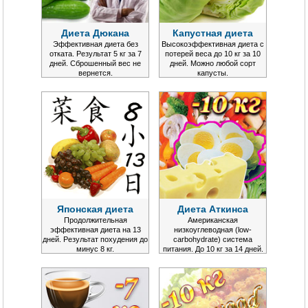
Диета Дюкана
Капустная диета
Эффективная диета без
Высокоэффективная диета с
отката. Результат 5 кг за 7
потерей веса до 10 кг за 10
дней. Сброшенный вес не
дней. Можно любой сорт
вернется.
капусты.
Японская диета
Диета Аткинса
Продолжительная
Американская
эффективная диета на 13
низкоуглеводная (low-
дней. Результат похудения до
carbohydrate) система
минус 8 кг.
питания. До 10 кг за 14 дней.