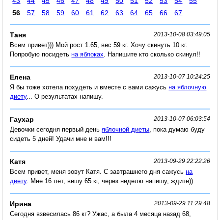
43
44
45
46
47
48
49
50
51
52
53
54
55
56
57
58
59
60
61
62
63
64
65
66
67
Таня
2013-10-08 03:49:05
Всем привет))) Мой рост 1.65, вес 59 кг. Хочу скинуть 10 кг.
Попробую посидеть
на яблоках
. Напишите кто сколько скинул!!
Елена
2013-10-07 10:24:25
Я бы тоже хотела похудеть и вместе с вами сажусь
на яблочную
диету
... О результатах напишу.
Гаухар
2013-10-07 06:03:54
Девочки сегодня первый день
яблочной диеты
, пока думаю буду
сидеть 5 дней! Удачи мне и вам!!!
Катя
2013-09-29 22:22:26
Всем привет, меня зовут Катя. С завтрашнего дня сажусь
на
диету
. Мне 16 лет, вешу 65 кг, через неделю напишу, ждите))
Ирина
2013-09-29 11:29:48
Сегодня взвесилась 86 кг? Ужас, а была 4 месяца назад 68,