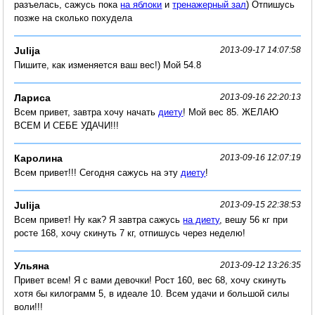
разъелась, сажусь пока
на яблоки
и
тренажерный зал
) Отпишусь
позже на сколько похудела
Julija
2013-09-17 14:07:58
Пишите, как изменяется ваш вес!) Мой 54.8
Лариса
2013-09-16 22:20:13
Всем привет, завтра хочу начать
диету
! Мой вес 85. ЖЕЛАЮ
ВСЕМ И СЕБЕ УДАЧИ!!!
Каролина
2013-09-16 12:07:19
Всем привет!!! Сегодня сажусь на эту
диету
!
Julija
2013-09-15 22:38:53
Всем привет! Ну как? Я завтра сажусь
на диету
, вешу 56 кг при
росте 168, хочу скинуть 7 кг, отпишусь через неделю!
Ульяна
2013-09-12 13:26:35
Привет всем! Я с вами девочки! Рост 160, вес 68, хочу скинуть
хотя бы килограмм 5, в идеале 10. Всем удачи и большой силы
воли!!!