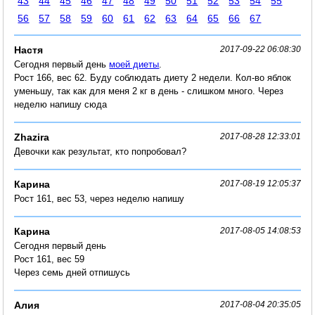
43
44
45
46
47
48
49
50
51
52
53
54
55
56
57
58
59
60
61
62
63
64
65
66
67
Настя
2017-09-22 06:08:30
Сегодня первый день
моей диеты
.
Рост 166, вес 62. Буду соблюдать диету 2 недели. Кол-во яблок
уменьшу, так как для меня 2 кг в день - слишком много. Через
неделю напишу сюда
Zhazira
2017-08-28 12:33:01
Девочки как результат, кто попробовал?
Карина
2017-08-19 12:05:37
Рост 161, вес 53, через неделю напишу
Карина
2017-08-05 14:08:53
Сегодня первый день
Рост 161, вес 59
Через семь дней отпишусь
Алия
2017-08-04 20:35:05