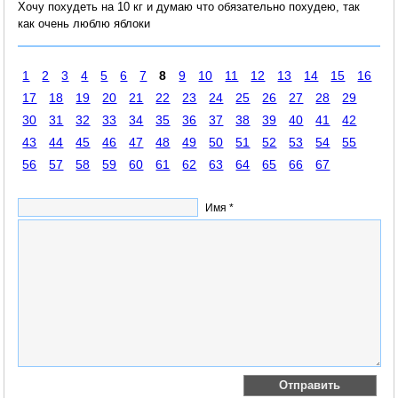
Хочу похудеть на 10 кг и думаю что обязательно похудею, так
как очень люблю яблоки
1
2
3
4
5
6
7
8
9
10
11
12
13
14
15
16
17
18
19
20
21
22
23
24
25
26
27
28
29
30
31
32
33
34
35
36
37
38
39
40
41
42
43
44
45
46
47
48
49
50
51
52
53
54
55
56
57
58
59
60
61
62
63
64
65
66
67
Имя *