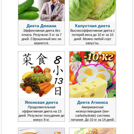
Диета Дюкана
Капустная диета
Эффективная диета без
Высокоэффективная диета с
отката. Результат 5 кг за 7
потерей веса до 10 кг за 10
дней. Сброшенный вес не
дней. Можно любой сорт
вернется.
капусты.
Японская диета
Диета Аткинса
Продолжительная
Американская
эффективная диета на 13
низкоуглеводная (low-
дней. Результат похудения до
carbohydrate) система
минус 8 кг.
питания. До 10 кг за 14 дней.