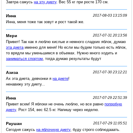
Завтра сажусь
на эту диету
. Вес 55 кг при росте 170 см.
Инна
2017-08-03 13:15:09
Инна, меня тоже так зовут и рост такой же.
Мери
2017-07-31 20:13:56
Привет! Так как я люблю кислые и немного сладких яблок, думаю
эта диета
именно для меня! Но если мы будем только есть яблок,
то врядли мы уменьшимся в объемах. Нужно много ходить и
заниматься спортом
, тогда думаю результаты будут
Азиза
2017-07-30 23:12:21
Ах эта диета, девчонки я
на диете
!
ненавижу эту диету...
Инна
2017-07-29 22:51:39
Привет всем! Я яблоки не очень люблю, но все равно
попробую
диету
. Рост 154, вес 62.5 кг. Напишу через неделю.
Раушан
2017-07-29 11:05:51
Сегодня сажусь
на яблочную диету
, буду строго соблюдааать.