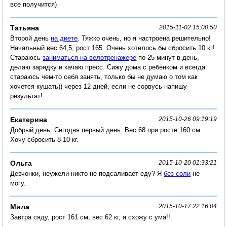
все получится)
Татьяна
2015-11-02 15:00:50
Второй день
на диете
. Тяжко очень, но я настроена решительно!
Начальный вес 64,5, рост 165. Очень хотелось бы сбросить 10 кг!
Стараюсь
заниматься на велотренажере
по 25 минут в день,
делаю зарядку и качаю пресс. Сижу дома с ребёнком и всегда
стараюсь чем-то себя занять, только бы не думаю о том как
хочется кушать)) через 12 дней, если не сорвусь напишу
результат!
Екатерина
2015-10-26 09:19:19
Добрый день. Сегодня первый день. Вес 68 при росте 160 см.
Хочу сбросить 8-10 кг.
Ольга
2015-10-20 01:33:21
Девчонки, неужели никто не подсаливает еду? Я
без соли
не
могу.
Мила
2015-10-17 22:16:04
Завтра сяду, рост 161 см, вес 62 кг, я схожу с ума!!