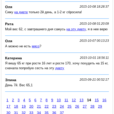
Оля
2015-10-08 18:28:37
Сижу
на диете
только 2й день, а 1-2 кг сбросила!
Рита
2015-10-08 01:20:09
Мой вес 62, с завтрашнего дня сажусь
на эту диету
, я в нее верю
Оля
2015-10-07 00:13:23
А можно не есть
мясо
?
Катерина
2015-10-01 18:56:11
Я вешу 65 кг при росте 16 лет и росте 170, хочу похудеть на 15 кг,
сначала попробую сесть на эту
диету
Элина
2015-09-21 00:52:17
День 7й. Вес 65,1
1
2
3
4
5
6
7
8
9
10
11
12
13
14
15
16
17
18
19
20
21
22
23
24
25
26
27
28
29
30
31
32
33
34
35
36
37