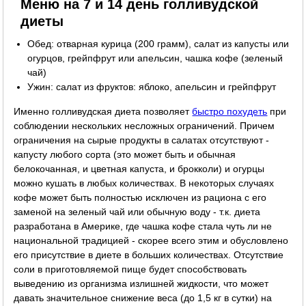
Меню на 7 и 14 день голливудской
диеты
Обед: отварная курица (200 грамм), салат из капусты или
огурцов, грейпфрут или апельсин, чашка кофе (зеленый
чай)
Ужин: салат из фруктов: яблоко, апельсин и грейпфрут
Именно голливудская диета позволяет
быстро похудеть
при
соблюдении нескольких несложных ограничений. Причем
ограничения на сырые продукты в салатах отсутствуют -
капусту любого сорта (это может быть и обычная
белокочанная, и цветная капуста, и брокколи) и огурцы
можно кушать в любых количествах. В некоторых случаях
кофе может быть полностью исключен из рациона с его
заменой на зеленый чай или обычную воду - т.к. диета
разработана в Америке, где чашка кофе стала чуть ли не
национальной традицией - скорее всего этим и обусловлено
его присутствие в диете в больших количествах. Отсутствие
соли в приготовляемой пище будет способствовать
выведению из организма излишней жидкости, что может
давать значительное снижение веса (до 1,5 кг в сутки) на