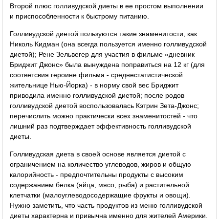
Второй плюс голливудской диеты в ее простом выполнении
и приспособленности к быстрому питанию.
Голливудской диетой пользуются такие знаменитости, как
Николь Кидман (она всегда пользуется именно голливудской
диетой); Рене Зельвегер для участия в фильме «дневник
Бриджит Джонс» была вынуждена поправиться на 12 кг (для
соответсвия героине фильма - среднестатистической
жительнице Нью-Йорка) - в норму свой вес Бриджит
приводила именно голливудской диетой; после родов
голливудской диетой воспользовалась Кэтрин Зета-Джонс;
перечислить можно практически всех знаменитостей - что
лишний раз подтверждает эффективность голливудской
диеты.
Голливудская диета в своей основе является диетой с
ограничением на количество углеводов, жиров и общую
калорийность - предпочтительны продукты с высоким
содержанием белка (яйца, мясо, рыба) и растительной
клетчатки (малоуглеводосодержащие фрукты и овощи).
Нужно заметить, что часть продуктов из меню голливудской
диеты характерна и привычна именно для жителей Америки.