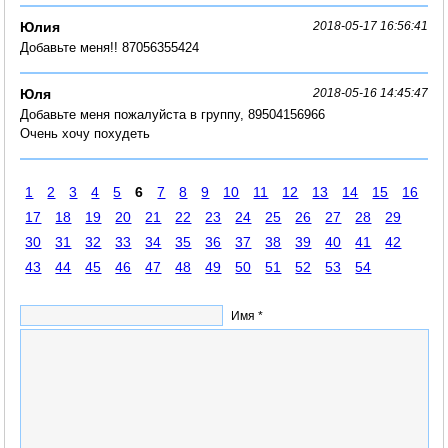
Юлия
2018-05-17 16:56:41
Добавьте меня!! 87056355424
Юля
2018-05-16 14:45:47
Добавьте меня пожалуйста в группу, 89504156966
Очень хочу похудеть
1
2
3
4
5
6
7
8
9
10
11
12
13
14
15
16
17
18
19
20
21
22
23
24
25
26
27
28
29
30
31
32
33
34
35
36
37
38
39
40
41
42
43
44
45
46
47
48
49
50
51
52
53
54
Имя *