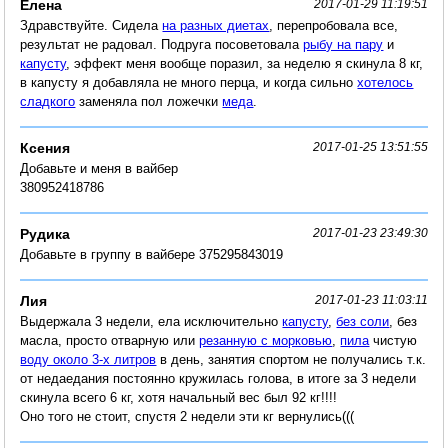
Елена
2017-01-29 11:19:51
Здравствуйте. Сидела
на разных диетах
, перепробовала все,
результат не радовал. Подруга посоветовала
рыбу на пару
и
капусту
, эффект меня вообще поразил, за неделю я скинула 8 кг,
в капусту я добавляла не много перца, и когда сильно
хотелось
сладкого
заменяла пол ложечки
меда
.
Ксения
2017-01-25 13:51:55
Добавьте и меня в вайбер
380952418786
Рудика
2017-01-23 23:49:30
Добавьте в группу в вайбере 375295843019
Лия
2017-01-23 11:03:11
Выдержала 3 недели, ела исключительно
капусту
,
без соли
, без
масла, просто отварную или
резанную с морковью
,
пила
чистую
воду около 3-х литров
в день, занятия спортом не получались т.к.
от недаедания постоянно кружилась голова, в итоге за 3 недели
скинула всего 6 кг, хотя начальный вес был 92 кг!!!!
Оно того не стоит, спустя 2 недели эти кг вернулись(((