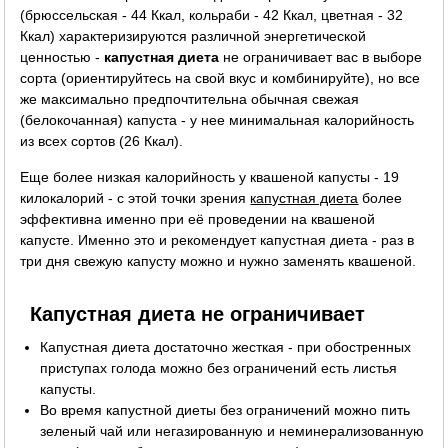
(брюссельская - 44 Ккал, кольраби - 42 Ккал, цветная - 32
Ккал) характеризируются различной энергетической
ценностью -
капустная диета
не ограничивает вас в выборе
сорта (ориентируйтесь на свой вкус и комбинируйте), но все
же максимально предпочтительна обычная свежая
(белокочанная) капуста - у нее минимальная калорийность
из всех сортов (26 Ккал).
Еще более низкая калорийность у квашеной капусты - 19
килокалорий - с этой точки зрения
капустная диета
более
эффективна именно при её проведении на квашеной
капусте. Именно это и рекомендует капустная диета - раз в
три дня свежую капусту можно и нужно заменять квашеной.
Капустная диета не ограничивает
Капустная диета достаточно жесткая - при обостренных
приступах голода можно без ограничений есть листья
капусты.
Во время капустной диеты без ограничений можно пить
зеленый чай или негазированную и неминерализованную