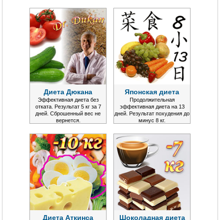
Диета Дюкана
Японская диета
Эффективная диета без
Продолжительная
отката. Результат 5 кг за 7
эффективная диета на 13
дней. Сброшенный вес не
дней. Результат похудения до
вернется.
минус 8 кг.
Диета Аткинса
Шоколадная диета