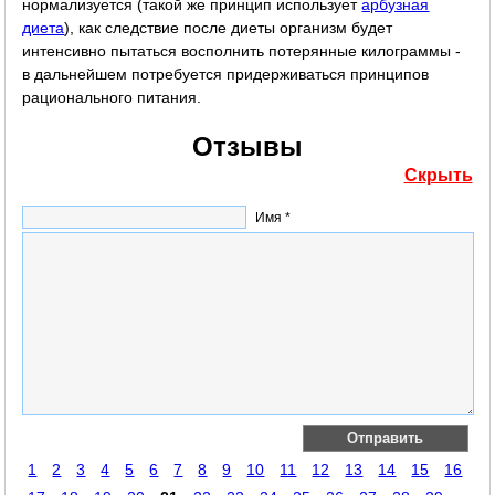
нормализуется (такой же принцип использует
арбузная
диета
), как следствие после диеты организм будет
интенсивно пытаться восполнить потерянные килограммы -
в дальнейшем потребуется придерживаться принципов
рационального питания.
Отзывы
Скрыть
Имя *
1
2
3
4
5
6
7
8
9
10
11
12
13
14
15
16