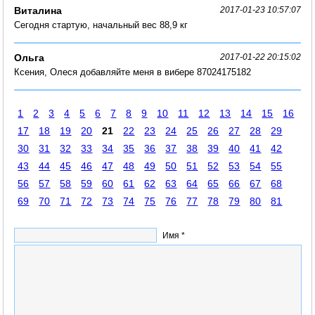
Виталина
2017-01-23 10:57:07
Сегодня стартую, начальный вес 88,9 кг
Ольга
2017-01-22 20:15:02
Ксения, Олеся добавляйте меня в вибере 87024175182
1
2
3
4
5
6
7
8
9
10
11
12
13
14
15
16
17
18
19
20
21
22
23
24
25
26
27
28
29
30
31
32
33
34
35
36
37
38
39
40
41
42
43
44
45
46
47
48
49
50
51
52
53
54
55
56
57
58
59
60
61
62
63
64
65
66
67
68
69
70
71
72
73
74
75
76
77
78
79
80
81
Имя *