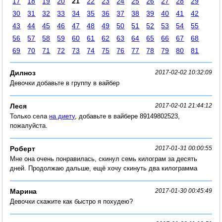
17
18
19
20
21
22
23
24
25
26
27
28
29
30
31
32
33
34
35
36
37
38
39
40
41
42
43
44
45
46
47
48
49
50
51
52
53
54
55
56
57
58
59
60
61
62
63
64
65
66
67
68
69
70
71
72
73
74
75
76
77
78
79
80
81
Дилноз
2017-02-02 10:32:09
Девочки добавьте в группу в вайбер
Леся
2017-02-01 21:44:12
Только села
на диету
, добавьте в вайбере 89149802523,
пожалуйста.
Роберт
2017-01-31 00:00:55
Мне она очень понравилась, скинул семь килограм за десять
дней. Продолжаю дальше, ещё хочу скинуть два килограмма
Марина
2017-01-30 00:45:49
Девочки скажите как быстро я похудею?