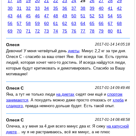
17
18
19
20
21
22
23
24
25
26
27
28
29
30
31
32
33
34
35
36
37
38
39
40
41
42
43
44
45
46
47
48
49
50
51
52
53
54
55
56
57
58
59
60
61
62
63
64
65
66
67
68
69
70
71
72
73
74
75
76
77
78
79
80
81
Олеся
2017-01-14 14:05:18
Девочки! У меня четвёртый день
диеты
. Минус 2,2 кг за три дня.
Олеся С - спасибо за ваш ответ Яне. Вот всегда так. Есть группа
людей, которая хочет чего-то достичь. И всегда найдутся люди,
которые будут критиковать и демотивировать. Спасибо за Вашу
мотивацию!
Олеся С
2017-01-14 09:49:46
Яна, а тут не только люди
на диетах
сидят они ещё и
спортом
занимаются
. А похудеть можно даже просто отказась от
хлеба
и
сладкого
, правда немного дольше будет. Есть такой опыт.
Олеся С
2017-01-14 08:48:58
Олечка, а у меня за 4 дня всего минус два кг. Я сижу
на капусной
диете
... ну я не растраиваюсь, всё же минус, а не плюс