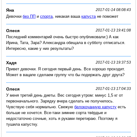
Яна
2017-01-14 08:08:43
Девочки
без ПП
и
спорта
, никакая ваша
капуста
не поможет
Олеся
2017-01-13 19:41:08
Последний комментарий очень быстро опубликовали:) А как
Ирина, Тата, Зара? Александра обещала в субботу отписаться.
Интересно, какие у них результаты?
Хадя
2017-01-13 19:37:53
Привет девочки. Я сегодня первый день. Все хорошо проходит.
Может в вацапе сделаем группу что бы подержать друг друга?
Олеся
2017-01-13 17:04:33
У меня третий день диеты. Вес сегодня утром: минус 1,5 кг от
первоначального. Зарядку вчера сделать не получилось.
Чувствую себя нормально. Свежую
белокочанную капусту
есть
больше не хочется. Все-таки зимние сорта твёрдые и
недостаточно сочные, хоть я руками перетираю. Поэтому я
тушила капустку.