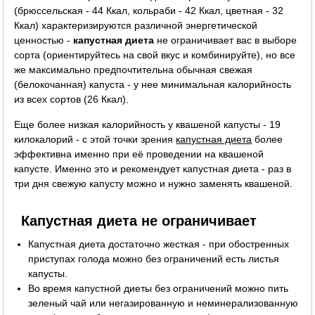
(брюссельская - 44 Ккал, кольраби - 42 Ккал, цветная - 32
Ккал) характеризируются различной энергетической
ценностью -
капустная диета
не ограничивает вас в выборе
сорта (ориентируйтесь на свой вкус и комбинируйте), но все
же максимально предпочтительна обычная свежая
(белокочанная) капуста - у нее минимальная калорийность
из всех сортов (26 Ккал).
Еще более низкая калорийность у квашеной капусты - 19
килокалорий - с этой точки зрения
капустная диета
более
эффективна именно при её проведении на квашеной
капусте. Именно это и рекомендует капустная диета - раз в
три дня свежую капусту можно и нужно заменять квашеной.
Капустная диета не ограничивает
Капустная диета достаточно жесткая - при обостренных
приступах голода можно без ограничений есть листья
капусты.
Во время капустной диеты без ограничений можно пить
зеленый чай или негазированную и неминерализованную