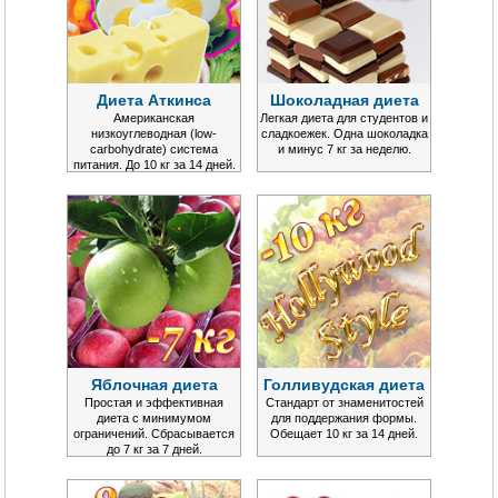
Диета Аткинса
Шоколадная диета
Американская
Легкая диета для студентов и
низкоуглеводная (low-
сладкоежек. Одна шоколадка
carbohydrate) система
и минус 7 кг за неделю.
питания. До 10 кг за 14 дней.
Яблочная диета
Голливудская диета
Простая и эффективная
Стандарт от знаменитостей
диета с минимумом
для поддержания формы.
ограничений. Сбрасывается
Обещает 10 кг за 14 дней.
до 7 кг за 7 дней.