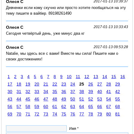
Олеся С
2017-01-13 10:39:37
Девченки если кому скучно или просто хотите пообщаться на эту
тему пишите в вайбер. 89198261490
Олеся С
2017-01-13 10:33:43
Сегодня четвёртый день, уже минус два кг
Олеся С
2017-01-13 09:53:28
Natalie, мы здесь все с вами! Bместе мы сила! Пишите нам о
своих достижениях!
1
2
3
4
5
6
7
8
9
10
11
12
13
14
15
16
17
18
19
20
21
22
23
24
25
26
27
28
29
30
31
32
33
34
35
36
37
38
39
40
41
42
43
44
45
46
47
48
49
50
51
52
53
54
55
56
57
58
59
60
61
62
63
64
65
66
67
68
69
70
71
72
73
74
75
76
77
78
79
80
81
Имя *