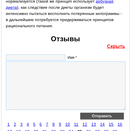
нормализуется (такой же принцип использует
арбузная
диета
), как следствие после диеты организм будет
интенсивно пытаться восполнить потерянные килограммы -
в дальнейшем потребуется придерживаться принципов
рационального питания.
Отзывы
Скрыть
Имя *
1
2
3
4
5
6
7
8
9
10
11
12
13
14
15
16