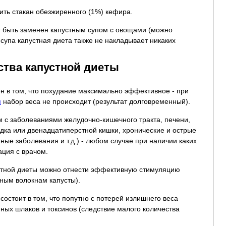
пить стакан обезжиренного (1%) кефира.
т быть заменен капустным супом с овощами (можно
 супа капустная диета также не накладывает никаких
ства капустной диеты
н в том, что похудание максимально эффективное - при
я
набор веса не происходит (результат долговременный).
 с заболеваниями желудочно-кишечного тракта, печени,
дка или двенадцатиперстной кишки, хронические и острые
ные заболевания и т.д.) - любом случае при наличии каких
ация с врачом.
стной диеты можно отнести эффективную стимуляцию
ным волокнам капусты).
состоит в том, что попутно с потерей излишнего веса
нных шлаков и токсинов (следствие малого количества