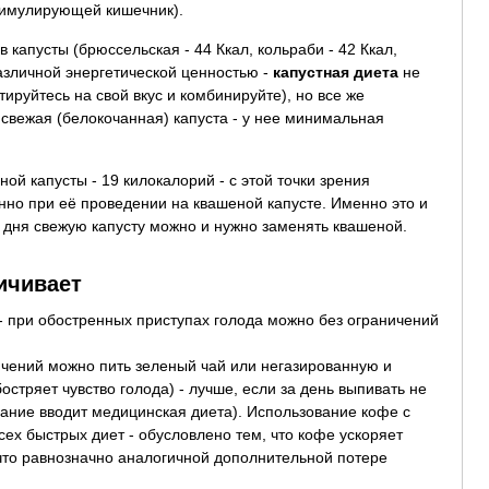
стимулирующей кишечник).
 капусты (брюссельская - 44 Ккал, кольраби - 42 Ккал,
различной энергетической ценностью -
капустная диета
не
тируйтесь на свой вкус и комбинируйте), но все же
свежая (белокочанная) капуста - у нее минимальная
ой капусты - 19 килокалорий - с этой точки зрения
но при её проведении на квашеной капусте. Именно это и
и дня свежую капусту можно и нужно заменять квашеной.
ичивает
 - при обостренных приступах голода можно без ограничений
ичений можно пить зеленый чай или негазированную и
стряет чувство голода) - лучше, если за день выпивать не
вание вводит медицинская диета). Использование кофе с
всех быстрых диет - обусловлено тем, что кофе ускоряет
что равнозначно аналогичной дополнительной потере