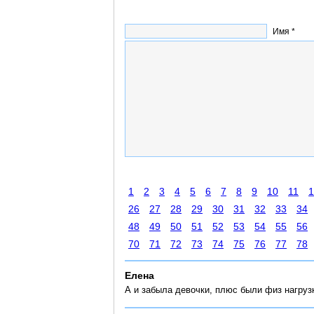
Имя *
1
2
3
4
5
6
7
8
9
10
11
1
26
27
28
29
30
31
32
33
34
48
49
50
51
52
53
54
55
56
70
71
72
73
74
75
76
77
78
Елена
А и забыла девочки, плюс были физ нагруз