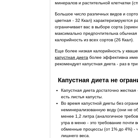
минералов и растительной клетчатки (
Большое число различных видов и сортов
цветная - 32 Ккал) характеризируются 
ограничивает вас в выборе сорта (ориен
максимально предпочтительна обычная 
калорийность из всех сортов (26 Ккал).
Еще более низкая калорийность у квашен
капустная диета
более эффективна имен
рекомендует капустная диета - раз в тр
Капустная диета не огран
Капустная диета достаточно жесткая
есть листья капусты.
Во время капустной диеты без огран
неминерализованную воду (они не обо
менее 1,2 литра (аналогичное требо
утра в меню - это требование почти 
обменные процессы (от 1% до 4%) - 
лишнего веса.