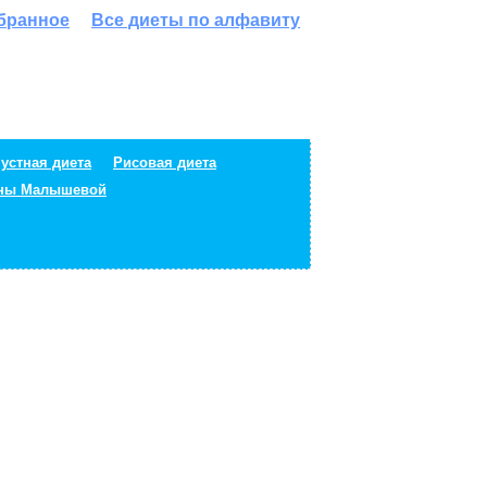
збранное
Все диеты по алфавиту
устная диета
Рисовая диета
ены Малышевой