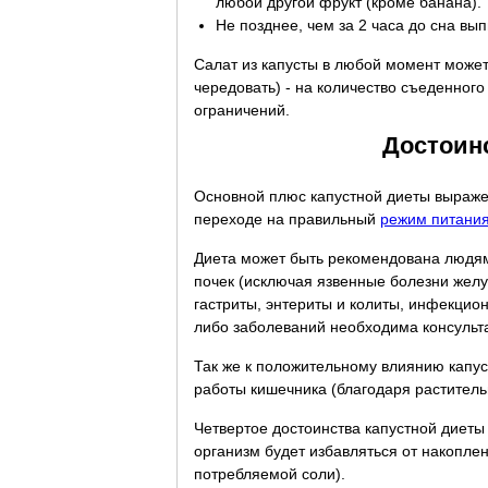
любой другой фрукт (кроме банана).
Не позднее, чем за 2 часа до сна вы
Салат из капусты в любой момент може
чередовать) - на количество съеденного
ограничений.
Достоин
Основной плюс капустной диеты выраже
переходе на правильный
режим питани
Диета может быть рекомендована людям
почек (исключая язвенные болезни желу
гастриты, энтериты и колиты, инфекцион
либо заболеваний необходима консульт
Так же к положительному влиянию капу
работы кишечника (благодаря раститель
Четвертое достоинства капустной диеты 
организм будет избавляться от накопле
потребляемой соли).