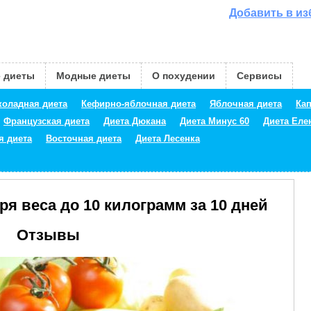
Добавить в и
 диеты
Модные диеты
О похудении
Сервисы
оладная диета
Кефирно-яблочная диета
Яблочная диета
Кап
Французская диета
Диета Дюкана
Диета Минус 60
Диета Ел
я диета
Восточная диета
Диета Лесенка
еря веса до 10 килограмм за 10 дней
Отзывы