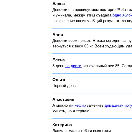
Елена
Девочки я в неописуемом восторге!!!! За тр
и ужинала, между этим съедала
одно ябло
воскресение напишу общий результат за н
Anna
Девочки всем привет. Я тоже сегодня начну
вернуться к весу 65 кг. Всем худеющим уда
Елена
3 день
на диете
, изначальный вес 85. Сего
Ольга
Первый день
Анастасия
А можно ли
кефир
заменить
домашним йог
кушать, но я терплю
Катерина
Дашуля, удачи тебе и выдержки