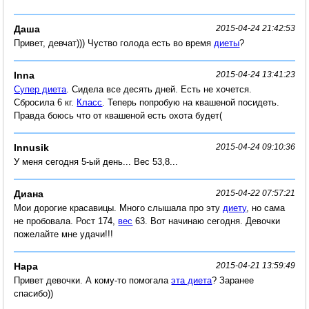
Даша
2015-04-24 21:42:53
Привет, девчат))) Чуство голода есть во время
диеты
?
Inna
2015-04-24 13:41:23
Супер диета
. Сидела все десять дней. Есть не хочется.
Сбросила 6 кг.
Класс
. Теперь попробую на квашеной посидеть.
Правда боюсь что от квашеной есть охота будет(
Innusik
2015-04-24 09:10:36
У меня сегодня 5-ый день... Вес 53,8...
Диана
2015-04-22 07:57:21
Мои дорогие красавицы. Много слышала про эту
диету
, но сама
не пробовала. Рост 174,
вес
63. Вот начинаю сегодня. Девочки
пожелайте мне удачи!!!
Нара
2015-04-21 13:59:49
Привет девочки. А кому-то помогала
эта диета
? Заранее
спасибо))