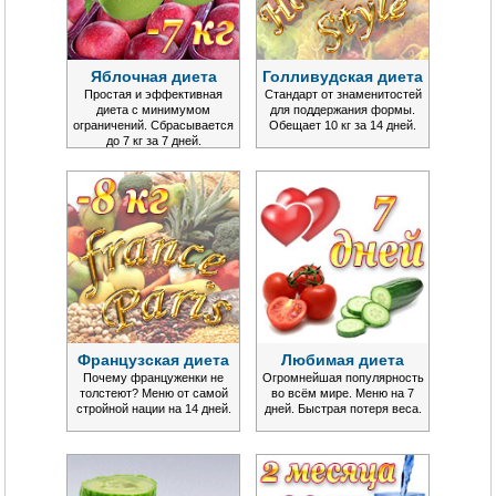
Яблочная диета
Голливудская диета
Простая и эффективная
Стандарт от знаменитостей
диета с минимумом
для поддержания формы.
ограничений. Сбрасывается
Обещает 10 кг за 14 дней.
до 7 кг за 7 дней.
Французская диета
Любимая диета
Почему француженки не
Огромнейшая популярность
толстеют? Меню от самой
во всём мире. Меню на 7
стройной нации на 14 дней.
дней. Быстрая потеря веса.