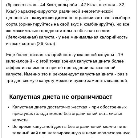
(брюссельская - 44 Ккал, кольраби - 42 Ккал, цветная - 32
Ккал) характеризируются различной энергетической
ценностью -
капустная диета
не ограничивает вас в выборе
сорта (ориентируйтесь на свой вкус и комбинируйте), но все
же максимально предпочтительна обычная свежая
(белокочанная) капуста - у нее минимальная калорийность
из всех сортов (26 Ккал).
Еще более низкая калорийность у квашеной капусты - 19
килокалорий - с этой точки зрения
капустная диета
более
эффективна именно при её проведении на квашеной
капусте. Именно это и рекомендует капустная диета - раз в
три дня свежую капусту можно и нужно заменять квашеной.
Капустная диета не ограничивает
Капустная диета достаточно жесткая - при обостренных
приступах голода можно без ограничений есть листья
капусты.
Во время капустной диеты без ограничений можно пить
зеленый чай или негазированную и неминерализованную