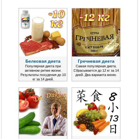
Белковая диета
Гречневая диета
Популярная диета при
Самая популярная диета.
активном ритме жизни.
Сбрасывается до 12 кг за 14
Результаты похудения до 10
дней. Два варианта меню.
кг за 14 дней.