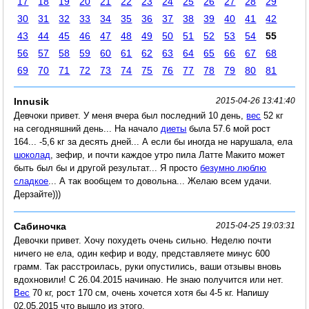
17
18
19
20
21
22
23
24
25
26
27
28
29
30
31
32
33
34
35
36
37
38
39
40
41
42
43
44
45
46
47
48
49
50
51
52
53
54
55
56
57
58
59
60
61
62
63
64
65
66
67
68
69
70
71
72
73
74
75
76
77
78
79
80
81
Innusik
2015-04-26 13:41:40
Девчоки привет. У меня вчера был последний 10 день,
вес
52 кг
на сегодняшний день... На начало
диеты
была 57.6 мой рост
164... -5,6 кг за десять дней... А если бы иногда не нарушала, ела
шоколад
, зефир, и почти каждое утро пила Латте Макито может
быть был бы и другой результат... Я просто
безумно люблю
сладкое
... А так вообщем то довольна... Желаю всем удачи.
Дерзайте)))
Сабиночка
2015-04-25 19:03:31
Девочки привет. Хочу похудеть очень сильно. Неделю почти
ничего не ела, один кефир и воду, представляете минус 600
грамм. Так расстроилась, руки опустились, ваши отзывы вновь
вдохновили! С 26.04.2015 начинаю. Не знаю получится или нет.
Вес
70 кг, рост 170 см, очень хочется хотя бы 4-5 кг. Напишу
02.05.2015 что вышло из этого.