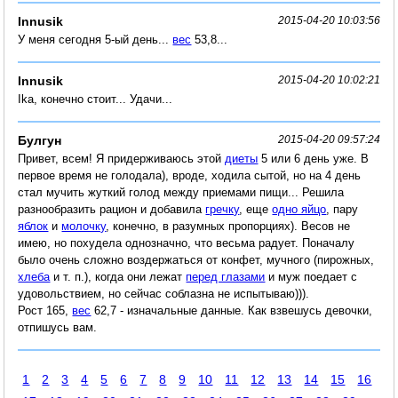
Innusik
2015-04-20 10:03:56
У меня сегодня 5-ый день...
вес
53,8...
Innusik
2015-04-20 10:02:21
Ika, конечно стоит... Удачи...
Булгун
2015-04-20 09:57:24
Привет, всем! Я придерживаюсь этой
диеты
5 или 6 день уже. В
первое время не голодала), вроде, ходила сытой, но на 4 день
стал мучить жуткий голод между приемами пищи... Решила
разнообразить рацион и добавила
гречку
, еще
одно яйцо
, пару
яблок
и
молочку
, конечно, в разумных пропорциях). Весов не
имею, но похудела однозначно, что весьма радует. Поначалу
было очень сложно воздержаться от конфет, мучного (пирожных,
хлеба
и т. п.), когда они лежат
перед глазами
и муж поедает с
удовольствием, но сейчас соблазна не испытываю))).
Рост 165,
вес
62,7 - изначальные данные. Как взвешусь девочки,
отпишусь вам.
1
2
3
4
5
6
7
8
9
10
11
12
13
14
15
16