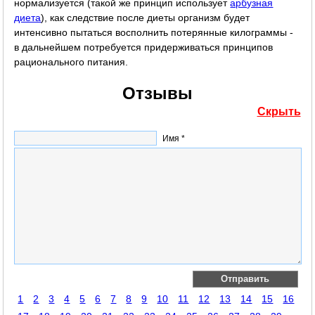
нормализуется (такой же принцип использует
арбузная
диета
), как следствие после диеты организм будет
интенсивно пытаться восполнить потерянные килограммы -
в дальнейшем потребуется придерживаться принципов
рационального питания.
Отзывы
Скрыть
Имя *
1
2
3
4
5
6
7
8
9
10
11
12
13
14
15
16