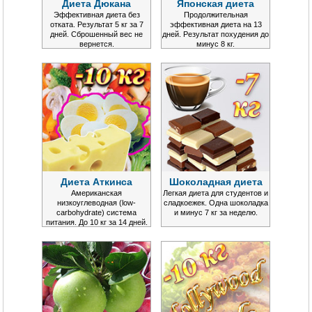
Диета Дюкана
Японская диета
Эффективная диета без
Продолжительная
отката. Результат 5 кг за 7
эффективная диета на 13
дней. Сброшенный вес не
дней. Результат похудения до
вернется.
минус 8 кг.
Диета Аткинса
Шоколадная диета
Американская
Легкая диета для студентов и
низкоуглеводная (low-
сладкоежек. Одна шоколадка
carbohydrate) система
и минус 7 кг за неделю.
питания. До 10 кг за 14 дней.