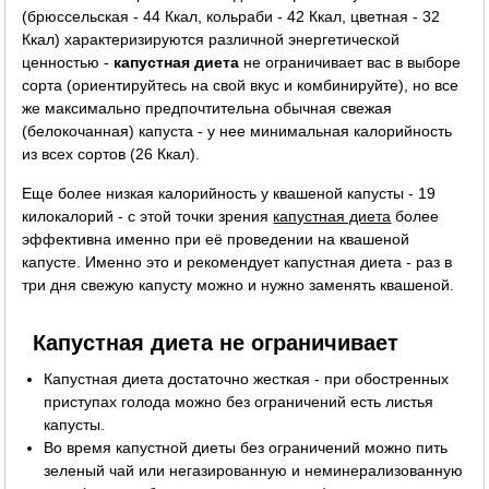
(брюссельская - 44 Ккал, кольраби - 42 Ккал, цветная - 32
Ккал) характеризируются различной энергетической
ценностью -
капустная диета
не ограничивает вас в выборе
сорта (ориентируйтесь на свой вкус и комбинируйте), но все
же максимально предпочтительна обычная свежая
(белокочанная) капуста - у нее минимальная калорийность
из всех сортов (26 Ккал).
Еще более низкая калорийность у квашеной капусты - 19
килокалорий - с этой точки зрения
капустная диета
более
эффективна именно при её проведении на квашеной
капусте. Именно это и рекомендует капустная диета - раз в
три дня свежую капусту можно и нужно заменять квашеной.
Капустная диета не ограничивает
Капустная диета достаточно жесткая - при обостренных
приступах голода можно без ограничений есть листья
капусты.
Во время капустной диеты без ограничений можно пить
зеленый чай или негазированную и неминерализованную