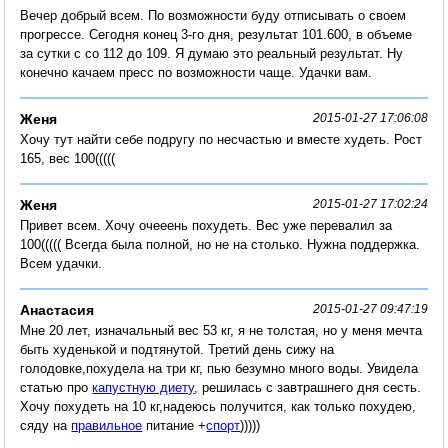
Вечер добрый всем. По возможности буду отписывать о своем
прогрессе. Сегодня конец 3-го дня, результат 101.600, в объеме
за сутки с со 112 до 109. Я думаю это реальный результат. Ну
конечно качаем пресс по возможности чаще. Удачки вам.
Женя
2015-01-27 17:06:08
Хочу тут найти себе подругу по несчастью и вместе худеть. Рост
165, вес 100(((((
Женя
2015-01-27 17:02:24
Привет всем. Хочу очееень похудеть. Вес уже перевалил за
100((((( Всегда была полной, но не на столько. Нужна поддержка.
Всем удачки.
Анастасия
2015-01-27 09:47:19
Мне 20 лет, изначальный вес 53 кг, я не толстая, но у меня мечта
быть худенькой и подтянутой. Третий день сижу на
голодовке,похудела на три кг, пью безумно много воды. Увидела
статью про
капустную диету
, решилась с завтрашнего дня сесть.
Хочу похудеть на 10 кг,надеюсь получится, как только похудею,
сяду на
правильное
питание +
спорт
)))))