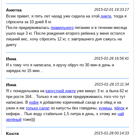
Анютка
2015-02-01 19:33:17
Всем привет, я пять лет назад уже сидела на этой
диете
, тогда я
сбросила за 10 дней 8 кг.
После придерживалась
правильного
питанию и в течении месяца
ушло еще 3 кг. После рождения второго ребенка у меня остался
лишний вес, хочу сбросить 12 кг, с завтрашнего дня сажусь на
диету
Инна
2015-01-28 16:56:41
И к тому что я написала, я кручу обруч по 30 мин в день и
зарядка по 15 мин...
Инна
2015-01-28 15:11:34
Я с понедельника на
капустной диете
уже минус 3 кг, а была 62 кг
при росте 164... Только я не совсем придерживаюсь того что тут
написано. В
кофе
я добавляю коричневый сахар и в обед и на
ужин я ем
только салат
из капусты без говядины,
курицы
,
яблок
и
кефира... Пью воду стабильно 1,5 литра в день, к этому же
чай
зелёный
тоже)))
Koстя
2015-01-28 00:14:33