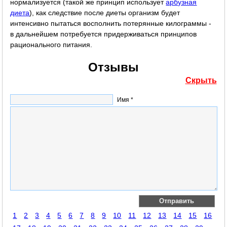
нормализуется (такой же принцип использует
арбузная
диета
), как следствие после диеты организм будет
интенсивно пытаться восполнить потерянные килограммы -
в дальнейшем потребуется придерживаться принципов
рационального питания.
Отзывы
Скрыть
Имя *
1
2
3
4
5
6
7
8
9
10
11
12
13
14
15
16