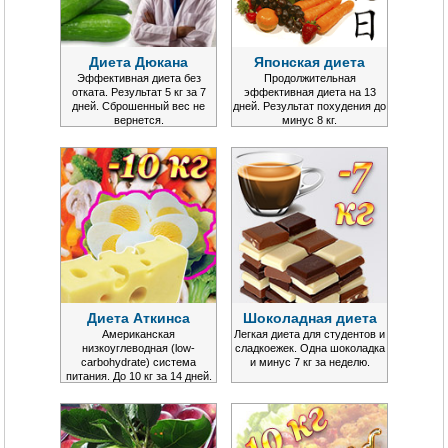
Диета Дюкана
Японская диета
Эффективная диета без
Продолжительная
отката. Результат 5 кг за 7
эффективная диета на 13
дней. Сброшенный вес не
дней. Результат похудения до
вернется.
минус 8 кг.
Диета Аткинса
Шоколадная диета
Американская
Легкая диета для студентов и
низкоуглеводная (low-
сладкоежек. Одна шоколадка
carbohydrate) система
и минус 7 кг за неделю.
питания. До 10 кг за 14 дней.