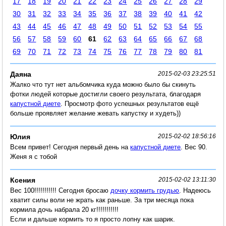
17
18
19
20
21
22
23
24
25
26
27
28
29
30
31
32
33
34
35
36
37
38
39
40
41
42
43
44
45
46
47
48
49
50
51
52
53
54
55
56
57
58
59
60
61
62
63
64
65
66
67
68
69
70
71
72
73
74
75
76
77
78
79
80
81
Даяна
2015-02-03 23:25:51
Жалко что тут нет альбомчика куда можно было бы скинуть
фотки людей которые достигли своего результата, благодаря
капустной диете
. Просмотр фото успешных результатов ещё
больше проявляет желание жевать капустку и худеть))
Юлия
2015-02-02 18:56:16
Всем привет! Сегодня первый день на
капустной диете
. Вес 90.
Женя я с тобой
Ксения
2015-02-02 13:11:30
Вес 100!!!!!!!!!!! Сегодня бросаю
дочку кормить грудью
. Надеюсь
хватит силы воли не жрать как раньше. За три месяца пока
кормила дочь набрала 20 кг!!!!!!!!!!!
Если и дальше кормить то я просто лопну как шарик.