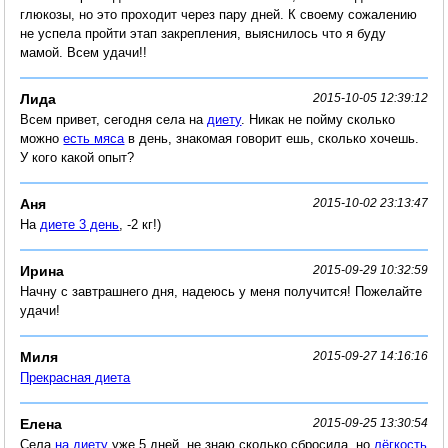
глюкозы, но это проходит через пару дней. К своему сожалению
не успела пройти этап закрепления, выяснилось что я буду
мамой. Всем удачи!!
Лида
2015-10-05 12:39:12
Всем привет, сегодня села на
диету
. Никак не пойму сколько
можно
есть мяса
в день, знакомая говорит ешь, сколько хочешь.
У кого какой опыт?
Аня
2015-10-02 23:13:47
На
диете 3 день
, -2 кг!)
Ирина
2015-09-29 10:32:59
Начну с завтрашнего дня, надеюсь у меня получится! Пожелайте
удачи!
Миля
2015-09-27 14:16:16
Прекрасная диета
Елена
2015-09-25 13:30:54
Села
на диету
уже 5 дней, не знаю сколько сбросила, но
лёгкость