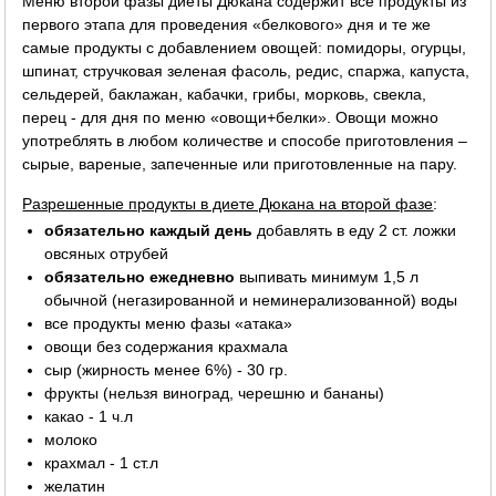
Меню второй фазы диеты Дюкана содержит все продукты из
первого этапа для проведения «белкового» дня и те же
самые продукты с добавлением овощей: помидоры, огурцы,
шпинат, стручковая зеленая фасоль, редис, спаржа, капуста,
сельдерей, баклажан, кабачки, грибы, морковь, свекла,
перец - для дня по меню «овощи+белки». Овощи можно
употреблять в любом количестве и способе приготовления –
сырые, вареные, запеченные или приготовленные на пару.
Разрешенные продукты в диете Дюкана на второй фазе
:
обязательно каждый день
добавлять в еду 2 ст. ложки
овсяных отрубей
обязательно ежедневно
выпивать минимум 1,5 л
обычной (негазированной и неминерализованной) воды
все продукты меню фазы «атака»
овощи без содержания крахмала
сыр (жирность менее 6%) - 30 гр.
фрукты (нельзя виноград, черешню и бананы)
какао - 1 ч.л
молоко
крахмал - 1 ст.л
желатин