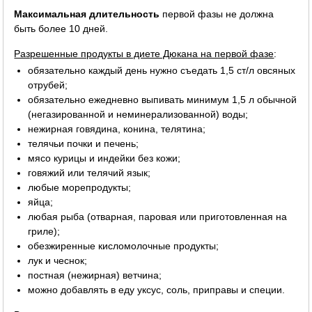
Максимальная длительность
первой фазы не должна
быть более 10 дней.
Разрешенные продукты в диете Дюкана на первой фазе
:
обязательно каждый день нужно съедать 1,5 ст/л овсяных
отрубей;
обязательно ежедневно выпивать минимум 1,5 л обычной
(негазированной и неминерализованной) воды;
нежирная говядина, конина, телятина;
телячьи почки и печень;
мясо курицы и индейки без кожи;
говяжий или телячий язык;
любые морепродукты;
яйца;
любая рыба (отварная, паровая или приготовленная на
гриле);
обезжиренные кисломолочные продукты;
лук и чеснок;
постная (нежирная) ветчина;
можно добавлять в еду уксус, соль, приправы и специи.