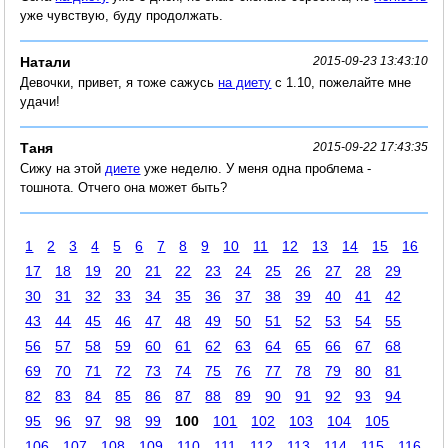
уже чувствую, буду продолжать.
Натали
2015-09-23 13:43:10
Девочки, привет, я тоже сажусь
на диету
с 1.10, пожелайте мне
удачи!
Таня
2015-09-22 17:43:35
Сижу на этой
диете
уже неделю. У меня одна проблема -
тошнота. Отчего она может быть?
1
2
3
4
5
6
7
8
9
10
11
12
13
14
15
16
17
18
19
20
21
22
23
24
25
26
27
28
29
30
31
32
33
34
35
36
37
38
39
40
41
42
43
44
45
46
47
48
49
50
51
52
53
54
55
56
57
58
59
60
61
62
63
64
65
66
67
68
69
70
71
72
73
74
75
76
77
78
79
80
81
82
83
84
85
86
87
88
89
90
91
92
93
94
95
96
97
98
99
100
101
102
103
104
105
106
107
108
109
110
111
112
113
114
115
116