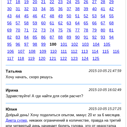
17
18
19
20
21
22
23
24
25
26
27
28
29
30
31
32
33
34
35
36
37
38
39
40
41
42
43
44
45
46
47
48
49
50
51
52
53
54
55
56
57
58
59
60
61
62
63
64
65
66
67
68
69
70
71
72
73
74
75
76
77
78
79
80
81
82
83
84
85
86
87
88
89
90
91
92
93
94
95
96
97
98
99
100
101
102
103
104
105
106
107
108
109
110
111
112
113
114
115
116
117
118
119
120
121
122
123
124
125
Татьяна
2015-10-05 21:47:59
Хочу начать, скоро решусь
Ирина
2015-10-05 16:02:49
Здравствуйте! А где найти для себя расчет?
Юлия
2015-10-05 15:27:25
Добрый день! Хочу поделиться опытом, минус 20 кг за 6 месяцев.
Диета супер
, никаких ограничений в количестве, правда на третий
или четвертый день начинает болеть голова, это от недостатка