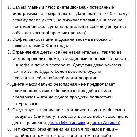
Самый главный плюс диеты Дюкана - потерянные
килограммы не возвращаются. Даже возврат к обычному
режиму после диеты, не вызывает повышения веса на
протяжении сколь угодно длительных сроков (требуется
соблюдать всего 4 простых правила).
Эффективность диеты Дюкана весьма высокая с
показателями 3-6 кг в неделю.
Ограничения диеты крайне незначительны, так что ее
можно проводить дома, в обеденный перерыв на работе,
и в кафе и даже в ресторане. Допустим даже алкоголь,
так что вы не будете белой вороной, будучи
приглашенной на юбилей или корпоратив.
Диета максимально безопасная - не предполагает
применение каких-либо химических добавок или
препаратов – все до одного продукты полностью
натуральные.
Отсутствует ограничение на количество употребляемых
продуктов (этим могут похвастать лишь небольшое число
диет - гречневая,
диета Монтиньяка
и
диета Аткинса
).
Нет жестких ограничений на время приемов пищи –
подойдет и тем, кто встает рано, и тем, кто любит