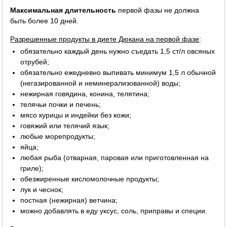
Максимальная длительность
первой фазы не должна
быть более 10 дней.
Разрешенные продукты в диете Дюкана на первой фазе
:
обязательно каждый день нужно съедать 1,5 ст/л овсяных
отрубей;
обязательно ежедневно выпивать минимум 1,5 л обычной
(негазированной и неминерализованной) воды;
нежирная говядина, конина, телятина;
телячьи почки и печень;
мясо курицы и индейки без кожи;
говяжий или телячий язык;
любые морепродукты;
яйца;
любая рыба (отварная, паровая или приготовленная на
гриле);
обезжиренные кисломолочные продукты;
лук и чеснок;
постная (нежирная) ветчина;
можно добавлять в еду уксус, соль, приправы и специи.