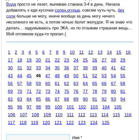
Вода
просто не лезет, выпиваю стакана 3-4 в день. Начала
добавлять к еде кусочки
солен.огурца
, совсем чуть-чуть,
без
соли
больше не могу, иначе вообще за день могу ничего
несоленого не есть, а потом ночью болит желудок. Я не знаю что
делать... задумываюсь про ЭКА, но по отзывам страшная вещь...
Мой оптимизм куда-то пропал.(
1
2
3
4
5
6
7
8
9
10
11
12
13
14
15
16
17
18
19
20
21
22
23
24
25
26
27
28
29
30
31
32
33
34
35
36
37
38
39
40
41
42
43
44
45
46
47
48
49
50
51
52
53
54
55
56
57
58
59
60
61
62
63
64
65
66
67
68
69
70
71
72
73
74
75
76
77
78
79
80
81
82
83
84
85
86
87
88
89
90
91
92
93
94
95
96
97
98
99
100
101
102
103
104
105
106
107
108
109
110
111
112
113
114
115
116
117
118
119
120
121
122
123
124
125
Имя *