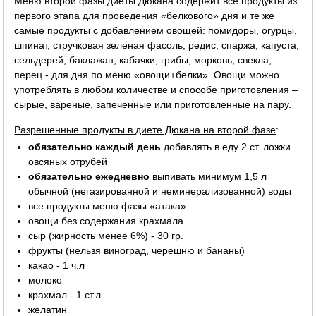
Меню второй фазы диеты Дюкана содержит все продукты из
первого этапа для проведения «белкового» дня и те же
самые продукты с добавлением овощей: помидоры, огурцы,
шпинат, стручковая зеленая фасоль, редис, спаржа, капуста,
сельдерей, баклажан, кабачки, грибы, морковь, свекла,
перец - для дня по меню «овощи+белки». Овощи можно
употреблять в любом количестве и способе приготовления –
сырые, вареные, запеченные или приготовленные на пару.
Разрешенные продукты в диете Дюкана на второй фазе
:
обязательно каждый день
добавлять в еду 2 ст. ложки
овсяных отрубей
обязательно ежедневно
выпивать минимум 1,5 л
обычной (негазированной и неминерализованной) воды
все продукты меню фазы «атака»
овощи без содержания крахмала
сыр (жирность менее 6%) - 30 гр.
фрукты (нельзя виноград, черешню и бананы)
какао - 1 ч.л
молоко
крахмал - 1 ст.л
желатин