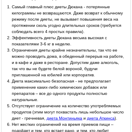
Самый главный плюс диеты Дюкана - потерянные
килограммы не возвращаются. Даже возврат к обычному
режиму после диеты, не вызывает повышения веса на
протяжении сколь угодно длительных сроков (требуется
соблюдать всего 4 простых правила).
Эффективность диеты Дюкана весьма высокая с
показателями 3-6 кг в неделю.
Ограничения диеты крайне незначительны, так что ее
можно проводить дома, в обеденный перерыв на работе,
и в кафе и даже в ресторане. Допустим даже алкоголь,
так что вы не будете белой вороной, будучи
приглашенной на юбилей или корпоратив.
Диета максимально безопасная - не предполагает
применение каких-либо химических добавок или
препаратов – все до одного продукты полностью
натуральные.
Отсутствует ограничение на количество употребляемых
продуктов (этим могут похвастать лишь небольшое число
диет - гречневая,
диета Монтиньяка
и
диета Аткинса
).
Нет жестких ограничений на время приемов пищи –
подойдет и тем, кто встает рано, и тем, кто любит