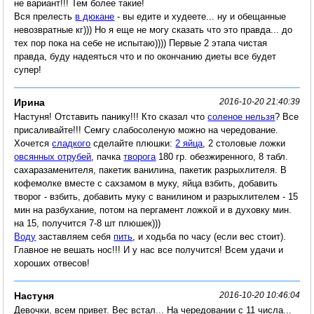
не вариант!!! Тем более такие!
Вся прелесть
в дюкане
- вы едите и худеете... ну и обещанные
невозвратные кг))) Но я еще не могу сказать что это правда... до
тех пор пока на себе не испытаю)))) Первые 2 этапа чистая
правда, буду надеяться что и по окончанию диеты все будет
супер!
Ирина
2016-10-20 21:40:39
Настуня! Отставить панику!!! Кто сказал что
соленое нельзя
? Все
присаливайте!!! Семгу слабосоленую можно на чередование.
Хочется
сладкого
сделайте плюшки:
2 яйца
, 2 столовые ложки
овсянных отрубей
, пачка
творога
180 гр. обезжиренного, 8 табл.
сахаразаменителя, пакетик ванилина, пакетик разрыхлителя. В
кофемолке вместе с сахзамом в муку, яйца взбить, добавить
творог - взбить, добавить муку с ванилином и разрыхлителем - 15
мин на разбухание, потом на пергамент ложкой и в духовку мин.
на 15, получится 7-8 шт плюшек)))
Воду
заставляем себя
пить
, и ходьба по часу (если вес стоит).
Главное не вешать нос!!! И у нас все получится! Всем удачи и
хороших отвесов!
Настуня
2016-10-20 10:46:04
Девочки, всем привет. Вес встал... На чередовании с 11 числа...