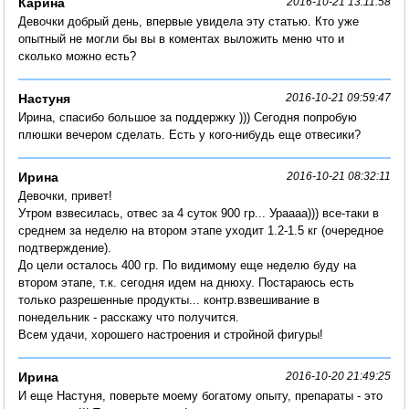
Карина
2016-10-21 13:11:58
Девочки добрый день, впервые увидела эту статью. Кто уже
опытный не могли бы вы в коментах выложить меню что и
сколько можно есть?
Настуня
2016-10-21 09:59:47
Ирина, спасибо большое за поддержку ))) Сегодня попробую
плюшки вечером сделать. Есть у кого-нибудь еще отвесики?
Ирина
2016-10-21 08:32:11
Девочки, привет!
Утром взвесилась, отвес за 4 суток 900 гр... Ураааа))) все-таки в
среднем за неделю на втором этапе уходит 1.2-1.5 кг (очередное
подтверждение).
До цели осталось 400 гр. По видимому еще неделю буду на
втором этапе, т.к. сегодня идем на днюху. Постараюсь есть
только разрешенные продукты... контр.взвешивание в
понедельник - расскажу что получится.
Всем удачи, хорошего настроения и стройной фигуры!
Ирина
2016-10-20 21:49:25
И еще Настуня, поверьте моему богатому опыту, препараты - это