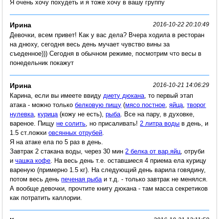
Я очень хочу похудеть и я тоже хочу в вашу группу
Ирина
2016-10-22 20:10:49
Девочки, всем привет! Как у вас дела? Вчера ходила в ресторан
на днюху, сегодня весь день мучает чувство вины за
съеденное))) Сегодня в обычном режиме, посмотрим что весы в
понедельник покажут
Ирина
2016-10-21 14:06:29
Карина, если вы имеете ввиду
диету дюкана
, то первый этап
атака - можно только
белковую пищу
(
мясо постное
,
яйца
,
творог
нулевка
,
курица
(кожу не есть),
рыба
. Все на пару, в духовке,
вареное. Пищу
не солить
, но присаливать!
2 литра воды
в день, и
1.5 ст.ложки
овсянных отрубей
.
Я на атаке ела по 5 раз в день.
Завтрак 2 стакана воды, через 30 мин
2 белка от вар.яйц
, отруби
и
чашка кофе
. На весь день т.е. оставшиеся 4 приема ела курицу
вареную (примерно 1.5 кг). На следующий день варила говядину,
потом весь день
печеная рыба
и т.д. - только завтрак не менялся.
А вообще девочки, прочтите книгу дюкана - там масса секретиков
как потратить каллории.