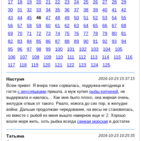
17
18
19
20
21
22
23
24
25
26
27
28
29
30
31
32
33
34
35
36
37
38
39
40
41
42
43
44
45
46
47
48
49
50
51
52
53
54
55
56
57
58
59
60
61
62
63
64
65
66
67
68
69
70
71
72
73
74
75
76
77
78
79
80
81
82
83
84
85
86
87
88
89
90
91
92
93
94
95
96
97
98
99
100
101
102
103
104
105
106
107
108
109
110
111
112
113
114
115
116
117
118
119
120
121
122
123
124
125
Настуня
2016-10-23 15:37:15
Всем привет. Я вчера тоже сорвалась, подружка-негодница в
гости
с вкусняшками
пришла, а муж купил
рыбы копченой
, не
выдержала и наелась... Как мне было плохо, она жирная очень,
желудок отвык от такого. Рвало, изжога до сих пор, в желудке
война. Дальше продолжаю чередование, на весы не становилась,
но вместе с рыбой из меня вышло наверное еще кг 2. Хорошо
возле моря жить, хоть рыбка всегда
свежая морская
в достатке
Татьяна
2016-10-23 10:25:35