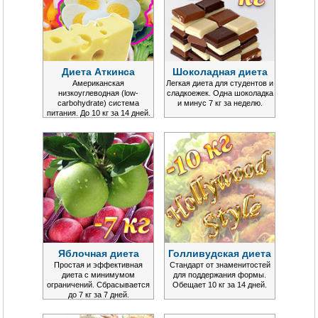
Диета Аткинса
Шоколадная диета
Американская
Легкая диета для студентов и
низкоуглеводная (low-
сладкоежек. Одна шоколадка
carbohydrate) система
и минус 7 кг за неделю.
питания. До 10 кг за 14 дней.
Яблочная диета
Голливудская диета
Простая и эффективная
Стандарт от знаменитостей
диета с минимумом
для поддержания формы.
ограничений. Сбрасывается
Обещает 10 кг за 14 дней.
до 7 кг за 7 дней.