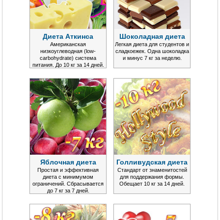
Диета Аткинса
Шоколадная диета
Американская
Легкая диета для студентов и
низкоуглеводная (low-
сладкоежек. Одна шоколадка
carbohydrate) система
и минус 7 кг за неделю.
питания. До 10 кг за 14 дней.
Яблочная диета
Голливудская диета
Простая и эффективная
Стандарт от знаменитостей
диета с минимумом
для поддержания формы.
ограничений. Сбрасывается
Обещает 10 кг за 14 дней.
до 7 кг за 7 дней.