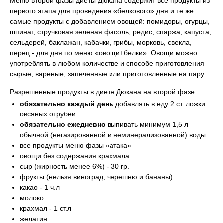
Меню второй фазы диеты Дюкана содержит все продукты из
первого этапа для проведения «белкового» дня и те же
самые продукты с добавлением овощей: помидоры, огурцы,
шпинат, стручковая зеленая фасоль, редис, спаржа, капуста,
сельдерей, баклажан, кабачки, грибы, морковь, свекла,
перец - для дня по меню «овощи+белки». Овощи можно
употреблять в любом количестве и способе приготовления –
сырые, вареные, запеченные или приготовленные на пару.
Разрешенные продукты в диете Дюкана на второй фазе
:
обязательно каждый день
добавлять в еду 2 ст. ложки
овсяных отрубей
обязательно ежедневно
выпивать минимум 1,5 л
обычной (негазированной и неминерализованной) воды
все продукты меню фазы «атака»
овощи без содержания крахмала
сыр (жирность менее 6%) - 30 гр.
фрукты (нельзя виноград, черешню и бананы)
какао - 1 ч.л
молоко
крахмал - 1 ст.л
желатин