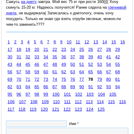
Сажусь
на диету
завтра. Мой вес 75 кг при росте 160(((( Хочу
скинуть 15-20 кг. Надеюсь получится! Ранее сидела на
гречневой
диете
, не выдержала( Записалась к диетологу, очень хочу
похудеть. Только не знаю где взять отруби овсяные, можно-ли
чем-то заменить????
1
2
3
4
5
6
7
8
9
10
11
12
13
14
15
16
17
18
19
20
21
22
23
24
25
26
27
28
29
30
31
32
33
34
35
36
37
38
39
40
41
42
43
44
45
46
47
48
49
50
51
52
53
54
55
56
57
58
59
60
61
62
63
64
65
66
67
68
69
70
71
72
73
74
75
76
77
78
79
80
81
82
83
84
85
86
87
88
89
90
91
92
93
94
95
96
97
98
99
100
101
102
103
104
105
106
107
108
109
110
111
112
113
114
115
116
117
118
119
120
121
122
123
124
125
Имя *