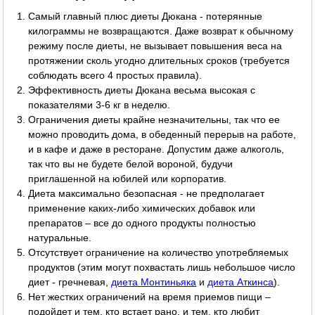
Самый главный плюс диеты Дюкана - потерянные
килограммы не возвращаются. Даже возврат к обычному
режиму после диеты, не вызывает повышения веса на
протяжении сколь угодно длительных сроков (требуется
соблюдать всего 4 простых правила).
Эффективность диеты Дюкана весьма высокая с
показателями 3-6 кг в неделю.
Ограничения диеты крайне незначительны, так что ее
можно проводить дома, в обеденный перерыв на работе,
и в кафе и даже в ресторане. Допустим даже алкоголь,
так что вы не будете белой вороной, будучи
приглашенной на юбилей или корпоратив.
Диета максимально безопасная - не предполагает
применение каких-либо химических добавок или
препаратов – все до одного продукты полностью
натуральные.
Отсутствует ограничение на количество употребляемых
продуктов (этим могут похвастать лишь небольшое число
диет - гречневая,
диета Монтиньяка
и
диета Аткинса
).
Нет жестких ограничений на время приемов пищи –
подойдет и тем, кто встает рано, и тем, кто любит