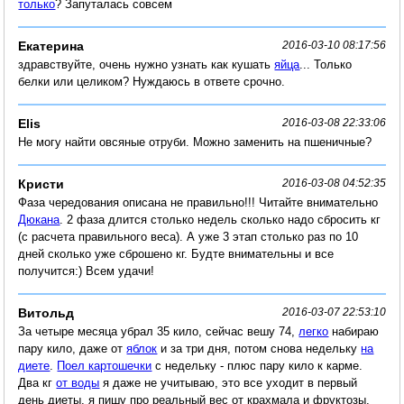
только
? Запуталась совсем
Екатерина
2016-03-10 08:17:56
здравствуйте, очень нужно узнать как кушать
яйца
... Только
белки или целиком? Нуждаюсь в ответе срочно.
Elis
2016-03-08 22:33:06
Не могу найти овсяные отруби. Можно заменить на пшеничные?
Кристи
2016-03-08 04:52:35
Фаза чередования описана не правильно!!! Читайте внимательно
Дюкана
. 2 фаза длится столько недель сколько надо сбросить кг
(с расчета правильного веса). А уже 3 этап столько раз по 10
дней сколько уже сброшено кг. Будте внимательны и все
получится:) Всем удачи!
Витольд
2016-03-07 22:53:10
За четыре месяца убрал 35 кило, сейчас вешу 74,
легко
набираю
пару кило, даже от
яблок
и за три дня, потом снова недельку
на
диете
.
Поел картошечки
с недельку - плюс пару кило к карме.
Два кг
от воды
я даже не учитываю, это все уходит в первый
день диеты, я пишу про реальный вес от крахмала и фруктозы,