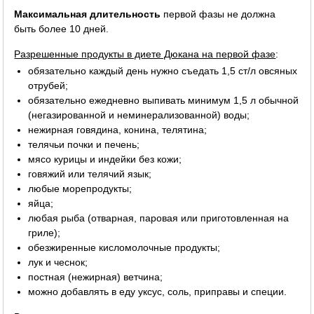
Максимальная длительность
первой фазы не должна
быть более 10 дней.
Разрешенные продукты в диете Дюкана на первой фазе
:
обязательно каждый день нужно съедать 1,5 ст/л овсяных
отрубей;
обязательно ежедневно выпивать минимум 1,5 л обычной
(негазированной и неминерализованной) воды;
нежирная говядина, конина, телятина;
телячьи почки и печень;
мясо курицы и индейки без кожи;
говяжий или телячий язык;
любые морепродукты;
яйца;
любая рыба (отварная, паровая или приготовленная на
гриле);
обезжиренные кисломолочные продукты;
лук и чеснок;
постная (нежирная) ветчина;
можно добавлять в еду уксус, соль, приправы и специи.