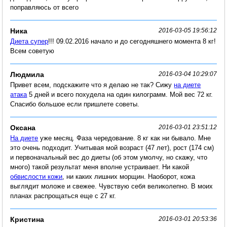
поправляюсь от всего
Ника
2016-03-05 19:56:12
Диета супер
!!! 09.02.2016 начало и до сегодняшнего момента 8 кг!
Всем советую
Людмила
2016-03-04 10:29:07
Привет всем, подскажите что я делаю не так? Сижу
на диете
атака
5 дней и всего похудела на один килограмм. Мой вес 72 кг.
Спасибо большое если пришлете советы.
Оксана
2016-03-01 23:51:12
На диете
уже месяц. Фаза чередование. 8 кг как ни бывало. Мне
это очень подходит. Учитывая мой возраст (47 лет), рост (174 см)
и первоначальный вес до диеты (об этом умолчу, но скажу, что
много) такой результат меня вполне устраивает. Ни какой
обвислости кожи
, ни каких лишних морщин. Наоборот, кожа
выглядит моложе и свежее. Чувствую себя великолепно. В моих
планах распрощаться еще с 27 кг.
Кристина
2016-03-01 20:53:36