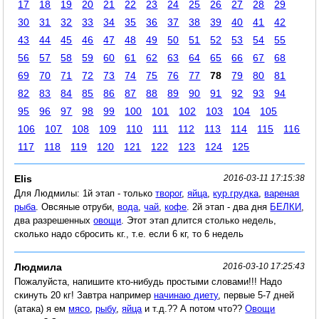
17
18
19
20
21
22
23
24
25
26
27
28
29
30
31
32
33
34
35
36
37
38
39
40
41
42
43
44
45
46
47
48
49
50
51
52
53
54
55
56
57
58
59
60
61
62
63
64
65
66
67
68
69
70
71
72
73
74
75
76
77
78
79
80
81
82
83
84
85
86
87
88
89
90
91
92
93
94
95
96
97
98
99
100
101
102
103
104
105
106
107
108
109
110
111
112
113
114
115
116
117
118
119
120
121
122
123
124
125
Elis
2016-03-11 17:15:38
Для Людмилы: 1й этап - только
творог
,
яйца
,
кур.грудка
,
вареная
рыба
. Овсяные отруби,
вода
,
чай
,
кофе
. 2й этап - два дня
БЕЛКИ
,
два разрешенных
овощи
. Этот этап длится столько недель,
сколько надо сбросить кг., т.е. если 6 кг, то 6 недель
Людмила
2016-03-10 17:25:43
Пожалуйста, напишите кто-нибудь простыми словами!!! Надо
скинуть 20 кг! Завтра например
начинаю диету
, первые 5-7 дней
(атака) я ем
мясо
,
рыбу
,
яйца
и т.д.?? А потом что??
Овощи