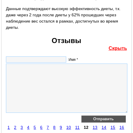
Данные подтверждают высокую эффективность диеты, т.к.
даже через 2 года после диеты у 62% прошедших через
наблюдение вес остался в рамках, достигнутых во время
диеты.
Отзывы
Скрыть
Имя *
1
2
3
4
5
6
7
8
9
10
11
12
13
14
15
16