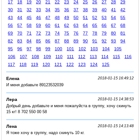
17
18
19
20
21
22
23
24
25
26
27
28
29
30
31
32
33
34
35
36
37
38
39
40
41
42
43
44
45
46
47
48
49
50
51
52
53
54
55
56
57
58
59
60
61
62
63
64
65
66
67
68
69
70
71
72
73
74
75
76
77
78
79
80
81
82
83
84
85
86
87
88
89
90
91
92
93
94
95
96
97
98
99
100
101
102
103
104
105
106
107
108
109
110
111
112
113
114
115
116
117
118
119
120
121
122
123
124
125
Елена
2018-01-15 16:49:12
И меня добавьте 89123532039
Лера
2018-01-15 14:38:53
Добрый день добавьте и меня пожалуйста в группу, хочу скинуть
15 кг! 8 702 550 00 58
Лена
2018-01-15 14:13:48
Я тоже хочу в группу, надо скинуть 10 кг.