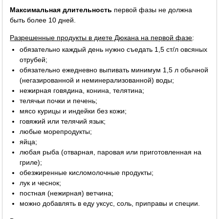
Максимальная длительность
первой фазы не должна
быть более 10 дней.
Разрешенные продукты в диете Дюкана на первой фазе
:
обязательно каждый день нужно съедать 1,5 ст/л овсяных
отрубей;
обязательно ежедневно выпивать минимум 1,5 л обычной
(негазированной и неминерализованной) воды;
нежирная говядина, конина, телятина;
телячьи почки и печень;
мясо курицы и индейки без кожи;
говяжий или телячий язык;
любые морепродукты;
яйца;
любая рыба (отварная, паровая или приготовленная на
гриле);
обезжиренные кисломолочные продукты;
лук и чеснок;
постная (нежирная) ветчина;
можно добавлять в еду уксус, соль, приправы и специи.