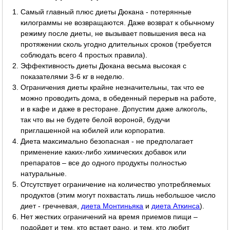
Самый главный плюс диеты Дюкана - потерянные
килограммы не возвращаются. Даже возврат к обычному
режиму после диеты, не вызывает повышения веса на
протяжении сколь угодно длительных сроков (требуется
соблюдать всего 4 простых правила).
Эффективность диеты Дюкана весьма высокая с
показателями 3-6 кг в неделю.
Ограничения диеты крайне незначительны, так что ее
можно проводить дома, в обеденный перерыв на работе,
и в кафе и даже в ресторане. Допустим даже алкоголь,
так что вы не будете белой вороной, будучи
приглашенной на юбилей или корпоратив.
Диета максимально безопасная - не предполагает
применение каких-либо химических добавок или
препаратов – все до одного продукты полностью
натуральные.
Отсутствует ограничение на количество употребляемых
продуктов (этим могут похвастать лишь небольшое число
диет - гречневая,
диета Монтиньяка
и
диета Аткинса
).
Нет жестких ограничений на время приемов пищи –
подойдет и тем, кто встает рано, и тем, кто любит