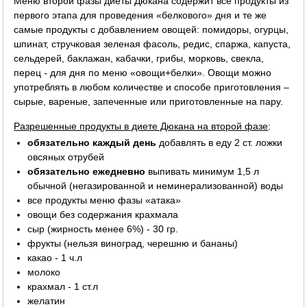
Меню второй фазы диеты Дюкана содержит все продукты из
первого этапа для проведения «белкового» дня и те же
самые продукты с добавлением овощей: помидоры, огурцы,
шпинат, стручковая зеленая фасоль, редис, спаржа, капуста,
сельдерей, баклажан, кабачки, грибы, морковь, свекла,
перец - для дня по меню «овощи+белки». Овощи можно
употреблять в любом количестве и способе приготовления –
сырые, вареные, запеченные или приготовленные на пару.
Разрешенные продукты в диете Дюкана на второй фазе
:
обязательно каждый день
добавлять в еду 2 ст. ложки
овсяных отрубей
обязательно ежедневно
выпивать минимум 1,5 л
обычной (негазированной и неминерализованной) воды
все продукты меню фазы «атака»
овощи без содержания крахмала
сыр (жирность менее 6%) - 30 гр.
фрукты (нельзя виноград, черешню и бананы)
какао - 1 ч.л
молоко
крахмал - 1 ст.л
желатин