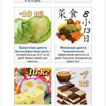
кг за 14 дней.
Капустная диета
Японская диета
Высокоэффективная диета с
Продолжительная
потерей веса до 10 кг за 10
эффективная диета на 13
дней. Можно любой сорт
дней. Результат похудения до
капусты.
минус 8 кг.