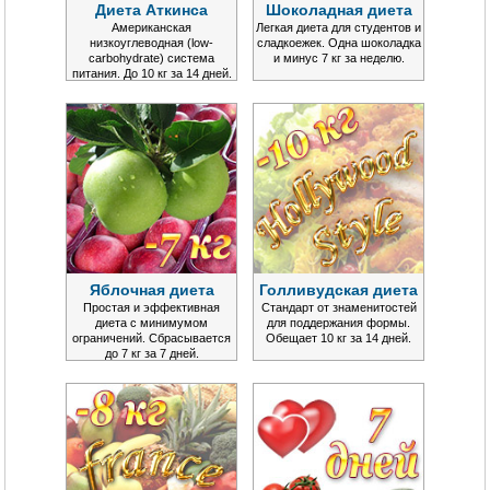
Диета Аткинса
Шоколадная диета
Американская
Легкая диета для студентов и
низкоуглеводная (low-
сладкоежек. Одна шоколадка
carbohydrate) система
и минус 7 кг за неделю.
питания. До 10 кг за 14 дней.
Яблочная диета
Голливудская диета
Простая и эффективная
Стандарт от знаменитостей
диета с минимумом
для поддержания формы.
ограничений. Сбрасывается
Обещает 10 кг за 14 дней.
до 7 кг за 7 дней.