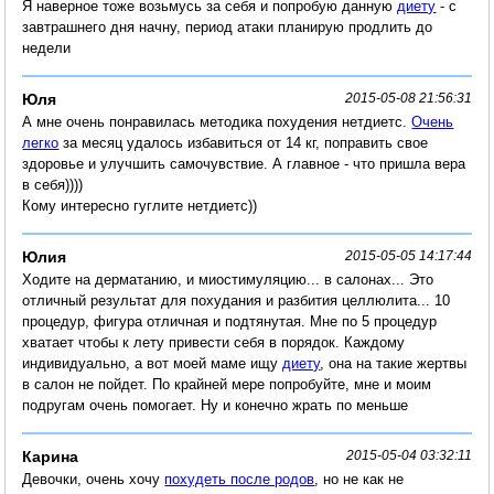
Я наверное тоже возьмусь за себя и попробую данную
диету
- с
завтрашнего дня начну, период атаки планирую продлить до
недели
Юля
2015-05-08 21:56:31
А мне очень понравилась методика похудения нетдиетс.
Очень
легко
за месяц удалось избавиться от 14 кг, поправить свое
здоровье и улучшить самочувствие. А главное - что пришла вера
в себя))))
Кому интересно гуглите нетдиетс))
Юлия
2015-05-05 14:17:44
Ходите на дерматанию, и миостимуляцию... в салонах... Это
отличный результат для похудания и разбития целлюлита... 10
процедур, фигура отличная и подтянутая. Мне по 5 процедур
хватает чтобы к лету привести себя в порядок. Каждому
индивидуально, а вот моей маме ищу
диету
, она на такие жертвы
в салон не пойдет. По крайней мере попробуйте, мне и моим
подругам очень помогает. Ну и конечно жрать по меньше
Карина
2015-05-04 03:32:11
Девочки, очень хочу
похудеть после родов
, но не как не