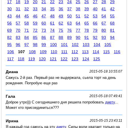
17
18
19
20
21
22
23
24
25
26
27
28
29
30
31
32
33
34
35
36
37
38
39
40
41
42
43
44
45
46
47
48
49
50
51
52
53
54
55
56
57
58
59
60
61
62
63
64
65
66
67
68
69
70
71
72
73
74
75
76
77
78
79
80
81
82
83
84
85
86
87
88
89
90
91
92
93
94
95
96
97
98
99
100
101
102
103
104
105
106
107
108
109
110
111
112
113
114
115
116
117
118
119
120
121
122
123
124
125
Диана
2015-05-18 10:55:07
Сажусь 2-й раз. Первый раз не выдержала, сьела торт на день
рождения. Попробую еще раз
Гала
2015-05-18 07:49:41
Доброе утро))) С сегодняшнего дня решила попробовать
диету
...
Может кто присоединиться???
Ирина
2015-05-15 23:43:11
Я каждый год сажусь на эту
диету
. Силы воли хватает только на