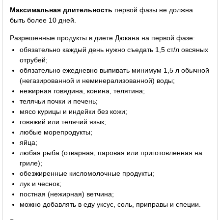
Максимальная длительность
первой фазы не должна
быть более 10 дней.
Разрешенные продукты в диете Дюкана на первой фазе
:
обязательно каждый день нужно съедать 1,5 ст/л овсяных
отрубей;
обязательно ежедневно выпивать минимум 1,5 л обычной
(негазированной и неминерализованной) воды;
нежирная говядина, конина, телятина;
телячьи почки и печень;
мясо курицы и индейки без кожи;
говяжий или телячий язык;
любые морепродукты;
яйца;
любая рыба (отварная, паровая или приготовленная на
гриле);
обезжиренные кисломолочные продукты;
лук и чеснок;
постная (нежирная) ветчина;
можно добавлять в еду уксус, соль, приправы и специи.