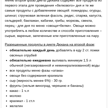
Меню второй фазы диеты Дюкана содержит все продукты из
первого этапа для проведения «белкового» дня и те же
самые продукты с добавлением овощей: помидоры, огурцы,
шпинат, стручковая зеленая фасоль, редис, спаржа, капуста,
сельдерей, баклажан, кабачки, грибы, морковь, свекла,
перец - для дня по меню «овощи+белки». Овощи можно
употреблять в любом количестве и способе приготовления –
сырые, вареные, запеченные или приготовленные на пару.
Разрешенные продукты в диете Дюкана на второй фазе
:
обязательно каждый день
добавлять в еду 2 ст. ложки
овсяных отрубей
обязательно ежедневно
выпивать минимум 1,5 л
обычной (негазированной и неминерализованной) воды
все продукты меню фазы «атака»
овощи без содержания крахмала
сыр (жирность менее 6%) - 30 гр.
фрукты (нельзя виноград, черешню и бананы)
какао - 1 ч.л
молоко
крахмал - 1 ст.л
желатин