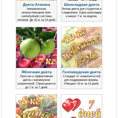
Диета Аткинса
Шоколадная диета
Американская
Легкая диета для студентов и
низкоуглеводная (low-
сладкоежек. Одна шоколадка
carbohydrate) система
и минус 7 кг за неделю.
питания. До 10 кг за 14 дней.
Яблочная диета
Голливудская диета
Простая и эффективная
Стандарт от знаменитостей
диета с минимумом
для поддержания формы.
ограничений. Сбрасывается
Обещает 10 кг за 14 дней.
до 7 кг за 7 дней.