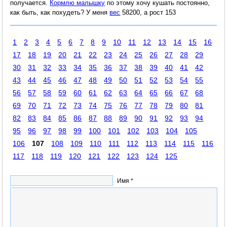
получается.
Кормлю малышку
по этому хочу кушать постоянно,
как быть, как похудеть? У меня
вес
58200, а рост 153
1
2
3
4
5
6
7
8
9
10
11
12
13
14
15
16
17
18
19
20
21
22
23
24
25
26
27
28
29
30
31
32
33
34
35
36
37
38
39
40
41
42
43
44
45
46
47
48
49
50
51
52
53
54
55
56
57
58
59
60
61
62
63
64
65
66
67
68
69
70
71
72
73
74
75
76
77
78
79
80
81
82
83
84
85
86
87
88
89
90
91
92
93
94
95
96
97
98
99
100
101
102
103
104
105
106
107
108
109
110
111
112
113
114
115
116
117
118
119
120
121
122
123
124
125
Имя *