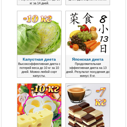
кг за 14 дней.
Капустная диета
Японская диета
Высокоэффективная диета с
Продолжительная
потерей веса до 10 кг за 10
эффективная диета на 13
дней. Можно любой сорт
дней. Результат похудения до
капусты.
минус 8 кг.