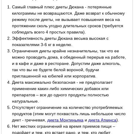
Самый главный плюс диеты Дюкана - потерянные
килограммы не возвращаются. Даже возврат к обычному
режиму после диеты, не вызывает повышения веса на
протяжении сколь угодно длительных сроков (требуется
соблюдать всего 4 простых правила).
Эффективность диеты Дюкана весьма высокая с
показателями 3-6 кг в неделю.
Ограничения диеты крайне незначительны, так что ее
можно проводить дома, в обеденный перерыв на работе,
и в кафе и даже в ресторане. Допустим даже алкоголь,
так что вы не будете белой вороной, будучи
приглашенной на юбилей или корпоратив.
Диета максимально безопасная - не предполагает
применение каких-либо химических добавок или
препаратов – все до одного продукты полностью
натуральные.
Отсутствует ограничение на количество употребляемых
продуктов (этим могут похвастать лишь небольшое число
диет - гречневая,
диета Монтиньяка
и
диета Аткинса
).
Нет жестких ограничений на время приемов пищи –
подойдет и тем, кто встает рано, и тем, кто любит