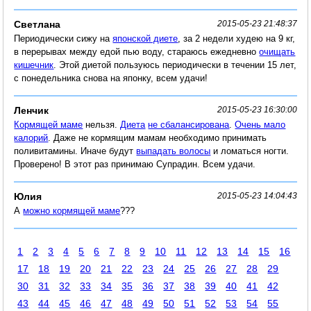
Светлана
2015-05-23 21:48:37
Периодически сижу на
японской диете
, за 2 недели худею на 9 кг,
в перерывах между едой пью воду, стараюсь ежедневно
очищать
кишечник
. Этой диетой пользуюсь периодически в течении 15 лет,
с понедельника снова на японку, всем удачи!
Ленчик
2015-05-23 16:30:00
Кормящей маме
нельзя.
Диета
не сбалансирована
.
Очень мало
калорий
. Даже не кормящим мамам необходимо принимать
поливитамины. Иначе будут
выпадать волосы
и ломаться ногти.
Проверено! В этот раз принимаю Супрадин. Всем удачи.
Юлия
2015-05-23 14:04:43
А
можно кормящей маме
???
1
2
3
4
5
6
7
8
9
10
11
12
13
14
15
16
17
18
19
20
21
22
23
24
25
26
27
28
29
30
31
32
33
34
35
36
37
38
39
40
41
42
43
44
45
46
47
48
49
50
51
52
53
54
55