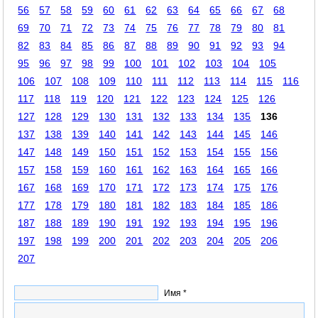
56
57
58
59
60
61
62
63
64
65
66
67
68
69
70
71
72
73
74
75
76
77
78
79
80
81
82
83
84
85
86
87
88
89
90
91
92
93
94
95
96
97
98
99
100
101
102
103
104
105
106
107
108
109
110
111
112
113
114
115
116
117
118
119
120
121
122
123
124
125
126
127
128
129
130
131
132
133
134
135
136
137
138
139
140
141
142
143
144
145
146
147
148
149
150
151
152
153
154
155
156
157
158
159
160
161
162
163
164
165
166
167
168
169
170
171
172
173
174
175
176
177
178
179
180
181
182
183
184
185
186
187
188
189
190
191
192
193
194
195
196
197
198
199
200
201
202
203
204
205
206
207
Имя *