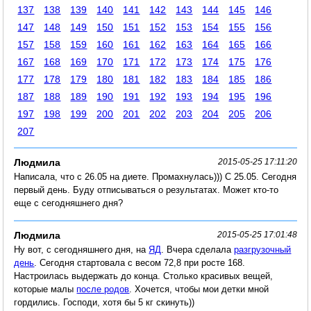
137
138
139
140
141
142
143
144
145
146
147
148
149
150
151
152
153
154
155
156
157
158
159
160
161
162
163
164
165
166
167
168
169
170
171
172
173
174
175
176
177
178
179
180
181
182
183
184
185
186
187
188
189
190
191
192
193
194
195
196
197
198
199
200
201
202
203
204
205
206
207
Людмила
2015-05-25 17:11:20
Написала, что с 26.05 на диете. Промахнулась))) С 25.05. Сегодня
первый день. Буду отписываться о результатах. Может кто-то
еще с сегодняшнего дня?
Людмила
2015-05-25 17:01:48
Ну вот, с сегодняшнего дня, на
ЯД
. Вчера сделала
разгрузочный
день
. Сегодня стартовала с весом 72,8 при росте 168.
Настроилась выдержать до конца. Столько красивых вещей,
которые малы
после родов
. Хочется, чтобы мои детки мной
гордились. Господи, хотя бы 5 кг скинуть))