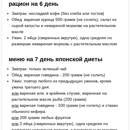
рацион на 6 день
Завтрак: несладкий кофе (без хлеба или тостов)
Обед: вареная курица 500 грамм (не солить), салат из
сырой капусты и невареной моркови на растительном
масле
Ужин: 2 яйца (сваренных вкрутую), одна средняя по
размерам невареная морковь с растительным маслом
меню на 7 день японской диеты
Завтрак: только зеленый чай
Обед: вареная говядина - 200 грамм (не солить)
Ужин: повтор любого из предыдущих ужинов, кроме
ужина третьего дня:
или
вареная или, в крайнем случае, жаренная на
растительном масле рыба (200 грамм)
или
вареная говядина - 100 грамм (не солить) и стакан
обычного кефира
или
200 грамм любых фруктов
или
2 яйца (сваренных вкрутую), одна средняя по
размерам невареная морковь с растительным маслом