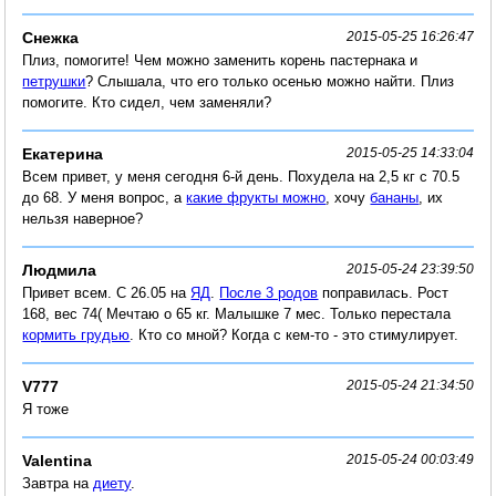
Снежка
2015-05-25 16:26:47
Плиз, помогите! Чем можно заменить корень пастернака и
петрушки
? Слышала, что его только осенью можно найти. Плиз
помогите. Кто сидел, чем заменяли?
Екатерина
2015-05-25 14:33:04
Всем привет, у меня сегодня 6-й день. Похудела на 2,5 кг с 70.5
до 68. У меня вопрос, а
какие фрукты можно
, хочу
бананы
, их
нельзя наверное?
Людмила
2015-05-24 23:39:50
Привет всем. С 26.05 на
ЯД
.
После 3 родов
поправилась. Рост
168, вес 74( Мечтаю о 65 кг. Малышке 7 мес. Только перестала
кормить грудью
. Кто со мной? Когда с кем-то - это стимулирует.
V777
2015-05-24 21:34:50
Я тоже
Valentina
2015-05-24 00:03:49
Завтра на
диету
.