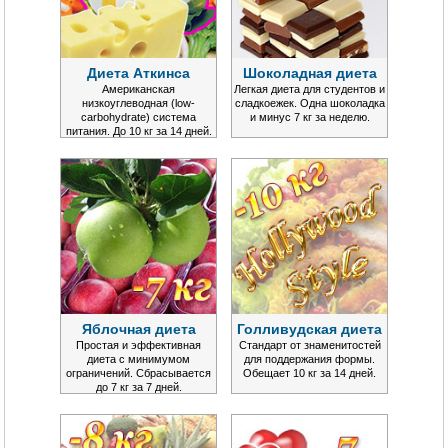
Диета Аткинса
Шоколадная диета
Американская
Легкая диета для студентов и
низкоуглеводная (low-
сладкоежек. Одна шоколадка
carbohydrate) система
и минус 7 кг за неделю.
питания. До 10 кг за 14 дней.
Яблочная диета
Голливудская диета
Простая и эффективная
Стандарт от знаменитостей
диета с минимумом
для поддержания формы.
ограничений. Сбрасывается
Обещает 10 кг за 14 дней.
до 7 кг за 7 дней.