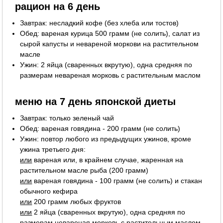
рацион на 6 день
Завтрак: несладкий кофе (без хлеба или тостов)
Обед: вареная курица 500 грамм (не солить), салат из
сырой капусты и невареной моркови на растительном
масле
Ужин: 2 яйца (сваренных вкрутую), одна средняя по
размерам невареная морковь с растительным маслом
меню на 7 день японской диеты
Завтрак: только зеленый чай
Обед: вареная говядина - 200 грамм (не солить)
Ужин: повтор любого из предыдущих ужинов, кроме
ужина третьего дня:
или
вареная или, в крайнем случае, жаренная на
растительном масле рыба (200 грамм)
или
вареная говядина - 100 грамм (не солить) и стакан
обычного кефира
или
200 грамм любых фруктов
или
2 яйца (сваренных вкрутую), одна средняя по
размерам невареная морковь с растительным маслом