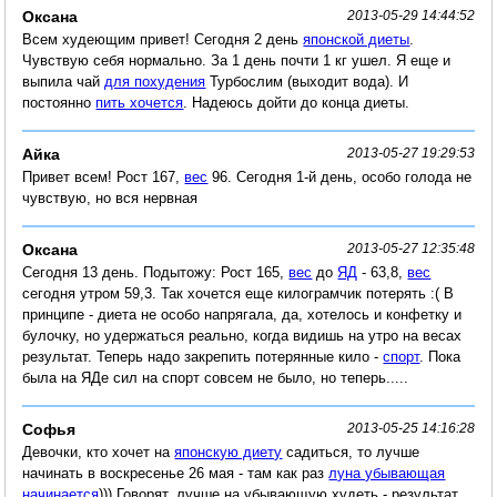
Оксана
2013-05-29 14:44:52
Всем худеющим привет! Сегодня 2 день
японской диеты
.
Чувствую себя нормально. За 1 день почти 1 кг ушел. Я еще и
выпила чай
для похудения
Турбослим (выходит вода). И
постоянно
пить хочется
. Надеюсь дойти до конца диеты.
Айка
2013-05-27 19:29:53
Привет всем! Рост 167,
вес
96. Сегодня 1-й день, особо голода не
чувствую, но вся нервная
Оксана
2013-05-27 12:35:48
Сегодня 13 день. Подытожу: Рост 165,
вес
до
ЯД
- 63,8,
вес
сегодня утром 59,3. Так хочется еще килограмчик потерять :( В
принципе - диета не особо напрягала, да, хотелось и конфетку и
булочку, но удержаться реально, когда видишь на утро на весах
результат. Теперь надо закрепить потерянные кило -
спорт
. Пока
была на ЯДе сил на спорт совсем не было, но теперь.....
Софья
2013-05-25 14:16:28
Девочки, кто хочет на
японскую диету
садиться, то лучше
начинать в воскресенье 26 мая - там как раз
луна убывающая
начинается
))) Говорят, лучше на убывающую худеть - результат