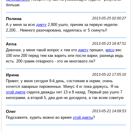
больше.
Полина
2013-05-25 02:00:27
А у меня за всю
диету
2,800 ушло, причем за первую неделю
2,200... Немного разочарована, надеялась кг 5 скинуть!!
Anna
2013-05-23 16:47:51
Девочки, у меня такой вопрос к тем кто
диету
прошел,
мясо
вес
100 или 200 перед тем как варить или после варки, разница ведь
есть. 200 грамм отварного - это не многовато ли?
Ирина
2013-05-22 17:05:10
Привет, у меня сегодня 9-й день, состояние в норме, очень
хочется заварных пироженных. Минус 4 кг пока держусь. Я на
этой диете
сидела дважды лет 13 и 8 назад. Первый раз ушло 7
килограмм, а второй 5, два дня не досидела, а так всем советую
Олег
2013-05-21 14:09:53
Подскажите, курить можно во время
этой диеты
?