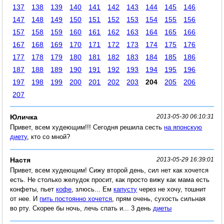
137
138
139
140
141
142
143
144
145
146
147
148
149
150
151
152
153
154
155
156
157
158
159
160
161
162
163
164
165
166
167
168
169
170
171
172
173
174
175
176
177
178
179
180
181
182
183
184
185
186
187
188
189
190
191
192
193
194
195
196
197
198
199
200
201
202
203
204
205
206
207
Юличка
2013-05-30 06:10:31
Привет, всем худеющим!!! Сегодня решила сесть
на японскую
диету
, кто со мной?
Настя
2013-05-29 16:39:01
Привет, всем худеющим! Сижу второй день, сил нет как хочется
есть. Не столько желудок просит, как просто вижу как мама есть
конфеты, пьет
кофе
, злюсь... Ем
капусту
через не хочу, тошнит
от нее. И
пить постоянно хочется
, прям очень, сухость сильная
во рту. Скорее бы ночь, лечь спать и... 3 день
диеты