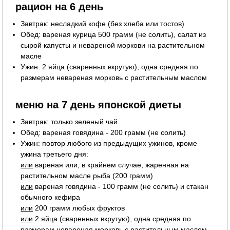
рацион на 6 день
Завтрак: несладкий кофе (без хлеба или тостов)
Обед: вареная курица 500 грамм (не солить), салат из
сырой капусты и невареной моркови на растительном
масле
Ужин: 2 яйца (сваренных вкрутую), одна средняя по
размерам невареная морковь с растительным маслом
меню на 7 день японской диеты
Завтрак: только зеленый чай
Обед: вареная говядина - 200 грамм (не солить)
Ужин: повтор любого из предыдущих ужинов, кроме
ужина третьего дня:
или
вареная или, в крайнем случае, жаренная на
растительном масле рыба (200 грамм)
или
вареная говядина - 100 грамм (не солить) и стакан
обычного кефира
или
200 грамм любых фруктов
или
2 яйца (сваренных вкрутую), одна средняя по
размерам невареная морковь с растительным маслом