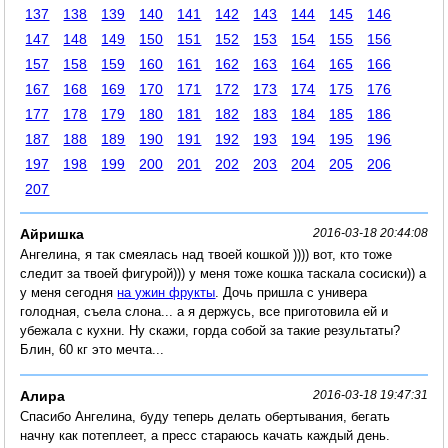
137
138
139
140
141
142
143
144
145
146
147
148
149
150
151
152
153
154
155
156
157
158
159
160
161
162
163
164
165
166
167
168
169
170
171
172
173
174
175
176
177
178
179
180
181
182
183
184
185
186
187
188
189
190
191
192
193
194
195
196
197
198
199
200
201
202
203
204
205
206
207
Айришка
2016-03-18 20:44:08
Ангелина, я так смеялась над твоей кошкой )))) вот, кто тоже
следит за твоей фигурой))) у меня тоже кошка таскала сосиски)) а
у меня сегодня
на ужин фрукты
. Дочь пришла с универа
голодная, съела слона... а я держусь, все приготовила ей и
убежала с кухни. Ну скажи, горда собой за такие результаты?
Блин, 60 кг это мечта...
Алира
2016-03-18 19:47:31
Спасибо Ангелина, буду теперь делать обертывания, бегать
начну как потеплеет, а пресс стараюсь качать каждый день.