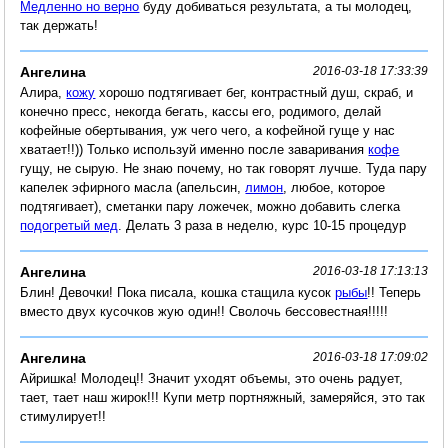
Медленно но верно
буду добиваться результата, а ты молодец,
так держать!
Ангелина
2016-03-18 17:33:39
Алира,
кожу
хорошо подтягивает бег, контрастный душ, скраб, и
конечно пресс, некогда бегать, кассы его, родимого, делай
кофейные обертывания, уж чего чего, а кофейной гуще у нас
хватает!!)) Только используй именно после заваривания
кофе
гущу, не сырую. Не знаю почему, но так говорят лучше. Туда пару
капелек эфирного масла (апельсин,
лимон
, любое, которое
подтягивает), сметанки пару ложечек, можно добавить слегка
подогретый мед
. Делать 3 раза в неделю, курс 10-15 процедур
Ангелина
2016-03-18 17:13:13
Блин! Девочки! Пока писала, кошка стащила кусок
рыбы
!! Теперь
вместо двух кусочков жую один!! Сволочь бессовестная!!!!!
Ангелина
2016-03-18 17:09:02
Айришка! Молодец!! Значит уходят объемы, это очень радует,
тает, тает наш жирок!!! Купи метр портняжный, замеряйся, это так
стимулирует!!