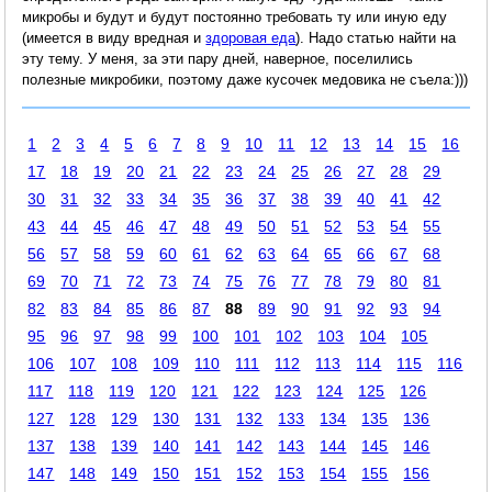
микробы и будут и будут постоянно требовать ту или иную еду
(имеется в виду вредная и
здоровая еда
). Надо статью найти на
эту тему. У меня, за эти пару дней, наверное, поселились
полезные микробики, поэтому даже кусочек медовика не съела:)))
1
2
3
4
5
6
7
8
9
10
11
12
13
14
15
16
17
18
19
20
21
22
23
24
25
26
27
28
29
30
31
32
33
34
35
36
37
38
39
40
41
42
43
44
45
46
47
48
49
50
51
52
53
54
55
56
57
58
59
60
61
62
63
64
65
66
67
68
69
70
71
72
73
74
75
76
77
78
79
80
81
82
83
84
85
86
87
88
89
90
91
92
93
94
95
96
97
98
99
100
101
102
103
104
105
106
107
108
109
110
111
112
113
114
115
116
117
118
119
120
121
122
123
124
125
126
127
128
129
130
131
132
133
134
135
136
137
138
139
140
141
142
143
144
145
146
147
148
149
150
151
152
153
154
155
156