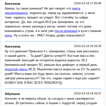
Ангелина
2016-03-18 17:06:48
Ариша, ты такая умничка!! Не зря говорят что
диета
дисциплинирует
, водичка да, перед кд задерживается, у меня
тоже, надеюсь процент не упадет. Вот статейку ты найди,
интересно. Да, вес сегодня 60,8 (на тренировке, ну это
нормально, может разница в весах, может потому что дома
взвешиваюсь утром, а в зале уже
после морковки
и кучи стаканов
воды
. Ну и опять же - ПМС! Алира, добро пожаловать!!
Ангелина
2016-03-18 16:59:30
Ну что девочки! Приехала я с тренировки, спешу вам рассказать
о нашей диете.... Та дам!!! Диета супер!!!!! Костная масса без
изменений! (кальций не потеряла) водичка выросла, 50,1
(минимальный процент 50, раньше был дефицит, в первый день
японской диеты
48,3). Мышечная масса выросла на 1!!! За девять
дней!! Масса жира (не буду врать на сколько, забыла, уточню
завтра) уменьшилась!!!! Так что, сидим сидим и еще раз сидим!!!
БОЖЕ!! КАК Я ВАС ВСЕХ ЛЮБЛЮ!!!)))
Айришка
2016-03-18 14:26:47
Ангелин, я не мерила объем, но сегодня с меня сваливаются
штаны. Встретились сейчас в Ашане с подругой, перед уходом