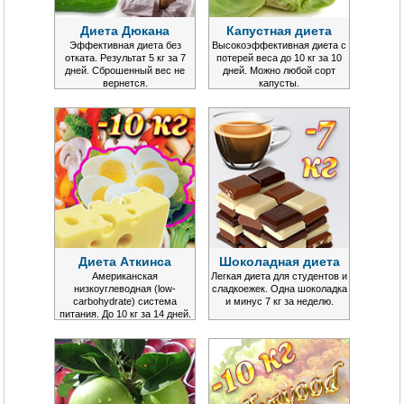
Диета Дюкана
Капустная диета
Эффективная диета без
Высокоэффективная диета с
отката. Результат 5 кг за 7
потерей веса до 10 кг за 10
дней. Сброшенный вес не
дней. Можно любой сорт
вернется.
капусты.
Диета Аткинса
Шоколадная диета
Американская
Легкая диета для студентов и
низкоуглеводная (low-
сладкоежек. Одна шоколадка
carbohydrate) система
и минус 7 кг за неделю.
питания. До 10 кг за 14 дней.