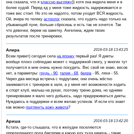
она сказала, что я
классно выгляжу
)) хотя она видела меня и в
более худой. Перед кд у меня тоже жидкость задерживается и
тоже вес стоит. Но это не надолго, потом уходит ВСЯ жидкость.
Ой, вчера по телеку
астролог
сказала, что худеть надо только на
убывающей луне, больше сбросишь и есть так не хочется. Так
что девочки, берем на заметку. Ангелина, ждем твоих
результатов после тренировки.
Алира
2016-03-18 13:43:25
Всем привет) сегодня села
на японку
первый раз! Я диеты
вообще плохо соблюдаю может с поддержкой смогу, у многих тут
получается и мне очень нужно похудеть. Вес свой не знаю, весов
нет, а параметры:
грудь - 90
,
талия - 68
,
бедра
- 95, ляхи - 55.
Через два месяца встреча с подругами, они очень жёстко
занимаются с тренером в зале, а у меня нет возможности ходить
в спорт клуб, малыш на руках, поэтому треню дома, но одними
тренировками я мало чего добьюсь, надо придерживаться диеты.
Нуждаюсь в поддержке и всем желаю успехов. И если кто знает
как можно
подтянуть кожу живота
?
Ариша
2016-03-18 13:42:20
Кстати, где-то слышала, что в желудке поселяются
определенного рода бактерии и какую еду туда кинешь - такие