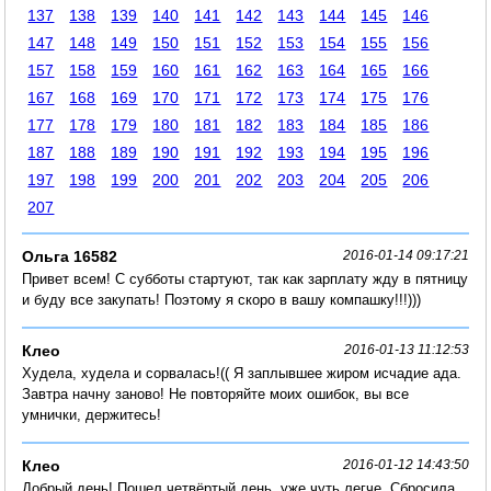
137
138
139
140
141
142
143
144
145
146
147
148
149
150
151
152
153
154
155
156
157
158
159
160
161
162
163
164
165
166
167
168
169
170
171
172
173
174
175
176
177
178
179
180
181
182
183
184
185
186
187
188
189
190
191
192
193
194
195
196
197
198
199
200
201
202
203
204
205
206
207
Ольга 16582
2016-01-14 09:17:21
Привет всем! С субботы стартуют, так как зарплату жду в пятницу
и буду все закупать! Поэтому я скоро в вашу компашку!!!)))
Клео
2016-01-13 11:12:53
Худела, худела и сорвалась!(( Я заплывшее жиром исчадие ада.
Завтра начну заново! Не повторяйте моих ошибок, вы все
умнички, держитесь!
Клео
2016-01-12 14:43:50
Добрый день! Пошел четвёртый день, уже чуть легче. Сбросила