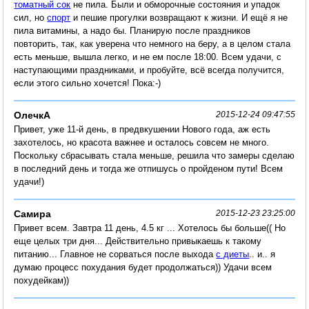
томатный сок
не пила. Были и обморочные состояния и упадок
сил, но
спорт
и пешие прогулки возвращают к жизни. И ещё я не
пила витамины, а надо бы. Планирую после праздников
повторить, так, как уверена что немного на беру, а в целом стала
есть меньше, вышла легко, и не ем после 18:00. Всем удачи, с
наступающими праздниками, и пробуйте, всё всегда получится,
если этого сильно хочется! Пока:-)
ОлечкА
2015-12-24 09:47:55
Привет, уже 11-й день, в предвкушении Нового года, аж есть
захотелось, но красота важнее и осталось совсем не много.
Поскольку сбрасывать стала меньше, решила что замеры сделаю
в последний день и тогда же отпишусь о пройденом пути! Всем
удачи!)
Самира
2015-12-23 23:25:00
Привет всем. Завтра 11 день, 4.5 кг ... Хотелось бы больше(( Но
еще целых три дня... Действительно привыкаешь к такому
питанию... Главное не сорваться после выхода
с диеты
.. и.. я
думаю процесс похудания будет продолжаться)) Удачи всем
похудейкам))