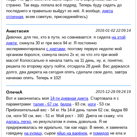
странно. Так ведь лопала всё подряд. Теперь буду сидеть до
последнего и правильно выйдут из неё. А вообще,
диета
отличная
, всем советую, присоединяйтесь)
Анастасия
2016-01-02 22:09:14
Девочки, для тех, кто в пути, но сомневается: я сидела
на этой
диете
, скинула 30 кг при весе 94 кг. Я постоянно
экспериментировала
с диетами
, поэтому первую неделю мой
организм боролся, скинула около 2х кг, но что это при моей
массе! Колоссально я начала таять на 11 день, ну, и, понятно,
решила по второму кругу пойти, отсидела 28 дней. Вес держался
долго, два декрета на сегодня опять сделали свое дело, завтра
начинаю опять. Теперь я 102!
ОлечкА
2015-12-28 09:24:19
Вот и закончилась моя
14-ти дневная диета
. Стартовала я с
параметрами:
талия - 67 см
,
бедра
- 93 см,
ноги
- 53 см.
Приблизительный вес - 54 кг. На 14-й день талия 62 см, бедра 89
см, ноги 50 см, вес - 51 кг. Мой рост - 160. Диета не скажу, что
далась легко
, но результатом я очень довольна. Я не
придерживалась ее идиально, так как надо. В меню, я заменила
говядину
на курицу
, сырое
яйцо на варёное
, и
помидор
не ела и