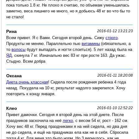
пока только 1.8 кг. Не плохо я считаю, по объемам уменьшилась
заметно, веса лишнего не много, но я добьюсь 48 кг во что бы то
не стало!
Рина
2016-01-12 13:21:23
Всем привет. Я с Вами. Сегодня второй день. Сижу
строго
.
Продукты не меняю. Параллельно пью
витамины
(обязательно, а
то
волосы
будут выпадать и ногти слоиться). 5 лет назад была на
ЯД
, скинула 7 кг. Изначально вес 83 кг при росте 163. Да ужас.
Стыдно. Всем добра
Оксана
2016-01-11 18:20:08
Диета очень классная
! Сидела после рождения ребенка 4 года
назад. Похудела на 10 кг, результат надолго закрепился. Хочу
повторить к концу января.
Клео
2016-01-10 12:52:22
Привет дамочки. Сегодня я второй день на этой диете. После
праздников заскочила на неё
легко
, с весом 54 кг, рост - 162 см.
Хочу вес 48 кг. Перед праздниками я на ней сидела, но два дня
не до сидела, и ещё на праздниках ела как не в себя. Сбросила
тогда 4 кг. Для меня это было норм. Но 3 вернулось, как не