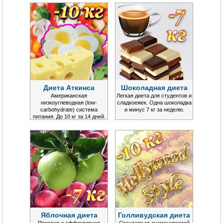
Диета Аткинса
Шоколадная диета
Американская
Легкая диета для студентов и
низкоуглеводная (low-
сладкоежек. Одна шоколадка
carbohydrate) система
и минус 7 кг за неделю.
питания. До 10 кг за 14 дней.
Яблочная диета
Голливудская диета
Простая и эффективная
Стандарт от знаменитостей