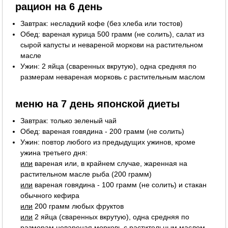
рацион на 6 день
Завтрак: несладкий кофе (без хлеба или тостов)
Обед: вареная курица 500 грамм (не солить), салат из
сырой капусты и невареной моркови на растительном
масле
Ужин: 2 яйца (сваренных вкрутую), одна средняя по
размерам невареная морковь с растительным маслом
меню на 7 день японской диеты
Завтрак: только зеленый чай
Обед: вареная говядина - 200 грамм (не солить)
Ужин: повтор любого из предыдущих ужинов, кроме
ужина третьего дня:
или
вареная или, в крайнем случае, жаренная на
растительном масле рыба (200 грамм)
или
вареная говядина - 100 грамм (не солить) и стакан
обычного кефира
или
200 грамм любых фруктов
или
2 яйца (сваренных вкрутую), одна средняя по
размерам невареная морковь с растительным маслом