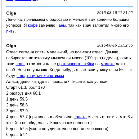
Olga
2016-08-16 17:21:22
Леночка, принимаем с радостью и желаем вам конечно больших
успехов. Я
кофе
заменяю
чаем
, так как врач запретил много его
пить
.
Olga
2016-08-16 13:52:55
Отвес сегодня опять маленький, но все-таки отвес. Думаю
набирается потихоньку мышечная масса (100 гр в неделю), опять
таки
соль
в гостях и плюс
протеиновые шейки
на
молоке
дают
своё. Но я не унываю. Когда-нибудь я все-таки увижу свои 56 кг и
буду
с подтянутым животиком
.
Алиса, девочки, где вы пропали? Пишите, как успехи.
Старт 61.3, рост 170
2 разгруз дня 60.1
1 день 59.3
2 день 58.6
3 день 57.9
4 день 57.7 (пришлось в обед кило
салата
съесть в гостях, что-бы
хозяйка не обиделась. Конечно же соленого)
5 день 57.5 (уже и не удивительно после вчерашнего)
6 день 57.4