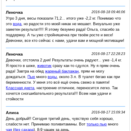
Леночка
2016-08-18 09:46:06
Утро 3 дня, весы показали 71,2... итого уже -2,2 кг. Понимаю что
это
вода
, но радости это моей никак не мешает. Визуально уже
заметен результат!!!! Я этому безумно рада! Ольга, спасибо за
поддержку. А ты уже стройняшечка при твоём росте и весе!
Девчонки, все кто сейчас с нами, удачи вам и мощной мотивации!
Леночка
2016-08-17 22:28:23
Девочки, отстояла 2 дня! Результаты очень радуют... уже -1,4 кг.
Я просто в шоке,
животик
сразу как-то сдулся. Ну я прям очень
рада! Завтра на обед
жареный баклажан
, прям не могу
дождаться.
Пью
много
воды
, около 3 л. В туалет бегаю как при
беременности. У меня это всё ещё очень свежо в памяти!
Классная диета
, настроение отличное, переносится легко. Так
хочется сногшибательного результата!!! Всем нам удачи и
стойкости
Алиса
2016-08-17 15:09:34
День добрый!! Сегодня третий день, чувствую себя хорошо,
слабости нет. Принимаю поливитамины. Вот
только пью
много
чая
(
без сахара
), 8-9 чашек за день.