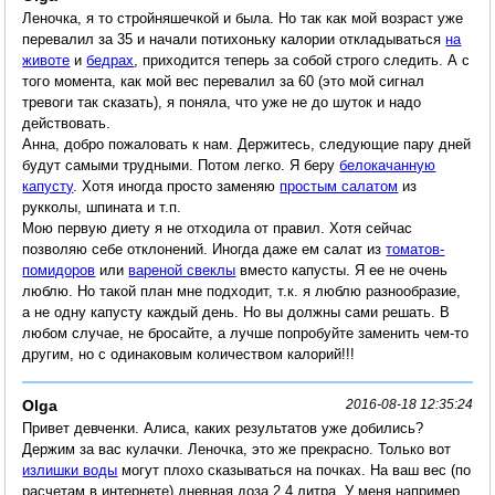
Леночка, я то стройняшечкой и была. Но так как мой возраст уже
перевалил за 35 и начали потихоньку калории откладываться
на
животе
и
бедрах
, приходится теперь за собой строго следить. А с
того момента, как мой вес перевалил за 60 (это мой сигнал
тревоги так сказать), я поняла, что уже не до шуток и надо
действовать.
Анна, добро пожаловать к нам. Держитесь, следующие пару дней
будут самыми трудными. Потом легко. Я беру
белокачанную
капусту
. Хотя иногда просто заменяю
простым салатом
из
рукколы, шпината и т.п.
Мою первую диету я не отходила от правил. Хотя сейчас
позволяю себе отклонений. Иногда даже ем салат из
томатов-
помидоров
или
вареной свеклы
вместо капусты. Я ее не очень
люблю. Но такой план мне подходит, т.к. я люблю разнообразие,
а не одну капусту каждый день. Но вы должны сами решать. В
любом случае, не бросайте, а лучше попробуйте заменить чем-то
другим, но с одинаковым количеством калорий!!!
Olga
2016-08-18 12:35:24
Привет девченки. Алиса, каких результатов уже добились?
Держим за вас кулачки. Леночка, это же прекрасно. Только вот
излишки воды
могут плохо сказываться на почках. На ваш вес (по
расчетам в интернете) дневная доза 2,4 литра. У меня например