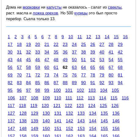
Дома ни
морковки
ни
капусты
не оказалось - салат из
свеклы
,
раст. масла и
ложка орехов
. Но 500
курицы
это был просто
перебор. Сьела только 13.
1
2
3
4
5
6
7
8
9
10
11
12
13
14
15
16
17
18
19
20
21
22
23
24
25
26
27
28
29
30
31
32
33
34
35
36
37
38
39
40
41
42
43
44
45
46
47
48
49
50
51
52
53
54
55
56
57
58
59
60
61
62
63
64
65
66
67
68
69
70
71
72
73
74
75
76
77
78
79
80
81
82
83
84
85
86
87
88
89
90
91
92
93
94
95
96
97
98
99
100
101
102
103
104
105
106
107
108
109
110
111
112
113
114
115
116
117
118
119
120
121
122
123
124
125
126
127
128
129
130
131
132
133
134
135
136
137
138
139
140
141
142
143
144
145
146
147
148
149
150
151
152
153
154
155
156
157
158
159
160
161
162
163
164
165
166