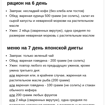
рацион на 6 день
Завтрак: несладкий кофе (без хлеба или тостов)
Обед: вареная курица 500 грамм (не солить), салат из
сырой капусты и невареной моркови на растительном
масле
Ужин: 2 яйца (сваренных вкрутую), одна средняя по
размерам невареная морковь с растительным маслом
меню на 7 день японской диеты
Завтрак: только зеленый чай
Обед: вареная говядина - 200 грамм (не солить)
Ужин: повтор любого из предыдущих ужинов, кроме
ужина третьего дня:
или
вареная или, в крайнем случае, жаренная на
растительном масле рыба (200 грамм)
или
вареная говядина - 100 грамм (не солить) и стакан
обычного кефира
или
200 грамм любых фруктов
или
2 яйца (сваренных вкрутую), одна средняя по
размерам невареная морковь с растительным маслом