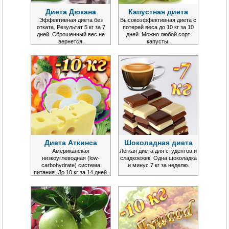
Диета Дюкана
Капустная диета
Эффективная диета без
Высокоэффективная диета с
отката. Результат 5 кг за 7
потерей веса до 10 кг за 10
дней. Сброшенный вес не
дней. Можно любой сорт
вернется.
капусты.
Диета Аткинса
Шоколадная диета
Американская
Легкая диета для студентов и
низкоуглеводная (low-
сладкоежек. Одна шоколадка
carbohydrate) система
и минус 7 кг за неделю.
питания. До 10 кг за 14 дней.