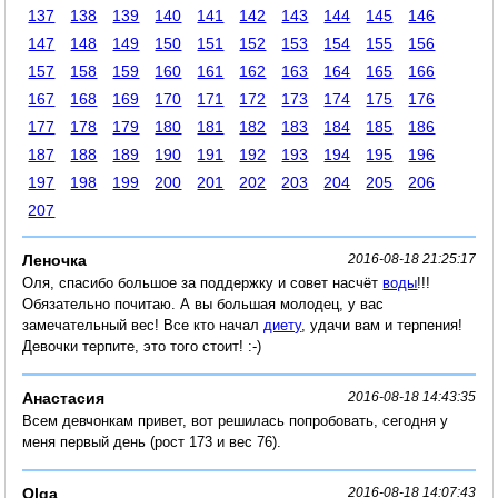
137
138
139
140
141
142
143
144
145
146
147
148
149
150
151
152
153
154
155
156
157
158
159
160
161
162
163
164
165
166
167
168
169
170
171
172
173
174
175
176
177
178
179
180
181
182
183
184
185
186
187
188
189
190
191
192
193
194
195
196
197
198
199
200
201
202
203
204
205
206
207
Леночка
2016-08-18 21:25:17
Оля, спасибо большое за поддержку и совет насчёт
воды
!!!
Обязательно почитаю. А вы большая молодец, у вас
замечательный вес! Все кто начал
диету
, удачи вам и терпения!
Девочки терпите, это того стоит! :-)
Анастасия
2016-08-18 14:43:35
Всем девчонкам привет, вот решилась попробовать, сегодня у
меня первый день (рост 173 и вес 76).
Olga
2016-08-18 14:07:43