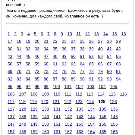
веселей ;)
Тем кто недавно присоединился, Держитесь и результат будет,
он, конечно, для каждого свой, но главное он есть :)
1
2
3
4
5
6
7
8
9
10
11
12
13
14
15
16
17
18
19
20
21
22
23
24
25
26
27
28
29
30
31
32
33
34
35
36
37
38
39
40
41
42
43
44
45
46
47
48
49
50
51
52
53
54
55
56
57
58
59
60
61
62
63
64
65
66
67
68
69
70
71
72
73
74
75
76
77
78
79
80
81
82
83
84
85
86
87
88
89
90
91
92
93
94
95
96
97
98
99
100
101
102
103
104
105
106
107
108
109
110
111
112
113
114
115
116
117
118
119
120
121
122
123
124
125
126
127
128
129
130
131
132
133
134
135
136
137
138
139
140
141
142
143
144
145
146
147
148
149
150
151
152
153
154
155
156
157
158
159
160
161
162
163
164
165
166