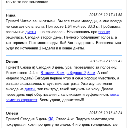
то что-то все замолчали...
Ника
2015-06-12 17:41:58
Привет! Читаю ваши отзывы. Вы все такие молодцы, а мне всегда
не хватает силы воли. При росте 1,64 мой вес 83,3 кг. Пробывала
различные
диеты
... но срывалась. Начитавшись про
японку
...
решилась. Сегодня второй день. Немного побаливает голова, а
так терпимо. Пью много воды. Дай Бог выдержать. Взвешиваться
буду по истечении 1 недели и в конце диеты.
Олеся
2015-06-12 15:37:43
Привет! Снова я) Сегодня 8 день, ура, перевалило за половину.
Утром отвес -4,4 кг.
В талии -3 см
,
в бедрах -2,5 см
. А ещё
неделю худеть) Сегодня первое утро я себе хорошо чувствую, а
раньше сказывалось отсутствие завтрака. Уже изучаю меню
выхода из
диеты
, так как труд такой загубить не хочу. Делаю
через день ещё обертывания с капсикамом и эуфиллином,
кожа
заметно хорошеет
. Всем удачи, держитесь!!!
Олеся
2015-06-10 16:42:24
Привет! Сегодня 6 день
ЯД
. Отвес 4 кг. Подруга заметила,что
похудела я, хотя про диету не знала. 4 и 5 день голодновастые,