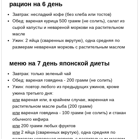
рацион на 6 день
Завтрак: несладкий кофе (без хлеба или тостов)
Обед: вареная курица 500 грамм (не солить), салат из
сырой капусты и невареной моркови на растительном
масле
Ужин: 2 яйца (сваренных вкрутую), одна средняя по
размерам невареная морковь с растительным маслом
меню на 7 день японской диеты
Завтрак: только зеленый чай
Обед: вареная говядина - 200 грамм (не солить)
Ужин: повтор любого из предыдущих ужинов, кроме
ужина третьего дня:
или
вареная или, в крайнем случае, жаренная на
растительном масле рыба (200 грамм)
или
вареная говядина - 100 грамм (не солить) и стакан
обычного кефира
или
200 грамм любых фруктов
или
2 яйца (сваренных вкрутую), одна средняя по
размерам невареная морковь с растительным маслом