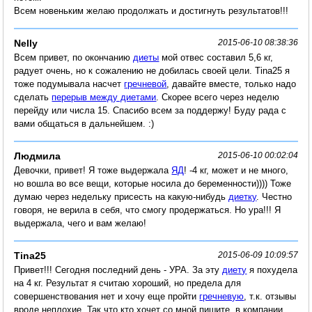
Всем новеньким желаю продолжать и достигнуть результатов!!!
Nelly
2015-06-10 08:38:36
Всем привет, по окончанию
диеты
мой отвес составил 5,6 кг,
радует очень, но к сожалению не добилась своей цели. Tina25 я
тоже подумывала насчет
гречневой
, давайте вместе, только надо
сделать
перерыв между диетами
. Скорее всего через неделю
перейду или числа 15. Спасибо всем за поддержу! Буду рада с
вами общаться в дальнейшем. :)
Людмила
2015-06-10 00:02:04
Девочки, привет! Я тоже выдержала
ЯД
! -4 кг, может и не много,
но вошла во все вещи, которые носила до беременности)))) Тоже
думаю через недельку присесть на какую-нибудь
диетку
. Честно
говоря, не верила в себя, что смогу продержаться. Но ура!!! Я
выдержала, чего и вам желаю!
Tina25
2015-06-09 10:09:57
Привет!!! Сегодня последний день - УРА. За эту
диету
я похудела
на 4 кг. Результат я считаю хороший, но предела для
совершенствования нет и хочу еще пройти
гречневую
, т.к. отзывы
вроде неплохие. Так что кто хочет со мной пишите, в компании