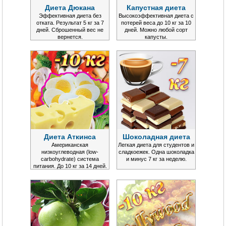
Диета Дюкана
Капустная диета
Эффективная диета без
Высокоэффективная диета с
отката. Результат 5 кг за 7
потерей веса до 10 кг за 10
дней. Сброшенный вес не
дней. Можно любой сорт
вернется.
капусты.
Диета Аткинса
Шоколадная диета
Американская
Легкая диета для студентов и
низкоуглеводная (low-
сладкоежек. Одна шоколадка
carbohydrate) система
и минус 7 кг за неделю.
питания. До 10 кг за 14 дней.