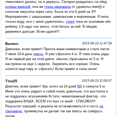
тяжеловато дались, но я держусь. Сегодня дождалась на обед
курицы вареной
, ела аж
глаза закрывала
от удовольствия))) и
силосом закусила через силу. Была за эти 6 дней на 3!!!
Мероприятиях с шашлыками, шампанским и мороженым. Я пила
только воду, все с меня удивлялись,
спорт
пока не осиливаю ибо
ребёнку 1,8 надо сил много, чтоб бегать за ней. В общем,
держимся дальше. Всем удачи!!!!
Валент.
2015-06-10 11:47:38
Девчонки, всем привет! Прочла ваши комментарии и стало легче.
У меня 10-й день
диеты
. Я уже сбросила 4 кг. Я тоже очень рада.
Я не первый раз на этой диете, обычно сбрасывала по 5 кг. Я
настроена на еще 1 неделю. Закрепить все хорошо. Очень
хочется еще пару кг сбросить! Всем привет и силы воли!
Tina25
2015-06-10 11:06:07
Девочки, всем привет! Ура, всего за 14 дней
ЯД
я скинула 5 кг.
Меня это очень радует и собой очень довольна, что выстояла и
не поддалась искушениям.Кстати, немаловажный фактор - это
поддержка ВАША. ВСЕМ кто был со мной - СПАСИБО!!!
Результат хороший, и решила не останавливаться и сесть
на
гречневую
, промежутка не делаю так как боюсь не соберусь
потом.