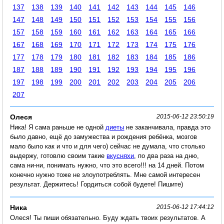
137
138
139
140
141
142
143
144
145
146
147
148
149
150
151
152
153
154
155
156
157
158
159
160
161
162
163
164
165
166
167
168
169
170
171
172
173
174
175
176
177
178
179
180
181
182
183
184
185
186
187
188
189
190
191
192
193
194
195
196
197
198
199
200
201
202
203
204
205
206
207
Олеся
2015-06-12 23:50:19
Ника! Я сама раньше не одной
диеты
не заканчивала, правда это
было давно, ещё до замужества и рождения ребёнка, мозгов
мало было как и что и для чего) сейчас не думала, что столько
выдержу, готовлю своим такие
вкусняхи
, по два раза на дню,
сама ни-ни, понимать нужно, что это всего!!! на 14 дней. Потом
конечно нужно тоже не злоупотреблять. Мне самой интересен
результат. Держитесь! Гордиться собой будете! Пишите)
Ника
2015-06-12 17:44:12
Олеся! Ты пиши обязательно. Буду ждать твоих результатов. А