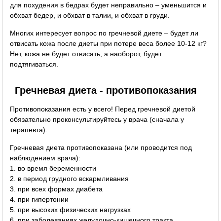
для похудения в бедрах будет неправильно – уменьшится и
обхват бедер, и обхват в талии, и обхват в груди.
Многих интересует вопрос по гречневой диете – будет ли
отвисать кожа после диеты при потере веса более 10-12 кг?
Нет, кожа не будет отвисать, а наоборот, будет
подтягиваться.
Гречневая диета - противопоказания
Противопоказания есть у всего! Перед гречневой диетой
обязательно проконсультируйтесь у врача (сначала у
терапевта).
Гречневая диета противопоказана (или проводится под
наблюдением врача):
1. во время беременности
2. в период грудного вскармливания
3. при всех формах диабета
4. при гипертонии
5. при высоких физических нагрузках
6. при заболеваниях желудочно-кишечного тракта