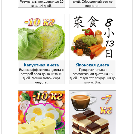
Результаты похудения до 10
дней. Сброшенный вес не
кг за 14 дней.
вернется.
Капустная диета
Японская диета
Высокоэффективная диета с
Продолжительная
потерей веса до 10 кг за 10
эффективная диета на 13
дней. Можно любой сорт
дней. Результат похудения до
капусты.
минус 8 кг.