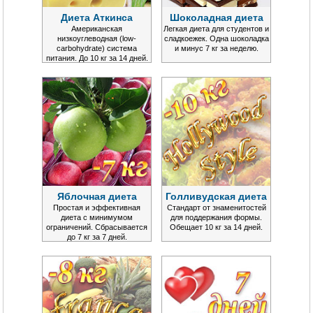
Диета Аткинса
Шоколадная диета
Американская
Легкая диета для студентов и
низкоуглеводная (low-
сладкоежек. Одна шоколадка
carbohydrate) система
и минус 7 кг за неделю.
питания. До 10 кг за 14 дней.
Яблочная диета
Голливудская диета
Простая и эффективная
Стандарт от знаменитостей
диета с минимумом
для поддержания формы.
ограничений. Сбрасывается
Обещает 10 кг за 14 дней.
до 7 кг за 7 дней.