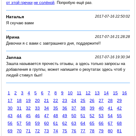
от этой гречки
не солёной
. Попробую ещё раз.
Наталья
2017-07-16 22:50:02
Я скучаю вами
Ирина
2017-07-16 21:28:28
Девочки я с вами с завтрашнего дня, поддержите!!
Jannaa
2017-07-16 19:30:34
Зашла называется прочесть отзывы, а здесь только запросы на
добавления в группы, может напишите о резутатах здесь чтоб у
людей стимул был!
1
2
3
4
5
6
7
8
9
10
11
12
13
14
15
16
17
18
19
20
21
22
23
24
25
26
27
28
29
30
31
32
33
34
35
36
37
38
39
40
41
42
43
44
45
46
47
48
49
50
51
52
53
54
55
56
57
58
59
60
61
62
63
64
65
66
67
68
69
70
71
72
73
74
75
76
77
78
79
80
81