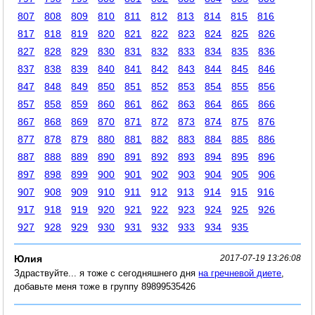
807
808
809
810
811
812
813
814
815
816
817
818
819
820
821
822
823
824
825
826
827
828
829
830
831
832
833
834
835
836
837
838
839
840
841
842
843
844
845
846
847
848
849
850
851
852
853
854
855
856
857
858
859
860
861
862
863
864
865
866
867
868
869
870
871
872
873
874
875
876
877
878
879
880
881
882
883
884
885
886
887
888
889
890
891
892
893
894
895
896
897
898
899
900
901
902
903
904
905
906
907
908
909
910
911
912
913
914
915
916
917
918
919
920
921
922
923
924
925
926
927
928
929
930
931
932
933
934
935
Юлия
2017-07-19 13:26:08
Здраствуйте... я тоже с сегодняшнего дня
на гречневой диете
,
добавьте меня тоже в группу 89899535426