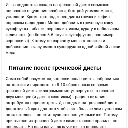
Из-за недостатка сахара на гречневой диете возможно
появление ощущения слабости, быстрой утомляемости,
усталости. Кроме того под конец диеты гречка и кефир
порядком надоедают. Можно добавить в гречневую кашу
сухофрукты - яблоки, чернослив, изюм, курагу в небольшом
количестве (не более 5-6 штучек сухофруктов, например
чернослива). К этому же варианту меню относится и
добавление в кашу вместо сухофруктов одной чайной ложки
меда.
Питание после гречневой диеты
Само собой разумеется, что если после диеты наброситься
на тортики и пирожные, то 8-10 сброшенных во время
гречневой диеты килограммов могут вернуться в течение
двух месяцев (и даже с хвостиком) - рацион питания
потребуется пересмотреть. Две недели на гречневой диете
достаточный срок для того чтобы есть больше чем нужно вам
не захотелось – аппетит существенно уменьшится. Потому
при выходе из гречневой диете самое главное правило: не
переедать. Но если вдруг так случится, то проведите