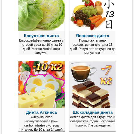
Капустная диета
Японская диета
Высокоэффективная диета с
Продолжительная
потерей веса до 10 кг за 10
эффективная диета на 13
дней. Можно любой сорт
дней. Результат похудения до
капусты.
минус 8 кг.
Диета Аткинса
Шоколадная диета
Американская
Легкая диета для студентов и
низкоуглеводная (low-
сладкоежек. Одна шоколадка
carbohydrate) система
и минус 7 кг за неделю.
питания. До 10 кг за 14 дней.