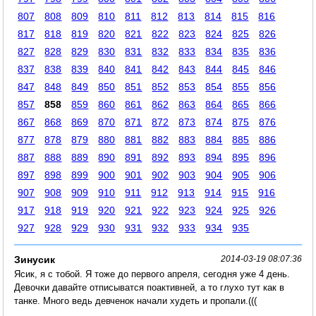
807
808
809
810
811
812
813
814
815
816
817
818
819
820
821
822
823
824
825
826
827
828
829
830
831
832
833
834
835
836
837
838
839
840
841
842
843
844
845
846
847
848
849
850
851
852
853
854
855
856
857
858
859
860
861
862
863
864
865
866
867
868
869
870
871
872
873
874
875
876
877
878
879
880
881
882
883
884
885
886
887
888
889
890
891
892
893
894
895
896
897
898
899
900
901
902
903
904
905
906
907
908
909
910
911
912
913
914
915
916
917
918
919
920
921
922
923
924
925
926
927
928
929
930
931
932
933
934
935
Зинусик
2014-03-19 08:07:36
Ясик, я с тобой. Я тоже до первого апреля, сегодня уже 4 день.
Девочки давайте отписыватся поактивней, а то глухо тут как в
танке. Много ведь девченок начали худеть и пропали.(((