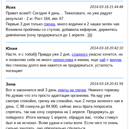
Ясик
2014-03-18 21:44:48
Привет всем!!! Сегодня 4 день... Тяжеловато, но уже радует
результат - 2 кг. Рост 164, вес 67.
Первые 3 дня только
гречка
, много водички и 2 чашки зелён чая.
Возникли проблемы со стулом, добавила кефирчик, держитесь
девчёночки (хочу продержаться до 1 апреля...))))
Юлия
2014-03-18 20:42:10
Настя, я с тобой)) Правда уже 2 дня,
сладкого
ужасно хочется, но
я позволяю себе не много
чернослива
и изюма, еще
чай
с
медом
,
без глюкозы долго мне кажется не продержаться, усталость
посещает
Зина
2014-03-18 20:41:56
Вот и закончился мой 3 день
диеты на гречке
. Немного торможу.
Но думаю что это просто адаптация организма. На еду уже
смотрю спокойно, гречку ем спокойно, пью 2 литра зеленого чая в
день. С 88 скинула до 84.900, сейчас весы брата попросила
спрятать, так как хочу сюрприза на 1 апреля. Продержусь до
победного. Итоги напишу 1 апреля, обрадую вас, чтобы стимул
был и не исчезал. Всем удачи и силы воли. Если чего то очень
сильно захотеть, оно обязательно сбудеться.