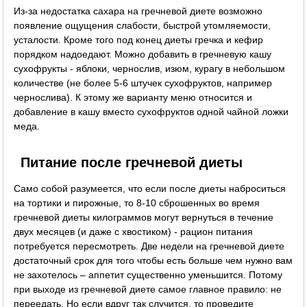
Из-за недостатка сахара на гречневой диете возможно
появление ощущения слабости, быстрой утомляемости,
усталости. Кроме того под конец диеты гречка и кефир
порядком надоедают. Можно добавить в гречневую кашу
сухофрукты - яблоки, чернослив, изюм, курагу в небольшом
количестве (не более 5-6 штучек сухофруктов, например
чернослива). К этому же варианту меню относится и
добавление в кашу вместо сухофруктов одной чайной ложки
меда.
Питание после гречневой диеты
Само собой разумеется, что если после диеты наброситься
на тортики и пирожные, то 8-10 сброшенных во время
гречневой диеты килограммов могут вернуться в течение
двух месяцев (и даже с хвостиком) - рацион питания
потребуется пересмотреть. Две недели на гречневой диете
достаточный срок для того чтобы есть больше чем нужно вам
не захотелось – аппетит существенно уменьшится. Потому
при выходе из гречневой диете самое главное правило: не
переедать. Но если вдруг так случится, то проведите