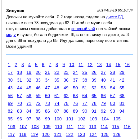
Зинусик
2014-03-18 09:10:34
Девочки не мучайте себя. Я 2 года назад сидела на
диете ГД
,
начала с веса 78 похудела до 62. Я чтоб не мучит себя
отсутсвием глюкозы добавляла в
зеленый чай
пол чайной ложки
меду
и вуаля, бегала бодрячком. Щас опять сижу на диете, за 3
дня с 88 кг похудела до 85. Иду дальше, переношу все отлично.
Всем удачи!!!
1
2
3
4
5
6
7
8
9
10
11
12
13
14
15
16
17
18
19
20
21
22
23
24
25
26
27
28
29
30
31
32
33
34
35
36
37
38
39
40
41
42
43
44
45
46
47
48
49
50
51
52
53
54
55
56
57
58
59
60
61
62
63
64
65
66
67
68
69
70
71
72
73
74
75
76
77
78
79
80
81
82
83
84
85
86
87
88
89
90
91
92
93
94
95
96
97
98
99
100
101
102
103
104
105
106
107
108
109
110
111
112
113
114
115
116
117
118
119
120
121
122
123
124
125
126