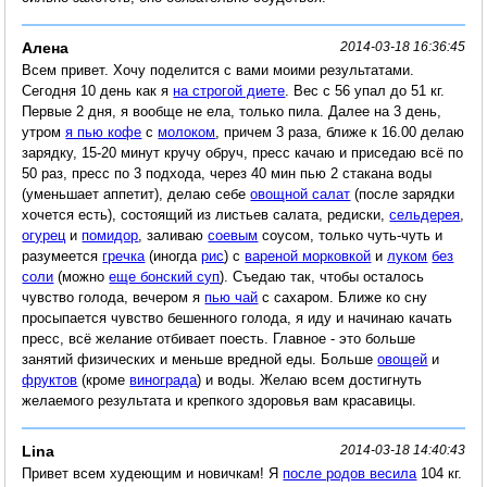
Алена
2014-03-18 16:36:45
Всем привет. Хочу поделится с вами моими результатами.
Сегодня 10 день как я
на строгой диете
. Вес с 56 упал до 51 кг.
Первые 2 дня, я вообще не ела, только пила. Далее на 3 день,
утром
я пью кофе
с
молоком
, причем 3 раза, ближе к 16.00 делаю
зарядку, 15-20 минут кручу обруч, пресс качаю и приседаю всё по
50 раз, пресс по 3 подхода, через 40 мин пью 2 стакана воды
(уменьшает аппетит), делаю себе
овощной салат
(после зарядки
хочется есть), состоящий из листьев салата, редиски,
сельдерея
,
огурец
и
помидор
, заливаю
соевым
соусом, только чуть-чуть и
разумеется
гречка
(иногда
рис
) с
вареной морковкой
и
луком
без
соли
(можно
еще бонский суп
). Съедаю так, чтобы осталось
чувство голода, вечером я
пью чай
с сахаром. Ближе ко сну
просыпается чувство бешенного голода, я иду и начинаю качать
пресс, всё желание отбивает поесть. Главное - это больше
занятий физических и меньше вредной еды. Больше
овощей
и
фруктов
(кроме
винограда
) и воды. Желаю всем достигнуть
желаемого результата и крепкого здоровья вам красавицы.
Lina
2014-03-18 14:40:43
Привет всем худеющим и новичкам! Я
после родов весила
104 кг.