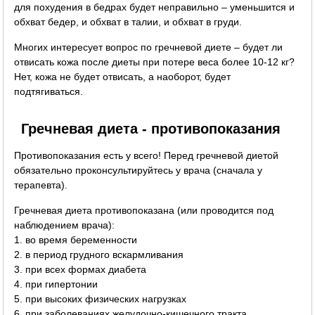
для похудения в бедрах будет неправильно – уменьшится и
обхват бедер, и обхват в талии, и обхват в груди.
Многих интересует вопрос по гречневой диете – будет ли
отвисать кожа после диеты при потере веса более 10-12 кг?
Нет, кожа не будет отвисать, а наоборот, будет
подтягиваться.
Гречневая диета - противопоказания
Противопоказания есть у всего! Перед гречневой диетой
обязательно проконсультируйтесь у врача (сначала у
терапевта).
Гречневая диета противопоказана (или проводится под
наблюдением врача):
1. во время беременности
2. в период грудного вскармливания
3. при всех формах диабета
4. при гипертонии
5. при высоких физических нагрузках
6. при заболеваниях желудочно-кишечного тракта