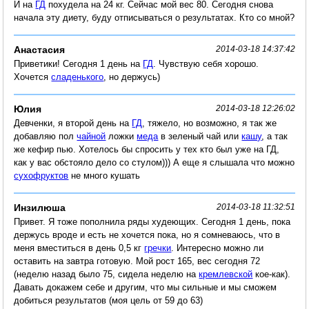
И на
ГД
похудела на 24 кг. Сейчас мой вес 80. Сегодня снова
начала эту диету, буду отписываться о результатах. Кто со мной?
Анастасия
2014-03-18 14:37:42
Приветики! Сегодня 1 день на
ГД
. Чувствую себя хорошо.
Хочется
сладенького
, но держусь)
Юлия
2014-03-18 12:26:02
Девченки, я второй день на
ГД
, тяжело, но возможно, я так же
добавляю пол
чайной
ложки
меда
в зеленый чай или
кашу
, а так
же кефир пью. Хотелось бы спросить у тех кто был уже на ГД,
как у вас обстояло дело со стулом))) А еще я слышала что можно
сухофруктов
не много кушать
Инзилюша
2014-03-18 11:32:51
Привет. Я тоже пополнила ряды худеющих. Сегодня 1 день, пока
держусь вроде и есть не хочется пока, но я сомневаюсь, что в
меня вместиться в день 0,5 кг
гречки
. Интересно можно ли
оставить на завтра готовую. Мой рост 165, вес сегодня 72
(неделю назад было 75, сидела неделю на
кремлевской
кое-как).
Давать докажем себе и другим, что мы сильные и мы сможем
добиться результатов (моя цель от 59 до 63)