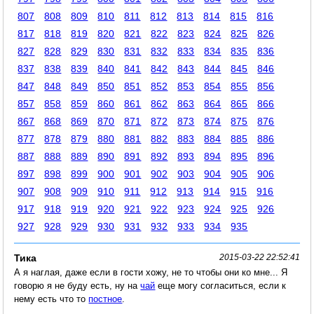
807
808
809
810
811
812
813
814
815
816
817
818
819
820
821
822
823
824
825
826
827
828
829
830
831
832
833
834
835
836
837
838
839
840
841
842
843
844
845
846
847
848
849
850
851
852
853
854
855
856
857
858
859
860
861
862
863
864
865
866
867
868
869
870
871
872
873
874
875
876
877
878
879
880
881
882
883
884
885
886
887
888
889
890
891
892
893
894
895
896
897
898
899
900
901
902
903
904
905
906
907
908
909
910
911
912
913
914
915
916
917
918
919
920
921
922
923
924
925
926
927
928
929
930
931
932
933
934
935
Тика
2015-03-22 22:52:41
А я наглая, даже если в гости хожу, не то чтобы они ко мне... Я
говорю я не буду есть, ну на
чай
еще могу согласиться, если к
нему есть что то
постное
.