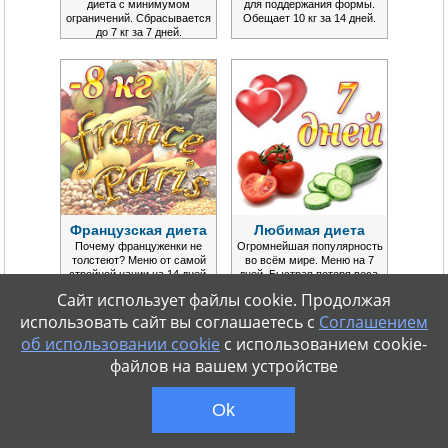
диета с минимумом
для поддержания формы.
ограничений. Сбрасывается
Обещает 10 кг за 14 дней.
до 7 кг за 7 дней.
Французская диета
Любимая диета
Почему француженки не
Огромнейшая популярность
толстеют? Меню от самой
во всём мире. Меню на 7
стройной нации на 14 дней.
дней. Быстрая потеря веса.
Сайт использует файлы cookie. Продолжая
использовать сайт вы соглашаетесь с
Соглашением
об использовании cookie
с использованием cookie-
файлов на вашем устройстве
Ok