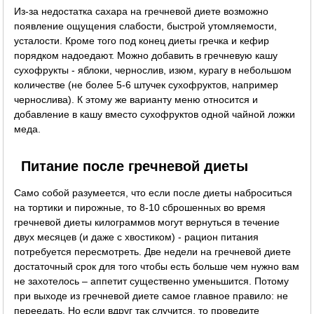
Из-за недостатка сахара на гречневой диете возможно
появление ощущения слабости, быстрой утомляемости,
усталости. Кроме того под конец диеты гречка и кефир
порядком надоедают. Можно добавить в гречневую кашу
сухофрукты - яблоки, чернослив, изюм, курагу в небольшом
количестве (не более 5-6 штучек сухофруктов, например
чернослива). К этому же варианту меню относится и
добавление в кашу вместо сухофруктов одной чайной ложки
меда.
Питание после гречневой диеты
Само собой разумеется, что если после диеты наброситься
на тортики и пирожные, то 8-10 сброшенных во время
гречневой диеты килограммов могут вернуться в течение
двух месяцев (и даже с хвостиком) - рацион питания
потребуется пересмотреть. Две недели на гречневой диете
достаточный срок для того чтобы есть больше чем нужно вам
не захотелось – аппетит существенно уменьшится. Потому
при выходе из гречневой диете самое главное правило: не
переедать. Но если вдруг так случится, то проведите