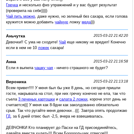
Гречка
и несколько физ упражнений и у вас будет результат
(проверила на себе)))))
Чай пить можно
, даже нужно, но зеленый без сахара, если голова
кружится можно добавить
чайную
ложку
меда
)))
Аньчутка
2015-03-22 21:42:20
Девочки!! С ума не сходите!
Чай
еще никому не вредил! Конечно
если в нем не 10
ложек
сахара!
Анна
2015-03-22 21:16:58
Если я выпила
чашку чая
- ничего страшного не будет?
Вероника
2015-03-22 21:13:18
Всем привет!!!! У меня был бы уже 8 день, но сегодня пришли
гости, накрывала на стол, при них гречку конечно не ела, так что
съела
3 печеных картошки
и
салата 2 ложки
, короче этот день не
считается((( У меня как 8-9дни как заколдованно обязательно
срыв. Так что ругайте меня девочки...(((. Завтра опять продолжаю
ГД
, за 6 дней отвес был -2,5, вчера не взвешивалась.
ДЕВЧОНКИ Кто планирует до Пасхи на ГД присоединяйтесь,
давайте вместе худеть!!! Всем Бооооольших отвесов!!!