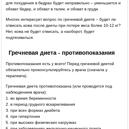
для похудения в бедрах будет неправильно – уменьшится и
обхват бедер, и обхват в талии, и обхват в груди.
Многих интересует вопрос по гречневой диете – будет ли
отвисать кожа после диеты при потере веса более 10-12 кг?
Нет, кожа не будет отвисать, а наоборот, будет
подтягиваться.
Гречневая диета - противопоказания
Противопоказания есть у всего! Перед гречневой диетой
обязательно проконсультируйтесь у врача (сначала у
терапевта).
Гречневая диета противопоказана (или проводится под
наблюдением врача):
1. во время беременности
2. в период грудного вскармливания
3. при всех формах диабета
4. при гипертонии
5. при высоких физических нагрузках
6. при заболеваниях желудочно-кишечного тракта