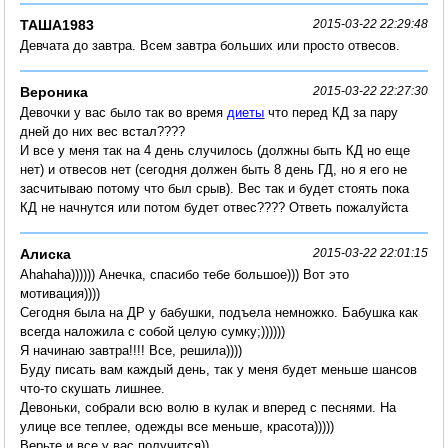
ТАША1983
2015-03-22 22:29:48
Девчата до завтра. Всем завтра больших или просто отвесов.
Вероника
2015-03-22 22:27:30
Девочки у вас было так во время
диеты
что перед КД за пару
дней до них вес встал????
И все у меня так на 4 день случилось (должны быть КД но еще
нет) и отвесов нет (сегодня должен быть 8 день ГД, но я его не
засчитываю потому что был срыв). Вес так и будет стоять пока
КД не начнутся или потом будет отвес???? Ответь пожалуйста
Алиска
2015-03-22 22:01:15
Ahahaha)))))) Анечка, спасибо тебе большое))) Вот это
мотивация))))
Сегодня была на ДР у бабушки, подъела немножко. Бабушка как
всегда наложила с собой целую сумку;))))))
Я начинаю завтра!!!! Все, решила))))
Буду писать вам каждый день, так у меня будет меньше шансов
что-то скушать лишнее.
Девоньки, собрали всю волю в кулак и вперед с песнями. На
улице все теплее, одежды все меньше, красота)))))
Верьте и все у вас получится))