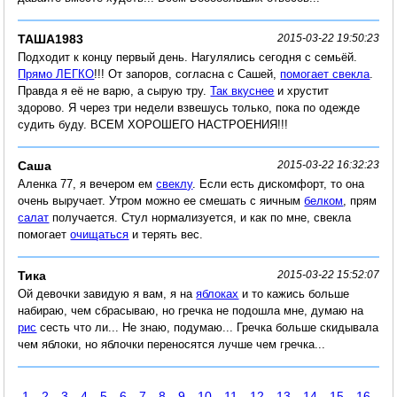
ТАША1983
2015-03-22 19:50:23
Подходит к концу первый день. Нагулялись сегодня с семьёй.
Прямо ЛЕГКО
!!! От запоров, согласна с Сашей,
помогает свекла
.
Правда я её не варю, а сырую тру.
Так вкуснее
и хрустит
здорово. Я через три недели взвешусь только, пока по одежде
судить буду. ВСЕМ ХОРОШЕГО НАСТРОЕНИЯ!!!
Саша
2015-03-22 16:32:23
Аленка 77, я вечером ем
свеклу
. Если есть дискомфорт, то она
очень выручает. Утром можно ее смешать с яичным
белком
, прям
салат
получается. Стул нормализуется, и как по мне, свекла
помогает
очищаться
и терять вес.
Тика
2015-03-22 15:52:07
Ой девочки завидую я вам, я на
яблоках
и то кажись больше
набираю, чем сбрасываю, но гречка не подошла мне, думаю на
рис
сесть что ли... Не знаю, подумаю... Гречка больше скидывала
чем яблоки, но яблочки переносятся лучше чем гречка...
1
2
3
4
5
6
7
8
9
10
11
12
13
14
15
16