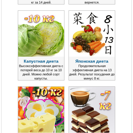
кг за 14 дней.
вернется.
Капустная диета
Японская диета
Высокоэффективная диета с
Продолжительная
потерей веса до 10 кг за 10
эффективная диета на 13
дней. Можно любой сорт
дней. Результат похудения до
капусты.
минус 8 кг.