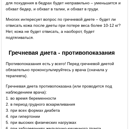
для похудения в бедрах будет неправильно – уменьшится и
обхват бедер, и обхват в талии, и обхват в груди.
Многих интересует вопрос по гречневой диете – будет ли
отвисать кожа после диеты при потере веса более 10-12 кг?
Нет, кожа не будет отвисать, а наоборот, будет
подтягиваться.
Гречневая диета - противопоказания
Противопоказания есть у всего! Перед гречневой диетой
обязательно проконсультируйтесь у врача (сначала у
терапевта).
Гречневая диета противопоказана (или проводится под
наблюдением врача):
1. во время беременности
2. в период грудного вскармливания
3. при всех формах диабета
4. при гипертонии
5. при высоких физических нагрузках
6. при заболеваниях желудочно-кишечного тракта