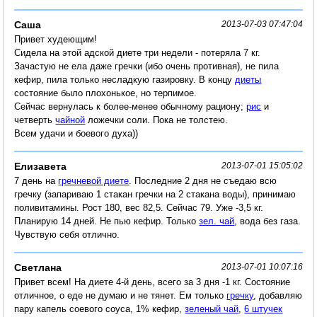
Саша
2013-07-03 07:47:04
Привет худеющим!
Сидела на этой адской диете три недели - потеряла 7 кг.
Зачастую не ела даже гречки (ибо очень противная), не пила
кефир, пила только несладкую газировку. В концу
диеты
состояние было плохонькое, но терпимое.
Сейчас вернулась к более-менее обычному рациону;
рис
и
четверть
чайной
ложечки соли. Пока не толстею.
Всем удачи и боевого духа))
Елизавета
2013-07-01 15:05:02
7 день на
гречневой диете
. Последние 2 дня не съедаю всю
гречку (запариваю 1 стакан гречки на 2 стакана воды), принимаю
поливитамины. Рост 180, вес 82,5. Сейчас 79. Уже -3,5 кг.
Планирую 14 дней. Не пью кефир. Только
зел. чай
, вода без газа.
Чувствую себя отлично.
Светлана
2013-07-01 10:07:16
Привет всем! На диете 4-й день, всего за 3 дня -1 кг. Состояние
отличное, о еде не думаю и не тянет. Ем только
гречку
, добавляю
пару капель соевого соуса, 1% кефир,
зеленый чай
,
6 штучек