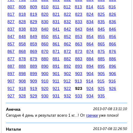
807
808
809
810
811
812
813
814
815
816
817
818
819
820
821
822
823
824
825
826
827
828
829
830
831
832
833
834
835
836
837
838
839
840
841
842
843
844
845
846
847
848
849
850
851
852
853
854
855
856
857
858
859
860
861
862
863
864
865
866
867
868
869
870
871
872
873
874
875
876
877
878
879
880
881
882
883
884
885
886
887
888
889
890
891
892
893
894
895
896
897
898
899
900
901
902
903
904
905
906
907
908
909
910
911
912
913
914
915
916
917
918
919
920
921
922
923
924
925
926
927
928
929
930
931
932
933
934
935
Анечка
2013-07-08 13:11:10
Сегодня 4 день и результат всего 1 кг...! От
гречки
уже плохо!
Натали
2013-07-08 11:26:50