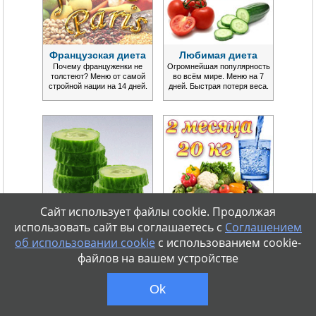
Французская диета
Любимая диета
Почему француженки не
Огромнейшая популярность
толстеют? Меню от самой
во всём мире. Меню на 7
стройной нации на 14 дней.
дней. Быстрая потеря веса.
Сайт использует файлы cookie. Продолжая
использовать сайт вы соглашаетесь с
Соглашением
Огуречная диета
Диета Монтиньяка
об использовании cookie
с использованием cookie-
Сезонная популярная диета в
Эффективная система
файлов на вашем устройстве
варианте меню на 7 дней.
питания. Нормализация
Потеря веса до 5 кг.
обмена веществ. Надолго.
Ok