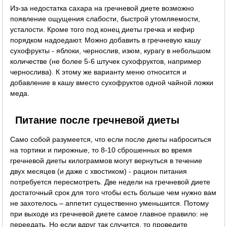
Из-за недостатка сахара на гречневой диете возможно
появление ощущения слабости, быстрой утомляемости,
усталости. Кроме того под конец диеты гречка и кефир
порядком надоедают. Можно добавить в гречневую кашу
сухофрукты - яблоки, чернослив, изюм, курагу в небольшом
количестве (не более 5-6 штучек сухофруктов, например
чернослива). К этому же варианту меню относится и
добавление в кашу вместо сухофруктов одной чайной ложки
меда.
Питание после гречневой диеты
Само собой разумеется, что если после диеты наброситься
на тортики и пирожные, то 8-10 сброшенных во время
гречневой диеты килограммов могут вернуться в течение
двух месяцев (и даже с хвостиком) - рацион питания
потребуется пересмотреть. Две недели на гречневой диете
достаточный срок для того чтобы есть больше чем нужно вам
не захотелось – аппетит существенно уменьшится. Потому
при выходе из гречневой диете самое главное правило: не
переедать. Но если вдруг так случится, то проведите