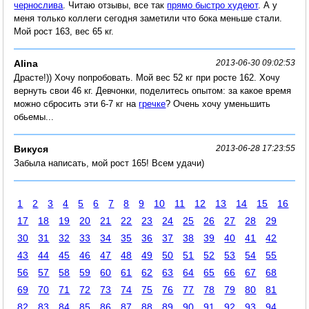
чернослива
. Читаю отзывы, все так
прямо быстро худеют
. А у
меня только коллеги сегодня заметили что бока меньше стали.
Мой рост 163, вес 65 кг.
Alina
2013-06-30 09:02:53
Драсте!)) Хочу попробовать. Мой вес 52 кг при росте 162. Хочу
вернуть свои 46 кг. Девчонки, поделитесь опытом: за какое время
можно сбросить эти 6-7 кг на
гречке
? Очень хочу уменьшить
обьемы...
Викуся
2013-06-28 17:23:55
Забыла написать, мой рост 165! Всем удачи)
1
2
3
4
5
6
7
8
9
10
11
12
13
14
15
16
17
18
19
20
21
22
23
24
25
26
27
28
29
30
31
32
33
34
35
36
37
38
39
40
41
42
43
44
45
46
47
48
49
50
51
52
53
54
55
56
57
58
59
60
61
62
63
64
65
66
67
68
69
70
71
72
73
74
75
76
77
78
79
80
81
82
83
84
85
86
87
88
89
90
91
92
93
94