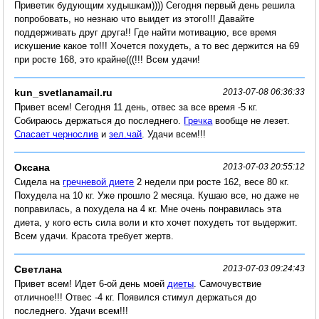
Приветик будующим худышкам)))) Сегодня первый день решила
попробовать, но незнаю что выидет из этого!!! Давайте
поддерживать друг друга!! Где найти мотивацию, все время
искушение какое то!!! Хочется похудеть, а то вес держится на 69
при росте 168, это крайне(((!!! Всем удачи!
kun_svetlanamail.ru
2013-07-08 06:36:33
Привет всем! Сегодня 11 день, отвес за все время -5 кг.
Собираюсь держаться до последнего.
Гречка
вообще не лезет.
Спасает чернослив
и
зел.чай
. Удачи всем!!!
Оксана
2013-07-03 20:55:12
Сидела на
гречневой диете
2 недели при росте 162, весе 80 кг.
Похудела на 10 кг. Уже прошло 2 месяца. Кушаю все, но даже не
поправилась, а похудела на 4 кг. Мне очень понравилась эта
диета, у кого есть сила воли и кто хочет похудеть тот выдержит.
Всем удачи. Красота требует жертв.
Cветлана
2013-07-03 09:24:43
Привет всем! Идет 6-ой день моей
диеты
. Самочувствие
отличное!!! Отвес -4 кг. Появился стимул держаться до
последнего. Удачи всем!!!