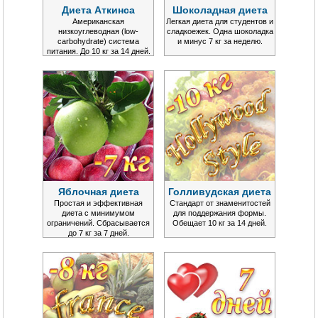
Диета Аткинса
Шоколадная диета
Американская
Легкая диета для студентов и
низкоуглеводная (low-
сладкоежек. Одна шоколадка
carbohydrate) система
и минус 7 кг за неделю.
питания. До 10 кг за 14 дней.
Яблочная диета
Голливудская диета
Простая и эффективная
Стандарт от знаменитостей
диета с минимумом
для поддержания формы.
ограничений. Сбрасывается
Обещает 10 кг за 14 дней.
до 7 кг за 7 дней.