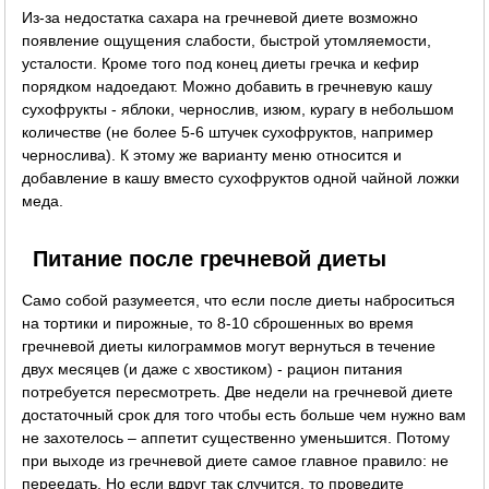
Из-за недостатка сахара на гречневой диете возможно
появление ощущения слабости, быстрой утомляемости,
усталости. Кроме того под конец диеты гречка и кефир
порядком надоедают. Можно добавить в гречневую кашу
сухофрукты - яблоки, чернослив, изюм, курагу в небольшом
количестве (не более 5-6 штучек сухофруктов, например
чернослива). К этому же варианту меню относится и
добавление в кашу вместо сухофруктов одной чайной ложки
меда.
Питание после гречневой диеты
Само собой разумеется, что если после диеты наброситься
на тортики и пирожные, то 8-10 сброшенных во время
гречневой диеты килограммов могут вернуться в течение
двух месяцев (и даже с хвостиком) - рацион питания
потребуется пересмотреть. Две недели на гречневой диете
достаточный срок для того чтобы есть больше чем нужно вам
не захотелось – аппетит существенно уменьшится. Потому
при выходе из гречневой диете самое главное правило: не
переедать. Но если вдруг так случится, то проведите