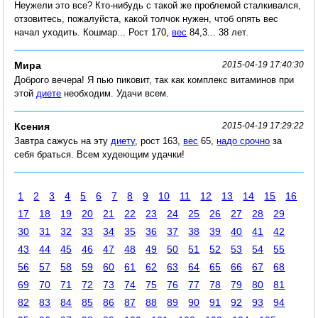
Неужели это все? Кто-нибудь с такой же проблемой сталкивался,
отзовитесь, пожалуйста, какой толчок нужен, чтоб опять вес
начал уходить. Кошмар... Рост 170,
вес
84,3... 38 лет.
Мира
2015-04-19 17:40:30
Доброго вечера! Я пью пиковит, так как комплекс витаминов при
этой
диете
необходим. Удачи всем.
Ксения
2015-04-19 17:29:22
Завтра сажусь на эту
диету
, рост 163,
вес
65,
надо срочно
за
себя браться. Всем худеющим удачки!
1
2
3
4
5
6
7
8
9
10
11
12
13
14
15
16
17
18
19
20
21
22
23
24
25
26
27
28
29
30
31
32
33
34
35
36
37
38
39
40
41
42
43
44
45
46
47
48
49
50
51
52
53
54
55
56
57
58
59
60
61
62
63
64
65
66
67
68
69
70
71
72
73
74
75
76
77
78
79
80
81
82
83
84
85
86
87
88
89
90
91
92
93
94