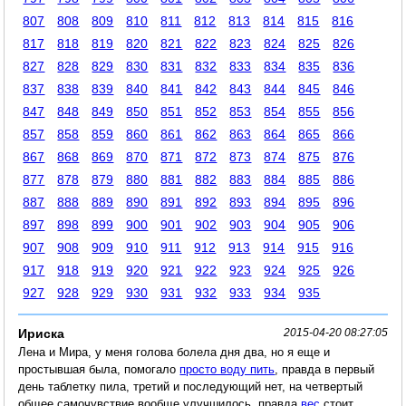
807
808
809
810
811
812
813
814
815
816
817
818
819
820
821
822
823
824
825
826
827
828
829
830
831
832
833
834
835
836
837
838
839
840
841
842
843
844
845
846
847
848
849
850
851
852
853
854
855
856
857
858
859
860
861
862
863
864
865
866
867
868
869
870
871
872
873
874
875
876
877
878
879
880
881
882
883
884
885
886
887
888
889
890
891
892
893
894
895
896
897
898
899
900
901
902
903
904
905
906
907
908
909
910
911
912
913
914
915
916
917
918
919
920
921
922
923
924
925
926
927
928
929
930
931
932
933
934
935
Ириска
2015-04-20 08:27:05
Лена и Мира, у меня голова болела дня два, но я еще и
простывшая была, помогало
просто воду пить
, правда в первый
день таблетку пила, третий и последующий нет, на четвертый
общее самочувствие вообще улучшилось, правда
вес
стоит...