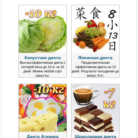
Капустная диета
Японская диета
Высокоэффективная диета с
Продолжительная
потерей веса до 10 кг за 10
эффективная диета на 13
дней. Можно любой сорт
дней. Результат похудения до
капусты.
минус 8 кг.
Диета Аткинса
Шоколадная диета