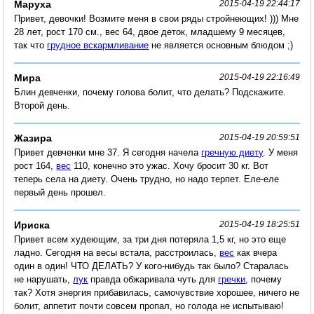
Маруха
2015-04-19 22:44:17
Привет, девочки! Возмите меня в свои ряды стройнеющих! ))) Мне
28 лет, рост 170 см., вес 64, двое деток, младшему 9 месяцев,
так что
грудное вскармливание
не является основным блюдом ;)
Мира
2015-04-19 22:16:49
Блин девченки, почему голова болит, что делать? Подскажите.
Второй день.
Жазира
2015-04-19 20:59:51
Привет девченки мне 37. Я сегодня начела
гречную диету
. У меня
рост 164,
вес
110, конечно это ужас. Хочу бросит 30 кг. Вот
теперь села на диету. Очень трудно, но надо терпет. Еле-еле
первый день прошел.
Ириска
2015-04-19 18:25:51
Привет всем худеющим, за три дня потеряла 1,5 кг, но это еще
ладно. Сегодня на весы встала, расстроилась,
вес
как вчера
один в один! ЧТО ДЕЛАТЬ? У кого-нибудь так было? Старалась
не нарушать,
лук
правда обжаривала чуть для
гречки
, почему
так? Хотя энергия прибавилась, самочувствие хорошее, ничего не
болит, аппетит почти совсем пропал, но голода не испытываю!