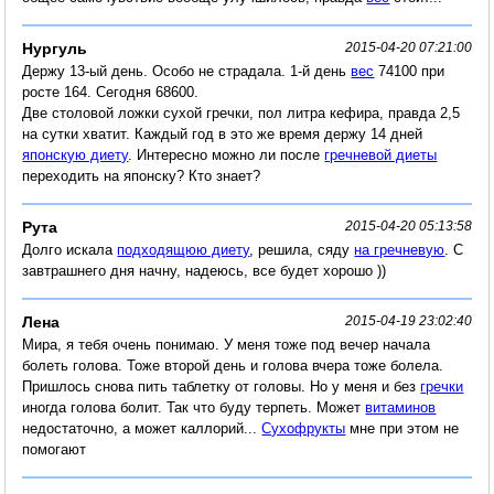
Нургуль
2015-04-20 07:21:00
Держу 13-ый день. Особо не страдала. 1-й день
вес
74100 при
росте 164. Сегодня 68600.
Две столовой ложки сухой гречки, пол литра кефира, правда 2,5
на сутки хватит. Каждый год в это же время держу 14 дней
японскую диету
. Интересно можно ли после
гречневой диеты
переходить на японску? Кто знает?
Рута
2015-04-20 05:13:58
Долго искала
подходящюю диету
, решила, сяду
на гречневую
. С
завтрашнего дня начну, надеюсь, все будет хорошо ))
Лена
2015-04-19 23:02:40
Мира, я тебя очень понимаю. У меня тоже под вечер начала
болеть голова. Тоже второй день и голова вчера тоже болела.
Пришлось снова пить таблетку от головы. Но у меня и без
гречки
иногда голова болит. Так что буду терпеть. Может
витаминов
недостаточно, а может каллорий...
Сухофрукты
мне при этом не
помогают