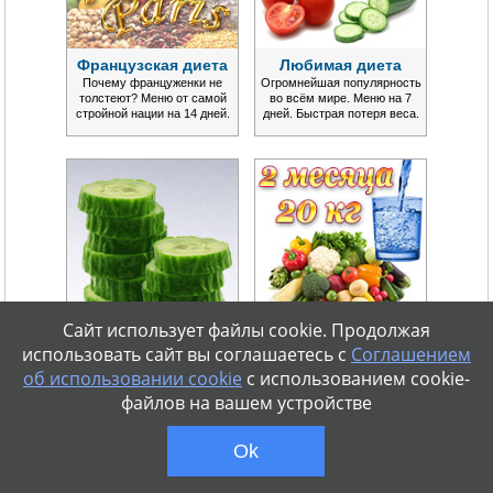
Французская диета
Любимая диета
Почему француженки не
Огромнейшая популярность
толстеют? Меню от самой
во всём мире. Меню на 7
стройной нации на 14 дней.
дней. Быстрая потеря веса.
Сайт использует файлы cookie. Продолжая
Огуречная диета
Диета Монтиньяка
использовать сайт вы соглашаетесь с
Соглашением
Сезонная популярная диета в
Эффективная система
об использовании cookie
с использованием cookie-
варианте меню на 7 дней.
питания. Нормализация
Потеря веса до 5 кг.
обмена веществ. Надолго.
файлов на вашем устройстве
Ok