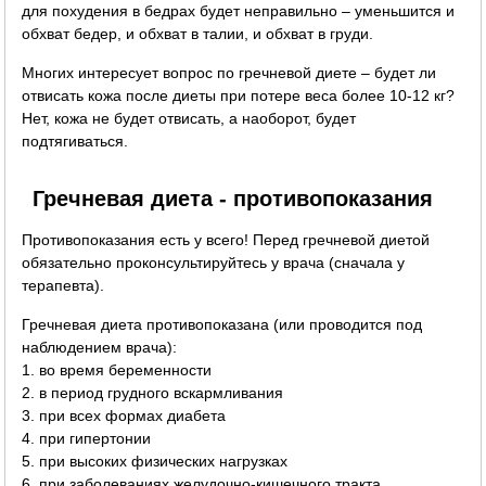
для похудения в бедрах будет неправильно – уменьшится и
обхват бедер, и обхват в талии, и обхват в груди.
Многих интересует вопрос по гречневой диете – будет ли
отвисать кожа после диеты при потере веса более 10-12 кг?
Нет, кожа не будет отвисать, а наоборот, будет
подтягиваться.
Гречневая диета - противопоказания
Противопоказания есть у всего! Перед гречневой диетой
обязательно проконсультируйтесь у врача (сначала у
терапевта).
Гречневая диета противопоказана (или проводится под
наблюдением врача):
1. во время беременности
2. в период грудного вскармливания
3. при всех формах диабета
4. при гипертонии
5. при высоких физических нагрузках
6. при заболеваниях желудочно-кишечного тракта