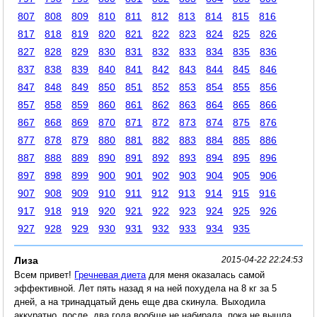
807
808
809
810
811
812
813
814
815
816
817
818
819
820
821
822
823
824
825
826
827
828
829
830
831
832
833
834
835
836
837
838
839
840
841
842
843
844
845
846
847
848
849
850
851
852
853
854
855
856
857
858
859
860
861
862
863
864
865
866
867
868
869
870
871
872
873
874
875
876
877
878
879
880
881
882
883
884
885
886
887
888
889
890
891
892
893
894
895
896
897
898
899
900
901
902
903
904
905
906
907
908
909
910
911
912
913
914
915
916
917
918
919
920
921
922
923
924
925
926
927
928
929
930
931
932
933
934
935
Лиза
2015-04-22 22:24:53
Всем привет!
Гречневая диета
для меня оказалась самой
эффективной. Лет пять назад я на ней похудела на 8 кг за 5
дней, а на тринадцатый день еще два скинула. Выходила
аккуратно, после, два года вообще не набирала, пока не вышла