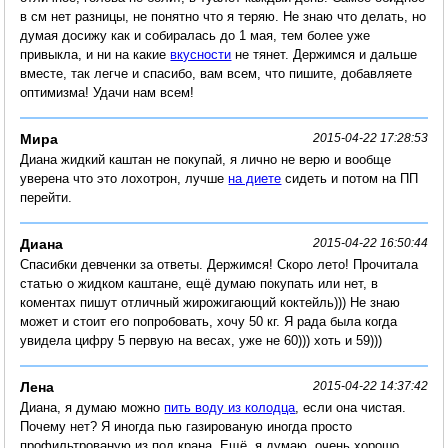
в см нет разницы, не понятно что я теряю. Не знаю что делать, но
думая досижу как и собиралась до 1 мая, тем более уже
привыкла, и ни на какие
вкусности
не тянет. Держимся и дальше
вместе, так легче и спасибо, вам всем, что пишите, добавляете
оптимизма! Удачи нам всем!
Мира
2015-04-22 17:28:53
Диана жидкий каштан не покупай, я лично не верю и вообще
уверена что это лохотрон, лучше
на диете
сидеть и потом на ПП
перейти.
Диана
2015-04-22 16:50:44
Спасибки девченки за ответы. Держимся! Скоро лето! Прочитала
статью о жидком каштане, ещё думаю покупать или нет, в
коментах пишут отличный жирожигающий коктейль))) Не знаю
может и стоит его попробовать, хочу 50 кг. Я рада была когда
увидела цифру 5 первую на весах, уже не 60))) хоть и 59)))
Лена
2015-04-22 14:37:42
Диана, я думаю можно
пить воду из колодца
, если она чистая.
Почему нет? Я иногда пью газированую иногда просто
профильтрованую из под крана. Ещё, я думаю, очень хорошо