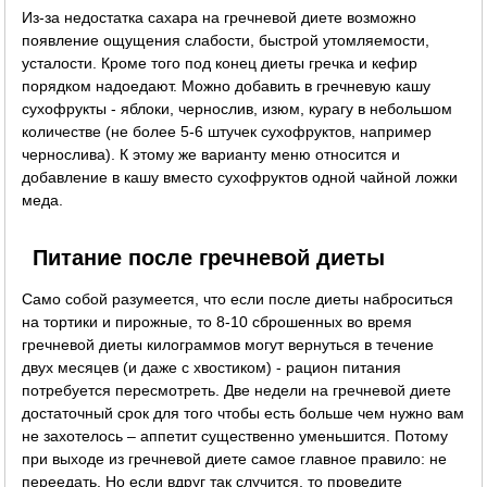
Из-за недостатка сахара на гречневой диете возможно
появление ощущения слабости, быстрой утомляемости,
усталости. Кроме того под конец диеты гречка и кефир
порядком надоедают. Можно добавить в гречневую кашу
сухофрукты - яблоки, чернослив, изюм, курагу в небольшом
количестве (не более 5-6 штучек сухофруктов, например
чернослива). К этому же варианту меню относится и
добавление в кашу вместо сухофруктов одной чайной ложки
меда.
Питание после гречневой диеты
Само собой разумеется, что если после диеты наброситься
на тортики и пирожные, то 8-10 сброшенных во время
гречневой диеты килограммов могут вернуться в течение
двух месяцев (и даже с хвостиком) - рацион питания
потребуется пересмотреть. Две недели на гречневой диете
достаточный срок для того чтобы есть больше чем нужно вам
не захотелось – аппетит существенно уменьшится. Потому
при выходе из гречневой диете самое главное правило: не
переедать. Но если вдруг так случится, то проведите