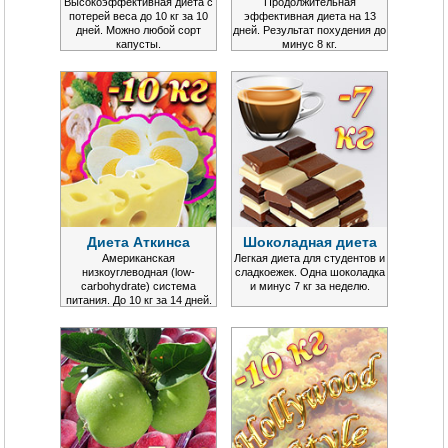
Высокоэффективная диета с
Продолжительная
потерей веса до 10 кг за 10
эффективная диета на 13
дней. Можно любой сорт
дней. Результат похудения до
капусты.
минус 8 кг.
Диета Аткинса
Шоколадная диета
Американская
Легкая диета для студентов и
низкоуглеводная (low-
сладкоежек. Одна шоколадка
carbohydrate) система
и минус 7 кг за неделю.
питания. До 10 кг за 14 дней.