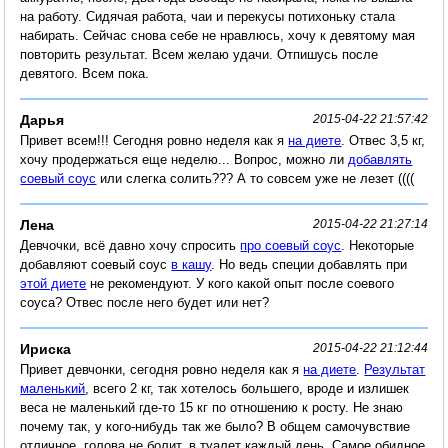
на работу. Сидячая работа, чаи и перекусы потихоньку стала
набирать. Сейчас снова себе не нравлюсь, хочу к девятому мая
повторить результат. Всем желаю удачи. Отпишусь после
девятого. Всем пока.
Дарья
2015-04-22 21:57:42
Привет всем!!! Сегодня ровно неделя как я
на диете
. Отвес 3,5 кг,
хочу продержаться еще неделю... Вопрос, можно ли
добавлять
соевый соус
или слегка солить??? А то совсем уже не лезет ((((
Лена
2015-04-22 21:27:14
Девчочки, всё давно хочу спросить
про соевый соус
. Некоторые
добавляют соевый соус
в кашу
. Но ведь специи добавлять при
этой диете
не рекомендуют. У кого какой опыт после соевого
соуса? Отвес после него будет или нет?
Ириска
2015-04-22 21:12:44
Привет девчонки, сегодня ровно неделя как я
на диете
.
Результат
маленький
, всего 2 кг, так хотелось большего, вроде и излишек
веса не маленький где-то 15 кг по отношению к росту. Не знаю
почему так, у кого-нибудь так же было? В общем самочувствие
отличное, голова не болит, в туалет каждый день. Самое обидное