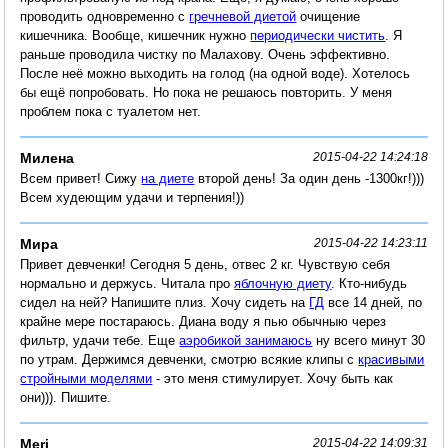
проводить одновременно с
гречневой диетой
очищение
кишечника. Вообще, кишечник нужно
периодически чистить
. Я
раньше проводила чистку по Малахову. Очень эффективно.
После неё можно выходить на голод (на одной воде). Хотелось
бы ещё попробовать. Но пока не решаюсь повторить. У меня
проблем пока с туалетом нет.
Милена
2015-04-22 14:24:18
Всем привет! Сижу
на диете
второй день! За один день -1300кг!)))
Всем худеющим удачи и терпения!))
Мира
2015-04-22 14:23:11
Привет девченки! Сегодня 5 день, отвес 2 кг. Чувствую себя
нормально и держусь. Читала про
яблочную диету
. Кто-нибудь
сидел на ней? Напишите плиз. Хочу сидеть на
ГД
все 14 дней, по
крайне мере постараюсь. Диана воду я пью обычныю через
фильтр, удачи тебе. Еще
аэробикой занимаюсь
ну всего минут 30
по утрам. Держимся девченки, смотрю всякие клипы с
красивыми
стройными моделями
- это меня стимулирует. Хочу быть как
они))). Пишите.
Meri
2015-04-22 14:09:31