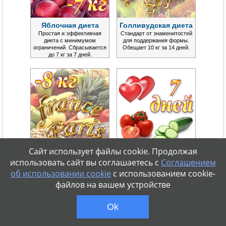
Яблочная диета
Голливудская диета
Простая и эффективная
Стандарт от знаменитостей
диета с минимумом
для поддержания формы.
ограничений. Сбрасывается
Обещает 10 кг за 14 дней.
до 7 кг за 7 дней.
Сайт использует файлы cookie. Продолжая
Французская диета
Любимая диета
использовать сайт вы соглашаетесь с
Соглашением
Почему француженки не
Огромнейшая популярность
толстеют? Меню от самой
во всём мире. Меню на 7
об использовании cookie
с использованием cookie-
стройной нации на 14 дней.
дней. Быстрая потеря веса.
файлов на вашем устройстве
Ok