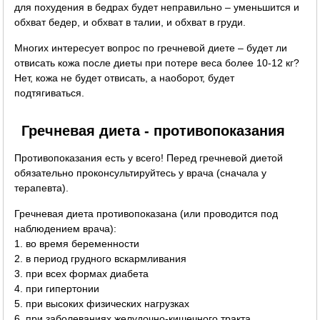
для похудения в бедрах будет неправильно – уменьшится и
обхват бедер, и обхват в талии, и обхват в груди.
Многих интересует вопрос по гречневой диете – будет ли
отвисать кожа после диеты при потере веса более 10-12 кг?
Нет, кожа не будет отвисать, а наоборот, будет
подтягиваться.
Гречневая диета - противопоказания
Противопоказания есть у всего! Перед гречневой диетой
обязательно проконсультируйтесь у врача (сначала у
терапевта).
Гречневая диета противопоказана (или проводится под
наблюдением врача):
1. во время беременности
2. в период грудного вскармливания
3. при всех формах диабета
4. при гипертонии
5. при высоких физических нагрузках
6. при заболеваниях желудочно-кишечного тракта