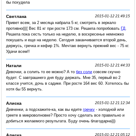
бы похудела
Светлана
2015-01-12 21:49:15
Привет всем, за 2 месяца набрала 5 кг, смотреть в зеркало
противно(((( Вес 81 кг при росте 173 см. Решила попробовать
ГД
.
Решила пока сесть только на неделю, в воскресенье немножко
покушать и еще на неделю. Сегодня заканчивается второй день,
держусь, гречка и кефир 1%. Мечтаю вернуть прежний вес - 75 кг.
Удачи всем!!
Натали
2015-01-12 21:44:33
Девочки, а солить то ее можно? А то
без соли
совсем скучно
будет. С завтрашнего дня буду держать. Мне 35, первый во 2
классе учится, дочь в садике. При росте 164 вес 60. Хотелось бы
хотя бы 55 вернуть.
Алиска
2015-01-12 21:12:34
Девченки, а подскажите-ка, как вы едите
гречку
- холодной или
греете в микроволновке? Просто хочу сделать все правильно и
добиться желаемого результата. Буду очень благодарна)))
Алиска
2015-01-12 21:05:12