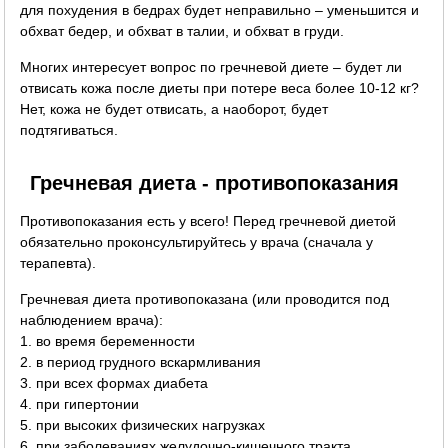
для похудения в бедрах будет неправильно – уменьшится и
обхват бедер, и обхват в талии, и обхват в груди.
Многих интересует вопрос по гречневой диете – будет ли
отвисать кожа после диеты при потере веса более 10-12 кг?
Нет, кожа не будет отвисать, а наоборот, будет
подтягиваться.
Гречневая диета - противопоказания
Противопоказания есть у всего! Перед гречневой диетой
обязательно проконсультируйтесь у врача (сначала у
терапевта).
Гречневая диета противопоказана (или проводится под
наблюдением врача):
1. во время беременности
2. в период грудного вскармливания
3. при всех формах диабета
4. при гипертонии
5. при высоких физических нагрузках
6. при заболеваниях желудочно-кишечного тракта