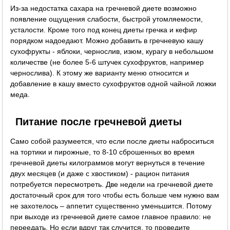
Из-за недостатка сахара на гречневой диете возможно
появление ощущения слабости, быстрой утомляемости,
усталости. Кроме того под конец диеты гречка и кефир
порядком надоедают. Можно добавить в гречневую кашу
сухофрукты - яблоки, чернослив, изюм, курагу в небольшом
количестве (не более 5-6 штучек сухофруктов, например
чернослива). К этому же варианту меню относится и
добавление в кашу вместо сухофруктов одной чайной ложки
меда.
Питание после гречневой диеты
Само собой разумеется, что если после диеты наброситься
на тортики и пирожные, то 8-10 сброшенных во время
гречневой диеты килограммов могут вернуться в течение
двух месяцев (и даже с хвостиком) - рацион питания
потребуется пересмотреть. Две недели на гречневой диете
достаточный срок для того чтобы есть больше чем нужно вам
не захотелось – аппетит существенно уменьшится. Потому
при выходе из гречневой диете самое главное правило: не
переедать. Но если вдруг так случится, то проведите