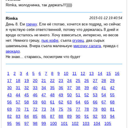
Rimka, молодчинка, так держать!!!)))))
Rimka
2015-01-12 19:40:54
День 8. Ем
гречку
. Еле её глотаю, хочется все подряд, но сейчас
я чувствую себя ответственной, потому что держалась 8 дней и
вроде осталось не много. Хочу взвеситься, интересно, но весов
нет. Немного грешу,
пью кофе
, съела
огурец
, два сырых
шампиньона. Вчера съела маленькую
мисочку салата
, правда с
авокадо
.
Не знаю... стараюсь, посмотрим что будет
1
2
3
4
5
6
7
8
9
10
11
12
13
14
15
16
17
18
19
20
21
22
23
24
25
26
27
28
29
30
31
32
33
34
35
36
37
38
39
40
41
42
43
44
45
46
47
48
49
50
51
52
53
54
55
56
57
58
59
60
61
62
63
64
65
66
67
68
69
70
71
72
73
74
75
76
77
78
79
80
81
82
83
84
85
86
87
88
89
90
91
92
93
94
95
96
97
98
99
100
101
102
103
104
105