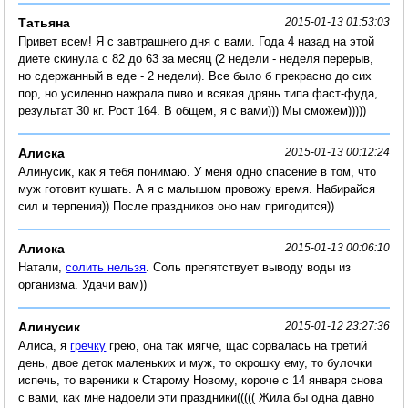
Татьяна
2015-01-13 01:53:03
Привет всем! Я с завтрашнего дня с вами. Года 4 назад на этой
диете скинула с 82 до 63 за месяц (2 недели - неделя перерыв,
но сдержанный в еде - 2 недели). Все было б прекрасно до сих
пор, но усиленно нажрала пиво и всякая дрянь типа фаст-фуда,
результат 30 кг. Рост 164. В общем, я с вами))) Мы сможем)))))
Алиска
2015-01-13 00:12:24
Алинусик, как я тебя понимаю. У меня одно спасение в том, что
муж готовит кушать. А я с малышом провожу время. Набирайся
сил и терпения)) После праздников оно нам пригодится))
Алиска
2015-01-13 00:06:10
Натали,
солить нельзя
. Соль препятствует выводу воды из
организма. Удачи вам))
Алинусик
2015-01-12 23:27:36
Алиса, я
гречку
грею, она так мягче, щас сорвалась на третий
день, двое деток маленьких и муж, то окрошку ему, то булочки
испечь, то вареники к Старому Новому, короче с 14 января снова
с вами, как мне надоели эти праздники((((( Жила бы одна давно