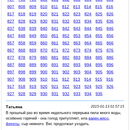
807
808
809
810
811
812
813
814
815
816
817
818
819
820
821
822
823
824
825
826
827
828
829
830
831
832
833
834
835
836
837
838
839
840
841
842
843
844
845
846
847
848
849
850
851
852
853
854
855
856
857
858
859
860
861
862
863
864
865
866
867
868
869
870
871
872
873
874
875
876
877
878
879
880
881
882
883
884
885
886
887
888
889
890
891
892
893
894
895
896
897
898
899
900
901
902
903
904
905
906
907
908
909
910
911
912
913
914
915
916
917
918
919
920
921
922
923
924
925
926
927
928
929
930
931
932
933
934
935
Татьяна
2015-01-13 01:57:15
В прошлый раз во время недельного перерыва пила много воды,
особенно горячей - она голод притупляет, ела
варен.мясо
,
фрукты
, сыр немного. Вес продолжал уходить.