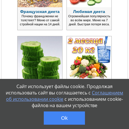
Французская диета
Любимая диета
Почему француженки не
Огромнейшая популярность
толстеют? Меню от самой
во всём мире. Меню на 7
стройной нации на 14 дней.
дней. Быстрая потеря веса.
Огуречная диета
Диета Монтиньяка
Сайт использует файлы cookie. Продолжая
Сезонная популярная диета в
Эффективная система
использовать сайт вы соглашаетесь с
Соглашением
варианте меню на 7 дней.
питания. Нормализация
об использовании cookie
с использованием cookie-
Потеря веса до 5 кг.
обмена веществ. Надолго.
файлов на вашем устройстве
Ok