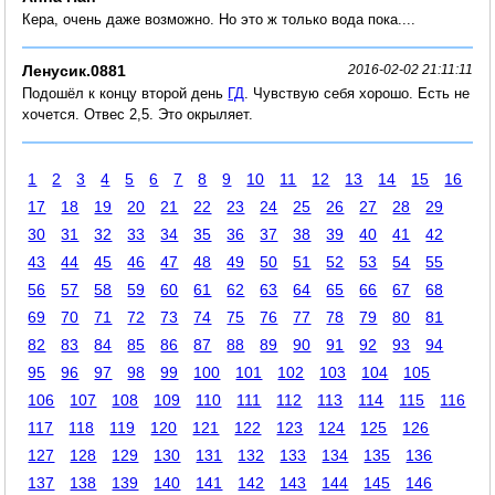
Кера, очень даже возможно. Но это ж только вода пока....
Ленусик.0881
2016-02-02 21:11:11
Подошёл к концу второй день
ГД
. Чувствую себя хорошо. Есть не
хочется. Отвес 2,5. Это окрыляет.
1
2
3
4
5
6
7
8
9
10
11
12
13
14
15
16
17
18
19
20
21
22
23
24
25
26
27
28
29
30
31
32
33
34
35
36
37
38
39
40
41
42
43
44
45
46
47
48
49
50
51
52
53
54
55
56
57
58
59
60
61
62
63
64
65
66
67
68
69
70
71
72
73
74
75
76
77
78
79
80
81
82
83
84
85
86
87
88
89
90
91
92
93
94
95
96
97
98
99
100
101
102
103
104
105
106
107
108
109
110
111
112
113
114
115
116
117
118
119
120
121
122
123
124
125
126
127
128
129
130
131
132
133
134
135
136
137
138
139
140
141
142
143
144
145
146