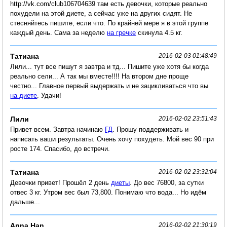
http://vk.com/club106704639 там есть девочки, которые реально
похудели на этой диете, а сейчас уже на других сидят. Не
стесняйтесь пишите, если что. По крайней мере я в этой группе
каждый день. Сама за неделю
на гречке
скинула 4.5 кг.
Татиана
2016-02-03 01:48:49
Лили... тут все пишут я завтра и тд... Пишите уже хотя бы когда
реально сели... А так мы вместе!!!! На втором дне проще
честно... Главное первый выдержать и не зацикливаться что вы
на диете
. Удачи!
Лили
2016-02-02 23:51:43
Привет всем. Завтра начинаю
ГД
. Прошу поддерживать и
написать ваши результаты. Очень хочу похудеть. Мой вес 90 при
росте 174. Спасибо, до встречи.
Татиана
2016-02-02 23:32:04
Девочки привет! Прошёл 2 день
диеты
. До вес 76800, за сутки
отвес 3 кг. Утром вес был 73,800. Понимаю что вода... Но идём
дальше...
Anna Han
2016-02-02 21:30:19