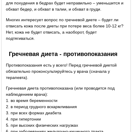
для похудения в бедрах будет неправильно – уменьшится и
обхват бедер, и обхват в талии, и обхват в груди.
Многих интересует вопрос по гречневой диете – будет ли
отвисать кожа после диеты при потере веса более 10-12 кг?
Нет, кожа не будет отвисать, а наоборот, будет
подтягиваться.
Гречневая диета - противопоказания
Противопоказания есть у всего! Перед гречневой диетой
обязательно проконсультируйтесь у врача (сначала у
терапевта).
Гречневая диета противопоказана (или проводится под
наблюдением врача):
1. во время беременности
2. в период грудного вскармливания
3. при всех формах диабета
4. при гипертонии
5. при высоких физических нагрузках
6. при заболеваниях желудочно-кишечного тракта