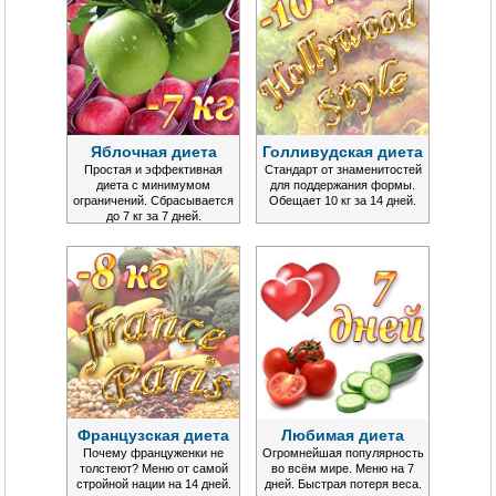
Яблочная диета
Голливудская диета
Простая и эффективная
Стандарт от знаменитостей
диета с минимумом
для поддержания формы.
ограничений. Сбрасывается
Обещает 10 кг за 14 дней.
до 7 кг за 7 дней.
Французская диета
Любимая диета
Почему француженки не
Огромнейшая популярность
толстеют? Меню от самой
во всём мире. Меню на 7
стройной нации на 14 дней.
дней. Быстрая потеря веса.