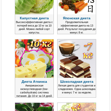
Капустная диета
Японская диета
Высокоэффективная диета с
Продолжительная
потерей веса до 10 кг за 10
эффективная диета на 13
дней. Можно любой сорт
дней. Результат похудения до
капусты.
минус 8 кг.
Диета Аткинса
Шоколадная диета
Американская
Легкая диета для студентов и
низкоуглеводная (low-
сладкоежек. Одна шоколадка
carbohydrate) система
и минус 7 кг за неделю.
питания. До 10 кг за 14 дней.