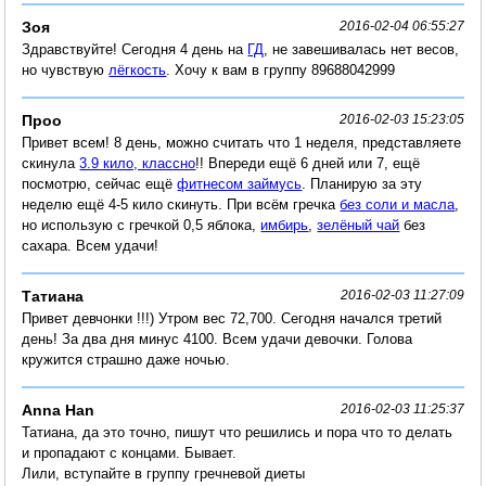
Зоя
2016-02-04 06:55:27
Здравствуйте! Сегодня 4 день на
ГД
, не завешивалась нет весов,
но чувствую
лёгкость
. Хочу к вам в группу 89688042999
Проо
2016-02-03 15:23:05
Привет всем! 8 день, можно считать что 1 неделя, представляете
скинула
3.9 кило, классно
!! Впереди ещё 6 дней или 7, ещё
посмотрю, сейчас ещё
фитнесом займусь
. Планирую за эту
неделю ещё 4-5 кило скинуть. При всём гречка
без соли и масла
,
но использую с гречкой 0,5 яблока,
имбирь
,
зелёный чай
без
сахара. Всем удачи!
Татиана
2016-02-03 11:27:09
Привет девчонки !!!) Утром вес 72,700. Сегодня начался третий
день! За два дня минус 4100. Всем удачи девочки. Голова
кружится страшно даже ночью.
Anna Han
2016-02-03 11:25:37
Татиана, да это точно, пишут что решились и пора что то делать
и пропадают с концами. Бывает.
Лили, вступайте в группу гречневой диеты