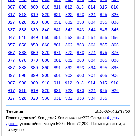
807
808
809
810
811
812
813
814
815
816
817
818
819
820
821
822
823
824
825
826
827
828
829
830
831
832
833
834
835
836
837
838
839
840
841
842
843
844
845
846
847
848
849
850
851
852
853
854
855
856
857
858
859
860
861
862
863
864
865
866
867
868
869
870
871
872
873
874
875
876
877
878
879
880
881
882
883
884
885
886
887
888
889
890
891
892
893
894
895
896
897
898
899
900
901
902
903
904
905
906
907
908
909
910
911
912
913
914
915
916
917
918
919
920
921
922
923
924
925
926
927
928
929
930
931
932
933
934
935
Татиана
2016-02-04 12:17:58
Привет девочки) Как дела? Как снижение??? Сегодня
4 день
диеты
, утром обвес минус 500 г. Итог 72,200. Пишите девочки, а
то скучно