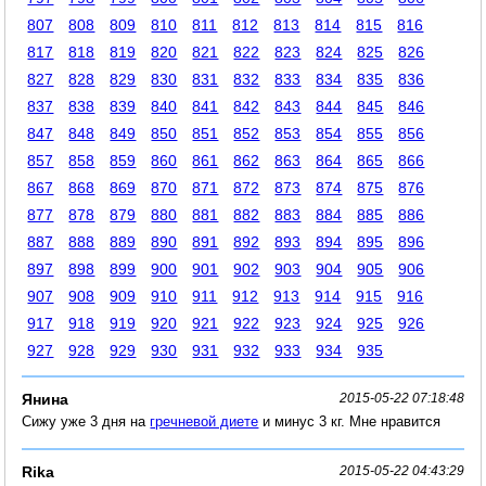
807
808
809
810
811
812
813
814
815
816
817
818
819
820
821
822
823
824
825
826
827
828
829
830
831
832
833
834
835
836
837
838
839
840
841
842
843
844
845
846
847
848
849
850
851
852
853
854
855
856
857
858
859
860
861
862
863
864
865
866
867
868
869
870
871
872
873
874
875
876
877
878
879
880
881
882
883
884
885
886
887
888
889
890
891
892
893
894
895
896
897
898
899
900
901
902
903
904
905
906
907
908
909
910
911
912
913
914
915
916
917
918
919
920
921
922
923
924
925
926
927
928
929
930
931
932
933
934
935
Янина
2015-05-22 07:18:48
Сижу уже 3 дня на
гречневой диете
и минус 3 кг. Мне нравится
Rika
2015-05-22 04:43:29