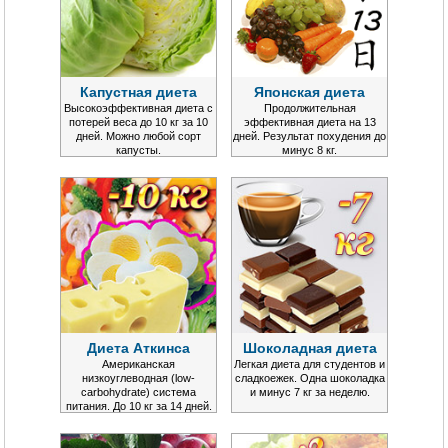
Капустная диета
Японская диета
Высокоэффективная диета с
Продолжительная
потерей веса до 10 кг за 10
эффективная диета на 13
дней. Можно любой сорт
дней. Результат похудения до
капусты.
минус 8 кг.
Диета Аткинса
Шоколадная диета
Американская
Легкая диета для студентов и
низкоуглеводная (low-
сладкоежек. Одна шоколадка
carbohydrate) система
и минус 7 кг за неделю.
питания. До 10 кг за 14 дней.