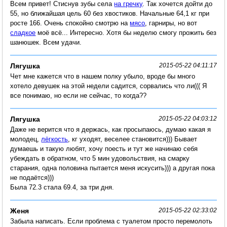
Всем привет! Стиснув зубы села
на гречку
. Так хочется дойти до
55, но ближайшая цель 60 без хвостиков. Начальные 64,1 кг при
росте 166. Очень спокойно смотрю на
мясо
, гарниры, но вот
сладкое
моё всё... Интересно. Хотя бы неделю смогу прожить без
шанюшек. Всем удачи.
Лягушка
2015-05-22 04:11:17
Чет мне кажется что в нашем полку убыло, вроде бы много
хотело девушек на этой недели садится, сорвались что ли((( Я
все понимаю, но если не сейчас, то когда??
Лягушка
2015-05-22 04:03:12
Даже не верится что я держась, как просыпаюсь, думаю какая я
молодец,
лёгкость
, кг уходят, веселее становится))) Бывает
думаешь и такую любят, хочу поесть и тут же начинаю себя
убеждать в обратном, что 5 мин удовольствия, на смарку
старания, одна половина пытается меня искусить))) а другая пока
не подаётся)))
Была 72.3 стала 69.4, за три дня.
Женя
2015-05-22 02:33:02
Забыла написать. Если проблема с туалетом просто перемолоть