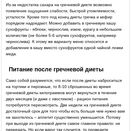
Из-за недостатка сахара на гречневой диете возможно
появление ощущения слабости, быстрой утомляемости,
усталости. Кроме того под конец диеты гречка и кефир
порядком надоедают. Можно добавить в гречневую кашу
сухофрукты - яблоки, чернослив, изюм, курагу в небольшом
количестве (не более 5-6 штучек сухофруктов, например
чернослива). К этому же варианту меню относится и
добавление в кашу вместо сухофруктов одной чайной ложки
меда.
Питание после гречневой диеты
Само собой разумеется, что если после диеты наброситься
на тортики и пирожные, то 8-10 сброшенных во время
гречневой диеты килограммов могут вернуться в течение
двух месяцев (и даже с хвостиком) - рацион питания
потребуется пересмотреть. Две недели на гречневой диете
достаточный срок для того чтобы есть больше чем нужно вам
не захотелось – аппетит существенно уменьшится. Потому
при выходе из гречневой диете самое главное правило: не
переедать. Но если вдруг так случится, то проведите