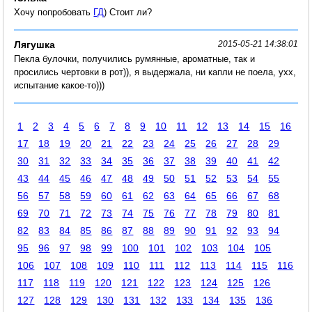
Хочу попробовать
ГД
) Стоит ли?
Лягушка
2015-05-21 14:38:01
Пекла булочки, получились румянные, ароматные, так и
просились чертовки в рот)), я выдержала, ни капли не поела, ухх,
испытание какое-то)))
1
2
3
4
5
6
7
8
9
10
11
12
13
14
15
16
17
18
19
20
21
22
23
24
25
26
27
28
29
30
31
32
33
34
35
36
37
38
39
40
41
42
43
44
45
46
47
48
49
50
51
52
53
54
55
56
57
58
59
60
61
62
63
64
65
66
67
68
69
70
71
72
73
74
75
76
77
78
79
80
81
82
83
84
85
86
87
88
89
90
91
92
93
94
95
96
97
98
99
100
101
102
103
104
105
106
107
108
109
110
111
112
113
114
115
116
117
118
119
120
121
122
123
124
125
126
127
128
129
130
131
132
133
134
135
136