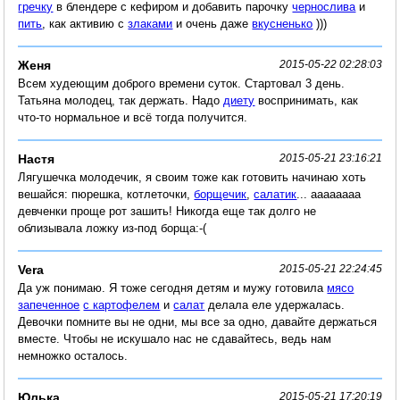
гречку
в блендере с кефиром и добавить парочку
чернослива
и
пить
, как активию с
злаками
и очень даже
вкусненько
)))
Женя
2015-05-22 02:28:03
Всем худеющим доброго времени суток. Стартовал 3 день.
Татьяна молодец, так держать. Надо
диету
воспринимать, как
что-то нормальное и всё тогда получится.
Настя
2015-05-21 23:16:21
Лягушечка молодечик, я своим тоже как готовить начинаю хоть
вешайся: пюрешка, котлеточки,
борщечик
,
салатик
... аааааааа
девченки проще рот зашить! Никогда еще так долго не
облизывала ложку из-под борща:-(
Vera
2015-05-21 22:24:45
Да уж понимаю. Я тоже сегодня детям и мужу готовила
мясо
запеченное
с картофелем
и
салат
делала еле удержалась.
Девочки помните вы не одни, мы все за одно, давайте держаться
вместе. Чтобы не искушало нас не сдавайтесь, ведь нам
немножко осталось.
Юлька
2015-05-21 17:20:19