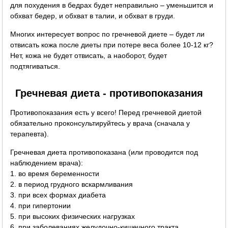
для похудения в бедрах будет неправильно – уменьшится и
обхват бедер, и обхват в талии, и обхват в груди.
Многих интересует вопрос по гречневой диете – будет ли
отвисать кожа после диеты при потере веса более 10-12 кг?
Нет, кожа не будет отвисать, а наоборот, будет
подтягиваться.
Гречневая диета - противопоказания
Противопоказания есть у всего! Перед гречневой диетой
обязательно проконсультируйтесь у врача (сначала у
терапевта).
Гречневая диета противопоказана (или проводится под
наблюдением врача):
1. во время беременности
2. в период грудного вскармливания
3. при всех формах диабета
4. при гипертонии
5. при высоких физических нагрузках
6. при заболеваниях желудочно-кишечного тракта