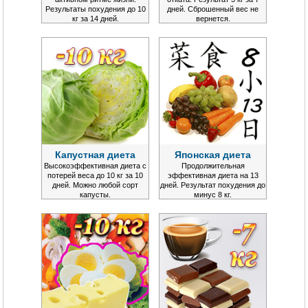
Результаты похудения до 10
дней. Сброшенный вес не
кг за 14 дней.
вернется.
Капустная диета
Японская диета
Высокоэффективная диета с
Продолжительная
потерей веса до 10 кг за 10
эффективная диета на 13
дней. Можно любой сорт
дней. Результат похудения до
капусты.
минус 8 кг.