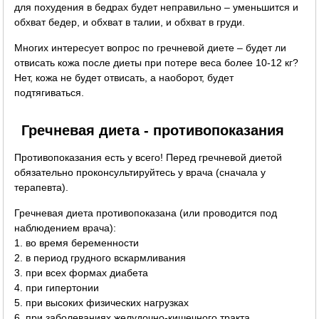
для похудения в бедрах будет неправильно – уменьшится и
обхват бедер, и обхват в талии, и обхват в груди.
Многих интересует вопрос по гречневой диете – будет ли
отвисать кожа после диеты при потере веса более 10-12 кг?
Нет, кожа не будет отвисать, а наоборот, будет
подтягиваться.
Гречневая диета - противопоказания
Противопоказания есть у всего! Перед гречневой диетой
обязательно проконсультируйтесь у врача (сначала у
терапевта).
Гречневая диета противопоказана (или проводится под
наблюдением врача):
1. во время беременности
2. в период грудного вскармливания
3. при всех формах диабета
4. при гипертонии
5. при высоких физических нагрузках
6. при заболеваниях желудочно-кишечного тракта