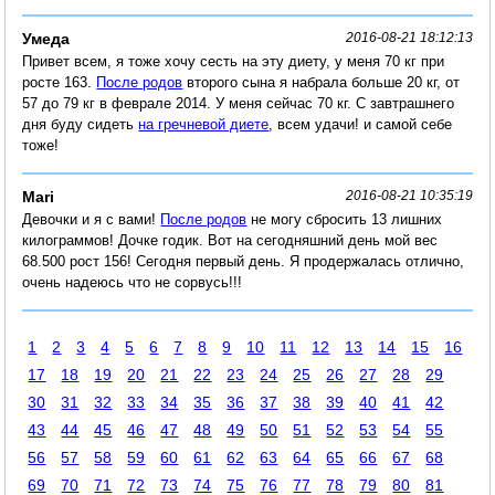
Умеда
2016-08-21 18:12:13
Привет всем, я тоже хочу сесть на эту диету, у меня 70 кг при
росте 163.
После родов
второго сына я набрала больше 20 кг, от
57 до 79 кг в феврале 2014. У меня сейчас 70 кг. С завтрашнего
дня буду сидеть
на гречневой диете
, всем удачи! и самой себе
тоже!
Mari
2016-08-21 10:35:19
Девочки и я с вами!
После родов
не могу сбросить 13 лишних
килограммов! Дочке годик. Вот на сегодняшний день мой вес
68.500 рост 156! Сегодня первый день. Я продержалась отлично,
очень надеюсь что не сорвусь!!!
1
2
3
4
5
6
7
8
9
10
11
12
13
14
15
16
17
18
19
20
21
22
23
24
25
26
27
28
29
30
31
32
33
34
35
36
37
38
39
40
41
42
43
44
45
46
47
48
49
50
51
52
53
54
55
56
57
58
59
60
61
62
63
64
65
66
67
68
69
70
71
72
73
74
75
76
77
78
79
80
81