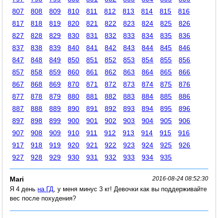
807
808
809
810
811
812
813
814
815
816
817
818
819
820
821
822
823
824
825
826
827
828
829
830
831
832
833
834
835
836
837
838
839
840
841
842
843
844
845
846
847
848
849
850
851
852
853
854
855
856
857
858
859
860
861
862
863
864
865
866
867
868
869
870
871
872
873
874
875
876
877
878
879
880
881
882
883
884
885
886
887
888
889
890
891
892
893
894
895
896
897
898
899
900
901
902
903
904
905
906
907
908
909
910
911
912
913
914
915
916
917
918
919
920
921
922
923
924
925
926
927
928
929
930
931
932
933
934
935
Mari
2016-08-24 08:52:30
Я 4 день
на ГД
, у меня минус 3 кг! Девочки как вы поддерживайте
вес после похудения?