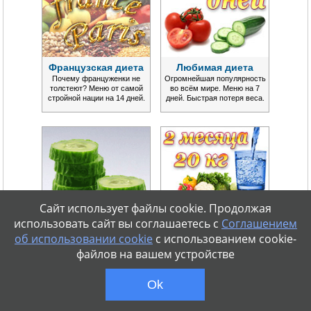
Французская диета
Любимая диета
Почему француженки не
Огромнейшая популярность
толстеют? Меню от самой
во всём мире. Меню на 7
стройной нации на 14 дней.
дней. Быстрая потеря веса.
Сайт использует файлы cookie. Продолжая
использовать сайт вы соглашаетесь с
Соглашением
об использовании cookie
с использованием cookie-
Огуречная диета
Диета Монтиньяка
файлов на вашем устройстве
Сезонная популярная диета в
Эффективная система
варианте меню на 7 дней.
питания. Нормализация
Потеря веса до 5 кг.
обмена веществ. Надолго.
Ok