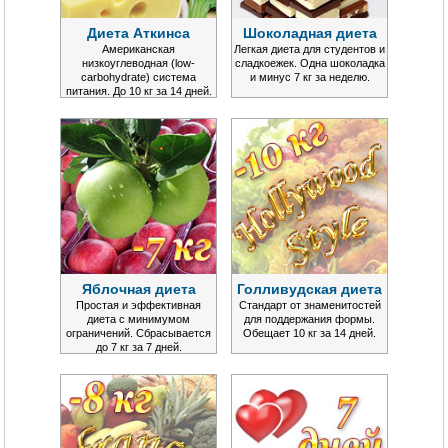
Диета Аткинса
Шоколадная диета
Американская
Легкая диета для студентов и
низкоуглеводная (low-
сладкоежек. Одна шоколадка
carbohydrate) система
и минус 7 кг за неделю.
питания. До 10 кг за 14 дней.
Яблочная диета
Голливудская диета
Простая и эффективная
Стандарт от знаменитостей
диета с минимумом
для поддержания формы.
ограничений. Сбрасывается
Обещает 10 кг за 14 дней.
до 7 кг за 7 дней.