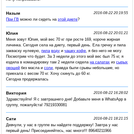
Назым
2016-08-22 20:19:55
При ГВ
можно ли сидеть на
этой диете
?
Юлия
2016-08-22 20:01:21
Меня зовут Юлия, мой вес 70 кг при росте 169, короче жирная
личинка. Сегодня села на диету, первый день. Ела гречку и пила
закваску нулевую,
пила
воду
и
чашку кофе
, я без него не могу.
Посмотрим что будет. За 3 недели до этого мой вес был 75 кг, я
ездила в командировку там 2 недели сидела
на салатах
из
сырых
овощей
без масла и
соли
, правда были срывы небольшие, но
приехала с весом 70 кг. Хочу скинуть до 60 кг.
Сегодна продержалась
Виктория
2016-08-22 16:28:02
Здравствуйте! Я с завтрашнего дня! Добавьте меня в WhatsApp в
группу, пожалуйста! 79219330081
Сати
2016-08-21 18:21:15
Девчули, у нас в группе вы найдете поддержку! Завтра у нас
первый день! Присоединяйтесь, нас много!!! 89640211966