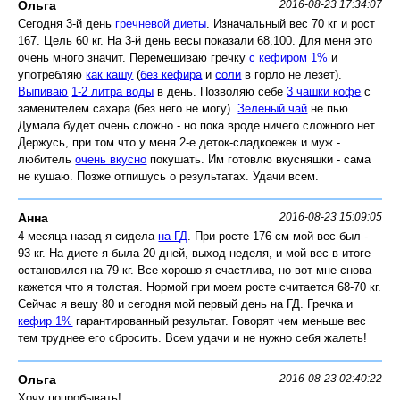
Ольга
2016-08-23 17:34:07
Сегодня 3-й день
гречневой диеты
. Изначальный вес 70 кг и рост
167. Цель 60 кг. На 3-й день весы показали 68.100. Для меня это
очень много значит. Перемешиваю гречку
с кефиром 1%
и
употребляю
как кашу
(
без кефира
и
соли
в горло не лезет).
Выпиваю
1-2 литра воды
в день. Позволяю себе
3 чашки кофе
с
заменителем сахара (без него не могу).
Зеленый чай
не пью.
Думала будет очень сложно - но пока вроде ничего сложного нет.
Держусь, при том что у меня 2-е деток-сладкоежек и муж -
любитель
очень вкусно
покушать. Им готовлю вкусняшки - сама
не кушаю. Позже отпишусь о результатах. Удачи всем.
Анна
2016-08-23 15:09:05
4 месяца назад я сидела
на ГД
. При росте 176 см мой вес был -
93 кг. На диете я была 20 дней, выход неделя, и мой вес в итоге
остановился на 79 кг. Все хорошо я счастлива, но вот мне снова
кажется что я толстая. Нормой при моем росте считается 68-70 кг.
Сейчас я вешу 80 и сегодня мой первый день на ГД. Гречка и
кефир 1%
гарантированный результат. Говорят чем меньше вес
тем труднее его сбросить. Всем удачи и не нужно себя жалеть!
Ольга
2016-08-23 02:40:22
Хочу попробывать!