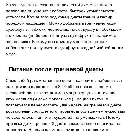
Из-за недостатка сахара на гречневой диете возможно
появление ощущения слабости, быстрой утомляемости,
усталости. Кроме того под конец диеты гречка и кефир
порядком надоедают. Можно добавить в гречневую кашу
сухофрукты - яблоки, чернослив, изюм, курагу в небольшом
количестве (не более 5-6 штучек сухофруктов, например
чернослива). К этому же варианту меню относится и
добавление в кашу вместо сухофруктов одной чайной ложки
меда.
Питание после гречневой диеты
Само собой разумеется, что если после диеты наброситься
на тортики и пирожные, то 8-10 сброшенных во время
гречневой диеты килограммов могут вернуться в течение
двух месяцев (и даже с хвостиком) - рацион питания
потребуется пересмотреть. Две недели на гречневой диете
достаточный срок для того чтобы есть больше чем нужно вам
не захотелось – аппетит существенно уменьшится. Потому
при выходе из гречневой диете самое главное правило: не
переедать. Но если вдруг так случится, то проведите