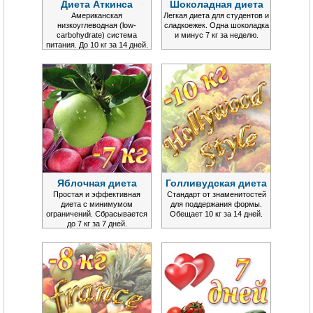
Диета Аткинса
Шоколадная диета
Американская
Легкая диета для студентов и
низкоуглеводная (low-
сладкоежек. Одна шоколадка
carbohydrate) система
и минус 7 кг за неделю.
питания. До 10 кг за 14 дней.
Яблочная диета
Голливудская диета
Простая и эффективная
Стандарт от знаменитостей
диета с минимумом
для поддержания формы.
ограничений. Сбрасывается
Обещает 10 кг за 14 дней.
до 7 кг за 7 дней.