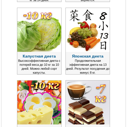
Капустная диета
Японская диета
Высокоэффективная диета с
Продолжительная
потерей веса до 10 кг за 10
эффективная диета на 13
дней. Можно любой сорт
дней. Результат похудения до
капусты.
минус 8 кг.