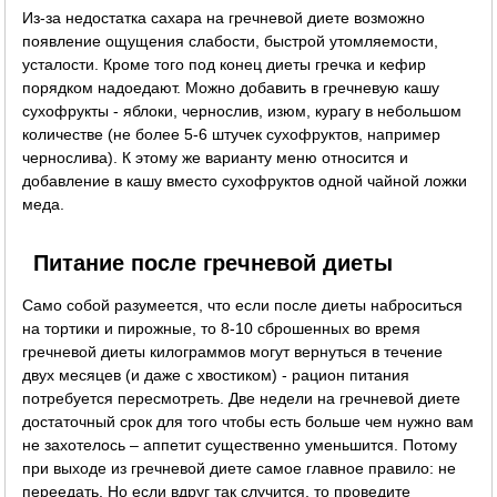
Из-за недостатка сахара на гречневой диете возможно
появление ощущения слабости, быстрой утомляемости,
усталости. Кроме того под конец диеты гречка и кефир
порядком надоедают. Можно добавить в гречневую кашу
сухофрукты - яблоки, чернослив, изюм, курагу в небольшом
количестве (не более 5-6 штучек сухофруктов, например
чернослива). К этому же варианту меню относится и
добавление в кашу вместо сухофруктов одной чайной ложки
меда.
Питание после гречневой диеты
Само собой разумеется, что если после диеты наброситься
на тортики и пирожные, то 8-10 сброшенных во время
гречневой диеты килограммов могут вернуться в течение
двух месяцев (и даже с хвостиком) - рацион питания
потребуется пересмотреть. Две недели на гречневой диете
достаточный срок для того чтобы есть больше чем нужно вам
не захотелось – аппетит существенно уменьшится. Потому
при выходе из гречневой диете самое главное правило: не
переедать. Но если вдруг так случится, то проведите