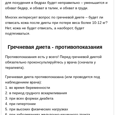
для похудения в бедрах будет неправильно – уменьшится и
обхват бедер, и обхват в талии, и обхват в груди.
Многих интересует вопрос по гречневой диете – будет ли
отвисать кожа после диеты при потере веса более 10-12 кг?
Нет, кожа не будет отвисать, а наоборот, будет
подтягиваться.
Гречневая диета - противопоказания
Противопоказания есть у всего! Перед гречневой диетой
обязательно проконсультируйтесь у врача (сначала у
терапевта).
Гречневая диета противопоказана (или проводится под
наблюдением врача):
1. во время беременности
2. в период грудного вскармливания
3. при всех формах диабета
4. при гипертонии
5. при высоких физических нагрузках
6. при заболеваниях желудочно-кишечного тракта