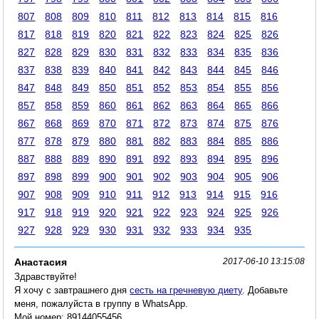
807
808
809
810
811
812
813
814
815
816
817
818
819
820
821
822
823
824
825
826
827
828
829
830
831
832
833
834
835
836
837
838
839
840
841
842
843
844
845
846
847
848
849
850
851
852
853
854
855
856
857
858
859
860
861
862
863
864
865
866
867
868
869
870
871
872
873
874
875
876
877
878
879
880
881
882
883
884
885
886
887
888
889
890
891
892
893
894
895
896
897
898
899
900
901
902
903
904
905
906
907
908
909
910
911
912
913
914
915
916
917
918
919
920
921
922
923
924
925
926
927
928
929
930
931
932
933
934
935
Анастасия
2017-06-10 13:15:08
Здравствуйте!
Я хочу с завтрашнего дня
сесть на гречневую диету
. Добавьте
меня, пожалуйста в группу в WhatsApp.
Мой номер: 89144055456