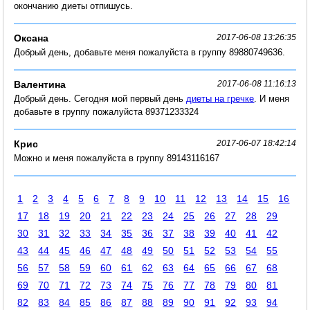
окончанию диеты отпишусь.
Оксана
2017-06-08 13:26:35
Добрый день, добавьте меня пожалуйста в группу 89880749636.
Валентина
2017-06-08 11:16:13
Добрый день. Сегодня мой первый день
диеты на гречке
. И меня
добавьте в группу пожалуйста 89371233324
Крис
2017-06-07 18:42:14
Можно и меня пожалуйста в группу 89143116167
1
2
3
4
5
6
7
8
9
10
11
12
13
14
15
16
17
18
19
20
21
22
23
24
25
26
27
28
29
30
31
32
33
34
35
36
37
38
39
40
41
42
43
44
45
46
47
48
49
50
51
52
53
54
55
56
57
58
59
60
61
62
63
64
65
66
67
68
69
70
71
72
73
74
75
76
77
78
79
80
81
82
83
84
85
86
87
88
89
90
91
92
93
94