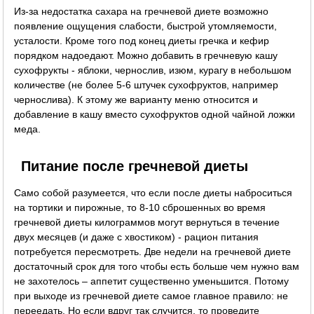
Из-за недостатка сахара на гречневой диете возможно
появление ощущения слабости, быстрой утомляемости,
усталости. Кроме того под конец диеты гречка и кефир
порядком надоедают. Можно добавить в гречневую кашу
сухофрукты - яблоки, чернослив, изюм, курагу в небольшом
количестве (не более 5-6 штучек сухофруктов, например
чернослива). К этому же варианту меню относится и
добавление в кашу вместо сухофруктов одной чайной ложки
меда.
Питание после гречневой диеты
Само собой разумеется, что если после диеты наброситься
на тортики и пирожные, то 8-10 сброшенных во время
гречневой диеты килограммов могут вернуться в течение
двух месяцев (и даже с хвостиком) - рацион питания
потребуется пересмотреть. Две недели на гречневой диете
достаточный срок для того чтобы есть больше чем нужно вам
не захотелось – аппетит существенно уменьшится. Потому
при выходе из гречневой диете самое главное правило: не
переедать. Но если вдруг так случится, то проведите