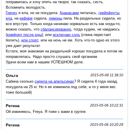
поправилась и хочу опять на творог, так сказать, сесть.
Вспомнить молодость.
Гречку
я ела, но не похудела.
Ананасами
питалась,
грейпфруты
ела
, на
кефире
сидела,
лимоны
пила. На раздельных сидела, но
все впустую. Только когда начинаю нормально есть как когда-то,
можно сказать, что
сбалансированно
, тогда худею, не наедаюсь
(
комфорт после еды
), или
исключаю соль
(спина перестает
болеть),
или спорт
, или на ночь не ем. Хоть что-то одно из этого
уже дает результат.
Кстати, моя знакомая на раздельной хорошо похудела и потом не
поправлялась. Надо просто слушать свой организм.
Удачи всем нам в нашем УСПЕШНОМ деле.
Ольга
2015-05-06 11:38:10
Сабина сколько
сидела на апельсинах
? Я сидела 4 года назад,
похудела на 25 кг. Но я ее изменила под себя, а то у меня вес
тоже большой)
Регина
2015-05-06 10:22:31
Ой извиняюсь, Freya. Я тоже с вами в группе.
Регина
2015-05-06 10:20:29