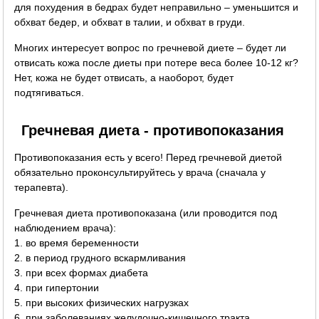
для похудения в бедрах будет неправильно – уменьшится и
обхват бедер, и обхват в талии, и обхват в груди.
Многих интересует вопрос по гречневой диете – будет ли
отвисать кожа после диеты при потере веса более 10-12 кг?
Нет, кожа не будет отвисать, а наоборот, будет
подтягиваться.
Гречневая диета - противопоказания
Противопоказания есть у всего! Перед гречневой диетой
обязательно проконсультируйтесь у врача (сначала у
терапевта).
Гречневая диета противопоказана (или проводится под
наблюдением врача):
1. во время беременности
2. в период грудного вскармливания
3. при всех формах диабета
4. при гипертонии
5. при высоких физических нагрузках
6. при заболеваниях желудочно-кишечного тракта