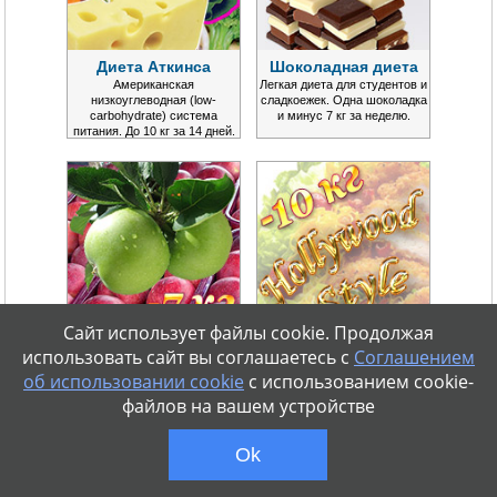
Диета Аткинса
Шоколадная диета
Американская
Легкая диета для студентов и
низкоуглеводная (low-
сладкоежек. Одна шоколадка
carbohydrate) система
и минус 7 кг за неделю.
питания. До 10 кг за 14 дней.
Сайт использует файлы cookie. Продолжая
Яблочная диета
Голливудская диета
использовать сайт вы соглашаетесь с
Соглашением
Простая и эффективная
Стандарт от знаменитостей
об использовании cookie
с использованием cookie-
диета с минимумом
для поддержания формы.
ограничений. Сбрасывается
Обещает 10 кг за 14 дней.
файлов на вашем устройстве
до 7 кг за 7 дней.
Ok