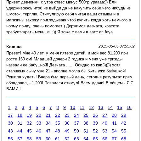
Привет девчонки, с утра отвес минус 500гр ураааа:)) Ели
удерживоюсь чтоб не выйди да не накупить себе чего нибудь из
шмоток, терплю. Стимулирую себя читая ваши отзывы и в
магазины захожу приглядываю чтоб купить когда хоть немного в
норму приду, очень помогает:) Держимся девчата, красота
требует-жрать меньше. ;)) Я тоже с вами в ватс ап feya
Ксюша
2015-05-06 07:55:02
Превет! Мне 40 лет, у меня пятеро детей, и мой вес 81.200 при
росте 160 см! Младшей дочери 2 годика и меня уже трижды
назвали ее бабушкой! Девчата ...... Обидно то как )))))) хотя
старшему сыну уже 21 - вполне могла бы быть уже бабушкой!
Решила худеть! Вчера был первый день, сегодня результат прям
обрадовал, - 1.200! Появился стимул! Всем удачи! В общем - Я С
ВАМИ !
1
2
3
4
5
6
7
8
9
10
11
12
13
14
15
16
17
18
19
20
21
22
23
24
25
26
27
28
29
30
31
32
33
34
35
36
37
38
39
40
41
42
43
44
45
46
47
48
49
50
51
52
53
54
55
56
57
58
59
60
61
62
63
64
65
66
67
68