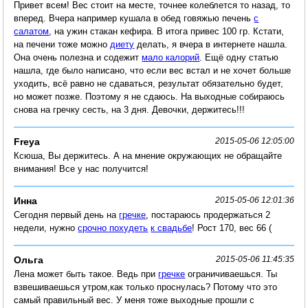
Привет всем! Вес стоит на месте, точнее колеблется то назад, то
вперед. Вчера например кушала в обед говяжью печень
с
салатом
, на ужин стакан кефира. В итога привес 100 гр. Кстати,
на печени тоже можно
диету
делать, я вчера в интернете нашла.
Она очень полезна и содежит
мало калорий
. Ещё одну статью
нашла, где было написано, что если вес встал и не хочет больше
уходить, всё равно не сдаваться, результат обязательно будет,
но может позже. Поэтому я не сдаюсь. На выходные собираюсь
снова на гречку сесть, на 3 дня. Девочки, держитесь!!!
Freya
2015-05-06 12:05:00
Ксюша, Вы держитесь. А на мнение окружающих не обращайте
внимания! Все у нас получится!
Инна
2015-05-06 12:01:36
Сегодня первый день на
гречке
, постараюсь продержаться 2
недели, нужно
срочно похудеть
к свадьбе
! Рост 170, вес 66 (
Ольга
2015-05-06 11:45:35
Лена может быть такое. Ведь при
гречке
ограничиваешься. Ты
взвешиваешься утром,как только проснулась? Потому что это
самый правильный вес. У меня тоже выходные прошли с