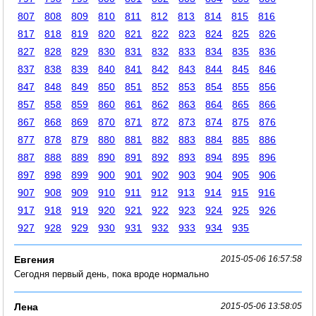
807
808
809
810
811
812
813
814
815
816
817
818
819
820
821
822
823
824
825
826
827
828
829
830
831
832
833
834
835
836
837
838
839
840
841
842
843
844
845
846
847
848
849
850
851
852
853
854
855
856
857
858
859
860
861
862
863
864
865
866
867
868
869
870
871
872
873
874
875
876
877
878
879
880
881
882
883
884
885
886
887
888
889
890
891
892
893
894
895
896
897
898
899
900
901
902
903
904
905
906
907
908
909
910
911
912
913
914
915
916
917
918
919
920
921
922
923
924
925
926
927
928
929
930
931
932
933
934
935
Евгения
2015-05-06 16:57:58
Сегодня первый день, пока вроде нормально
Лена
2015-05-06 13:58:05