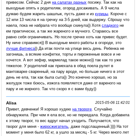
привесом. Сейчас 2 дня
на салатах разных
посижу. Так как на
выходные опять к родителям, огород досаживать. А 9 числа
думаю будем жарить шашлык, пусть даже и из
курицы
. Короче с
12 или 13 числа я на гречку на 3-5 дней, как выдержу. Сброшу что
наела, пока не набрала что вообще скинула)) Хотя
сладкого
не
ем практически, а так же жареного и мучного. Стараюсь все
равно себя ограничивать. Но после гречке хоть как привес будет.
Ну ниче справимся)) В выходные много работы в огороде, это
лучше фитнеса
)) Да итак почти на улице весь день. Ребенка не
загонишь, а всякие конфетки, торты и пироженные вовсе и не
хочется. А вот зефир, мармелад такое можно)) так как то уже
тяжелое. У родителей как приехала в обед поела рулет в
мантоварке сваренный, на пару вроде, но больше ничего в этот
день не ела, так как была сыта)) Это конечно хорошо, но за
желудок тоже боюсь, изжога появляется даже от вареного на
пару и не жирного. Так что скоро я с вами буду))
Alisa
2015-05-06 11:42:01
Привет, девченки! Я хорошо худею
на твороге
. Случайно
обнаружила. При чем я ела все, но не переедала. Когда добавила
к этому творог, то вес вдруг начал уходить. Получается, что
творог для меня -
жиросжигатель
, даже подслащенный.)))) На тот
момент у меня было 62 кг, а ушло за месяц - 5 кг. Через много лет